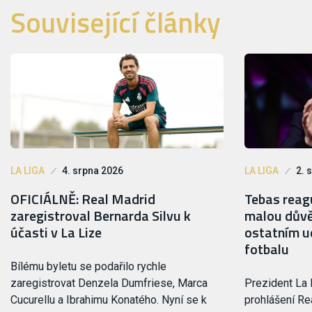
Související články
LA LIGA
4. srpna 2026
LA LIGA
2. 
OFICIÁLNĚ: Real Madrid
Tebas reagu
zaregistroval Bernarda Silvu k
malou důvě
účasti v La Lize
ostatním ud
fotbalu
Bílému byletu se podařilo rychle
zaregistrovat Denzela Dumfriese, Marca
Prezident La 
Cucurellu a Ibrahimu Konatého. Nyní se k
prohlášení Rea