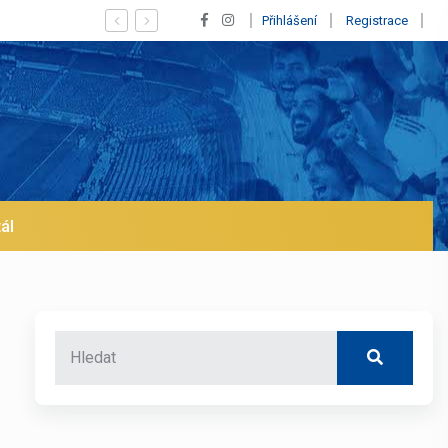
Vypískaný Vinícius! Blíží se jeho odchod z Realu a pustí se klub
Přihlášení
Registrace
ál