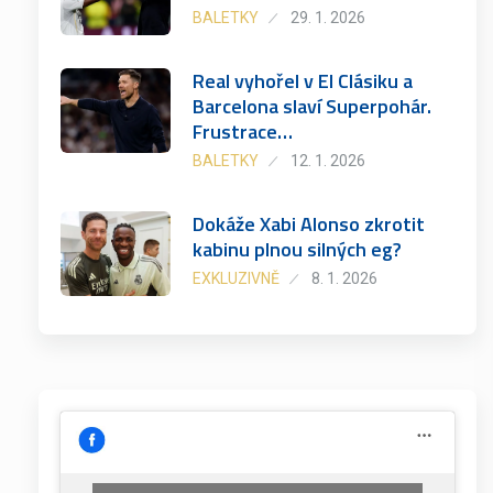
BALETKY
29. 1. 2026
Real vyhořel v El Clásiku a
Barcelona slaví Superpohár.
Frustrace…
BALETKY
12. 1. 2026
Dokáže Xabi Alonso zkrotit
kabinu plnou silných eg?
EXKLUZIVNĚ
8. 1. 2026