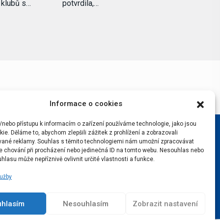
i klubů s…
potvrdila,…
Informace o cookies
/nebo přístupu k informacím o zařízení používáme technologie, jako jsou
ie. Děláme to, abychom zlepšili zážitek z prohlížení a zobrazovali
vané reklamy. Souhlas s těmito technologiemi nám umožní zpracovávat
 je chování při procházení nebo jedinečná ID na tomto webu. Nesouhlas nebo
hlasu může nepříznivě ovlivnit určité vlastnosti a funkce.
lužby
uhlasím
Nesouhlasím
Zobrazit nastavení