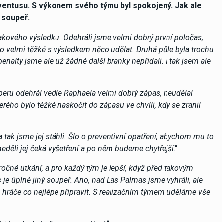
uventusu. S výkonem svého týmu byl spokojený. Jak ale
í soupeř.
kového výsledku. Odehráli jsme velmi dobrý první poločas,
o velmi těžké s výsledkem něco udělat. Druhá půle byla trochu
nalty jsme ale už žádné další branky nepřidali. I tak jsem ale
operu odehrál vedle Raphaela velmi dobrý zápas, neudělal
rého bylo těžké naskočit do zápasu ve chvíli, kdy se zranil
a tak jsme jej stáhli. Šlo o preventivní opatření, abychom mu to
neděli jej čeká vyšetření a po něm budeme chytřejší
.“
ročné utkání, a pro každý tým je lepší, když před takovým
je úplně jiný soupeř. Ano, nad Las Palmas jsme vyhráli, ale
hráče co nejlépe připravit. S realizačním týmem uděláme vše