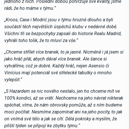
jednoho z nich. Poslední dobou potvrzuje své kvality, jsme
rádi, že ho máme v týmu.“
„Kroos, Case i Modrić jsou v týmu hrozně dlouho a byli
součástí těch největších úspěchů klubu v nedávné době.
Všichni tři se bezpochyby zapsali do historie Realu Madrid,
vyhráli toho tolik, že to mluví za vše.“
„Chceme střílet více branek, to je jasné. Nicméně i já jsem si
jako hráč přál, abych dával více branek. Ale šance si
vytváříme, což je dobré. Každý hráč, nejen Asensio či
Vinícius mají potenciál své střelecké tabulky o mnoho
vylepšit.“
„S Hazardem se nic nového nestalo, jen ho chceme mít ve
100% kondici, až se vrátí. Nechceme na jeho návrat nikterak
spěchat, víme, že nám obrovsky pomůže, až s ním budeme
moci počítat. Nesmíme zapomínat ani na jeho pocity, to jak
on vnímá své tělo a jak se cítí. Dělá pokroky a myslím, že
příští týden se připojí ke zbytku týmu.“