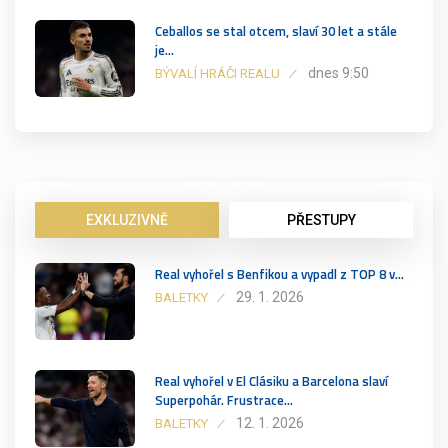
Ceballos se stal otcem, slaví 30 let a stále
je…
dnes 9:50
BÝVALÍ HRÁČI REALU
EXKLUZIVNĚ
PŘESTUPY
Real vyhořel s Benfikou a vypadl z TOP 8 v…
29. 1. 2026
BALETKY
Real vyhořel v El Clásiku a Barcelona slaví
Superpohár. Frustrace…
12. 1. 2026
BALETKY