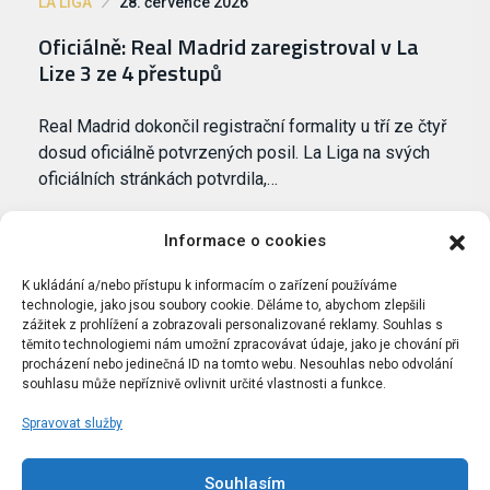
LA LIGA
28. července 2026
Oficiálně: Real Madrid zaregistroval v La
Lize 3 ze 4 přestupů
Real Madrid dokončil registrační formality u tří ze čtyř
dosud oficiálně potvrzených posil. La Liga na svých
oficiálních stránkách potvrdila,…
Informace o cookies
K ukládání a/nebo přístupu k informacím o zařízení používáme
technologie, jako jsou soubory cookie. Děláme to, abychom zlepšili
zážitek z prohlížení a zobrazovali personalizované reklamy. Souhlas s
těmito technologiemi nám umožní zpracovávat údaje, jako je chování při
procházení nebo jedinečná ID na tomto webu. Nesouhlas nebo odvolání
souhlasu může nepříznivě ovlivnit určité vlastnosti a funkce.
Spravovat služby
Portál Bílýbalet.cz byl založen pod názvem Real-
Madrid.cz v roce 2007
Souhlasím