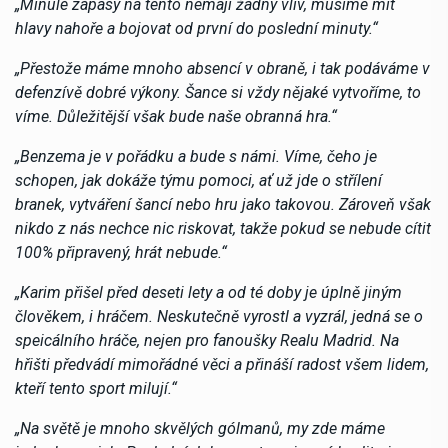
„Minulé zápasy na tento nemají žádný vliv, musíme mít
hlavy nahoře a bojovat od první do poslední minuty.“
„Přestože máme mnoho absencí v obraně, i tak podáváme v
defenzívě dobré výkony. Šance si vždy nějaké vytvoříme, to
víme. Důležitější však bude naše obranná hra.“
„Benzema je v pořádku a bude s námi. Víme, čeho je
schopen, jak dokáže týmu pomoci, ať už jde o střílení
branek, vytváření šancí nebo hru jako takovou. Zároveň však
nikdo z nás nechce nic riskovat, takže pokud se nebude cítit
100% připravený, hrát nebude.“
„Karim přišel před deseti lety a od té doby je úplně jiným
člověkem, i hráčem. Neskutečně vyrostl a vyzrál, jedná se o
speicálního hráče, nejen pro fanoušky Realu Madrid. Na
hřišti předvádí mimořádné věci a přináší radost všem lidem,
kteří tento sport milují.“
„Na světě je mnoho skvělých gólmanů, my zde máme