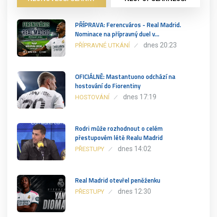
PŘÍPRAVA: Ferencváros - Real Madrid.
Nominace na přípravný duel v…
dnes 20:23
PŘÍPRAVNÉ UTKÁNÍ
OFICIÁLNĚ: Mastantuono odchází na
hostování do Fiorentiny
dnes 17:19
HOSTOVÁNÍ
Rodri může rozhodnout o celém
přestupovém létě Realu Madrid
dnes 14:02
PŘESTUPY
Real Madrid otevřel peněženku
dnes 12:30
PŘESTUPY