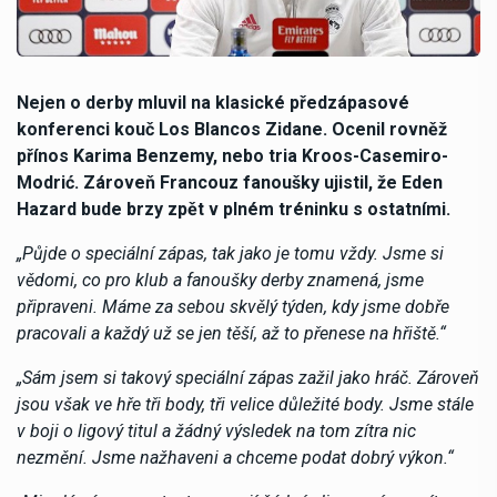
Nejen o derby mluvil na klasické předzápasové
konferenci kouč Los Blancos Zidane. Ocenil rovněž
přínos Karima Benzemy, nebo tria Kroos-Casemiro-
Modrić. Zároveň Francouz fanoušky ujistil, že Eden
Hazard bude brzy zpět v plném tréninku s ostatními.
„Půjde o speciální zápas, tak jako je tomu vždy. Jsme si
vědomi, co pro klub a fanoušky derby znamená, jsme
připraveni. Máme za sebou skvělý týden, kdy jsme dobře
pracovali a každý už se jen těší, až to přenese na hřiště.“
„Sám jsem si takový speciální zápas zažil jako hráč. Zároveň
jsou však ve hře tři body, tři velice důležité body. Jsme stále
v boji o ligový titul a žádný výsledek na tom zítra nic
nezmění. Jsme nažhaveni a chceme podat dobrý výkon.“