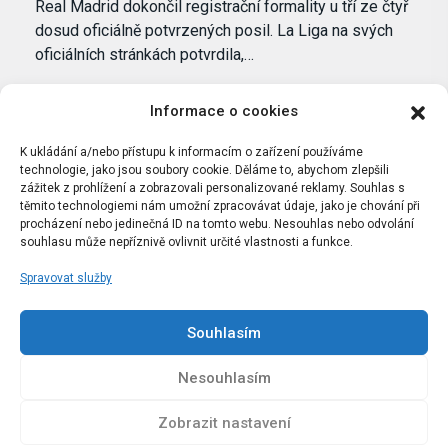
Real Madrid dokončil registrační formality u tří ze čtyř
dosud oficiálně potvrzených posil. La Liga na svých
oficiálních stránkách potvrdila,…
Informace o cookies
K ukládání a/nebo přístupu k informacím o zařízení používáme
technologie, jako jsou soubory cookie. Děláme to, abychom zlepšili
zážitek z prohlížení a zobrazovali personalizované reklamy. Souhlas s
těmito technologiemi nám umožní zpracovávat údaje, jako je chování při
procházení nebo jedinečná ID na tomto webu. Nesouhlas nebo odvolání
souhlasu může nepříznivě ovlivnit určité vlastnosti a funkce.
Spravovat služby
Portál Bílýbalet.cz byl založen pod názvem Real-
Madrid.cz v roce 2007
Souhlasím
Kopírování obsahu je přísně zakázáno.
Nesouhlasím
Zobrazit nastavení