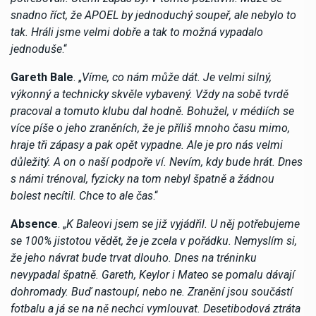
snadno říct, že APOEL by jednoduchý soupeř, ale nebylo to
tak. Hráli jsme velmi dobře a tak to možná vypadalo
jednoduše
.“
Gareth Bale
. „
Víme, co nám může dát. Je velmi silný,
výkonný a technicky skvěle vybavený. Vždy na sobě tvrdě
pracoval a tomuto klubu dal hodně. Bohužel, v médiích se
více píše o jeho zraněních, že je příliš mnoho času mimo,
hraje tři zápasy a pak opět vypadne. Ale je pro nás velmi
důležitý. A on o naší podpoře ví. Nevím, kdy bude hrát. Dnes
s námi trénoval, fyzicky na tom nebyl špatně a žádnou
bolest necítil. Chce to ale čas
.“
Absence
. „
K Baleovi jsem se již vyjádřil. U něj potřebujeme
se 100% jistotou vědět, že je zcela v pořádku. Nemyslím si,
že jeho návrat bude trvat dlouho. Dnes na tréninku
nevypadal špatně. Gareth, Keylor i Mateo se pomalu dávají
dohromady. Buď nastoupí, nebo ne. Zranění jsou součástí
fotbalu a já se na ně nechci vymlouvat. Desetibodová ztráta