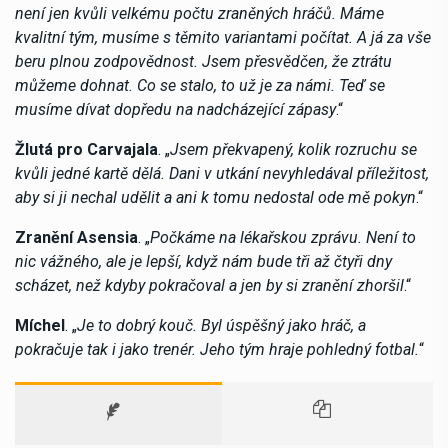
není jen kvůli velkému počtu zraněných hráčů. Máme
kvalitní tým, musíme s těmito variantami počítat. A já za vše
beru plnou zodpovědnost. Jsem přesvědčen, že ztrátu
můžeme dohnat. Co se stalo, to už je za námi. Teď se
musíme dívat dopředu na nadcházející zápasy
.“
Žlutá pro Carvajala
. „
Jsem překvapený, kolik rozruchu se
kvůli jedné kartě dělá. Dani v utkání nevyhledával příležitost,
aby si ji nechal udělit a ani k tomu nedostal ode mě pokyn
.“
Zranění Asensia
. „
Počkáme na lékařskou zprávu. Není to
nic vážného, ale je lepší, když nám bude tři až čtyři dny
scházet, než kdyby pokračoval a jen by si zranění zhoršil
.“
Míchel
. „
Je to dobrý kouč. Byl úspěšný jako hráč, a
pokračuje tak i jako trenér. Jeho tým hraje pohledný fotbal.
“