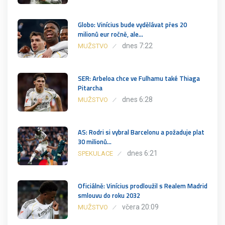
Globo: Vinícius bude vydělávat přes 20
milionů eur ročně, ale…
dnes 7:22
MUŽSTVO
SER: Arbeloa chce ve Fulhamu také Thiaga
Pitarcha
dnes 6:28
MUŽSTVO
AS: Rodri si vybral Barcelonu a požaduje plat
30 milionů…
dnes 6:21
SPEKULACE
Oficiálně: Vinícius prodloužil s Realem Madrid
smlouvu do roku 2032
včera 20:09
MUŽSTVO