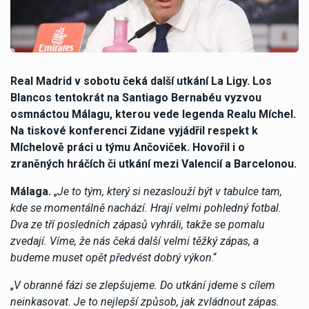
Real Madrid v sobotu čeká další utkání La Ligy. Los
Blancos tentokrát na Santiago Bernabéu vyzvou
osmnáctou Málagu, kterou vede legenda Realu Míchel.
Na tiskové konferenci Zidane vyjádřil respekt k
Míchelově práci u týmu Ančoviček. Hovořil i o
zraněných hráčích či utkání mezi Valencií a Barcelonou.
Málaga.
„
Je to tým, který si nezaslouží být v tabulce tam,
kde se momentálně nachází. Hrají velmi pohledný fotbal.
Dva ze tří posledních zápasů vyhráli, takže se pomalu
zvedají. Víme, že nás čeká další velmi těžký zápas, a
budeme muset opět předvést dobrý výkon
.“
„
V obranné fázi se zlepšujeme. Do utkání jdeme s cílem
neinkasovat. Je to nejlepší způsob, jak zvládnout zápas.