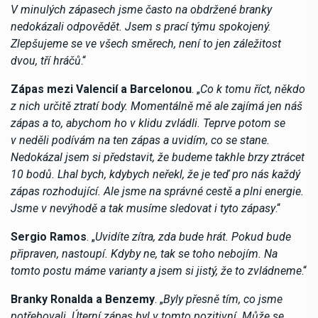
V minulých zápasech jsme často na obdržené branky
nedokázali odpovědět. Jsem s prací týmu spokojený.
Zlepšujeme se ve všech směrech, není to jen záležitost
dvou, tří hráčů
.“
Zápas mezi Valencií a Barcelonou
. „
Co k tomu říct, někdo
z nich určitě ztratí body. Momentálně mě ale zajímá jen náš
zápas a to, abychom ho v klidu zvládli. Teprve potom se
v neděli podívám na ten zápas a uvidím, co se stane.
Nedokázal jsem si představit, že budeme takhle brzy ztrácet
10 bodů. Lhal bych, kdybych neřekl, že je teď pro nás každý
zápas rozhodující. Ale jsme na správné cestě a plni energie.
Jsme v nevýhodě a tak musíme sledovat i tyto zápasy
.“
Sergio Ramos
. „
Uvidíte zítra, zda bude hrát. Pokud bude
připraven, nastoupí. Kdyby ne, tak se toho nebojím. Na
tomto postu máme varianty a jsem si jistý, že to zvládneme
.“
Branky Ronalda a Benzemy
. „
Byly přesně tím, co jsme
potřebovali. Úterní zápas byl v tomto pozitivní. Může se