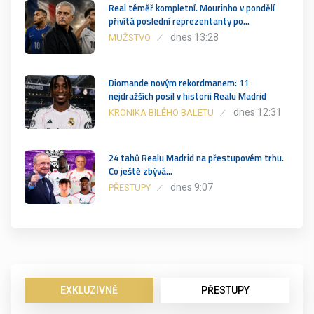
Real téměř kompletní. Mourinho v pondělí
přivítá poslední reprezentanty po…
dnes 13:28
MUŽSTVO
Diomande novým rekordmanem: 11
nejdražších posil v historii Realu Madrid
dnes 12:31
KRONIKA BILÉHO BALETU
24 tahů Realu Madrid na přestupovém trhu.
Co ještě zbývá…
dnes 9:07
PŘESTUPY
EXKLUZIVNĚ
PŘESTUPY