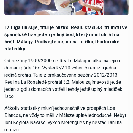
La Liga finišuje, titul je blízko. Realu stačí 33. triumfu ve
španělské lize jeden jediný bod, který musí uhrát na
hřišti Málagy. Podívejte se, co na to říkají historické
statistiky.
Od sezóny 1999/2000 se Real s Málagou utkal na jejich
domácí půdě 16x. Výsledky? 10 výher, 5 remíz a jedna
jediná prohra. Ta je z prokaučované sezóny 2012/2013,
Real na La Rosaledě prohrál 3:2. Malou zajímavostí je, že
jeden z gólů domácích vstřelil tehdy ještě úplný mladíček
Isco.
Ačkoliv statistiky mluví jednoznačně ve prospěch Los
Blancos, ne vždy to měli v Málaze úplně jednoduché. Nebýt
loni Keylora Navase, výkon Merengues by nestačil ani na
remízu.