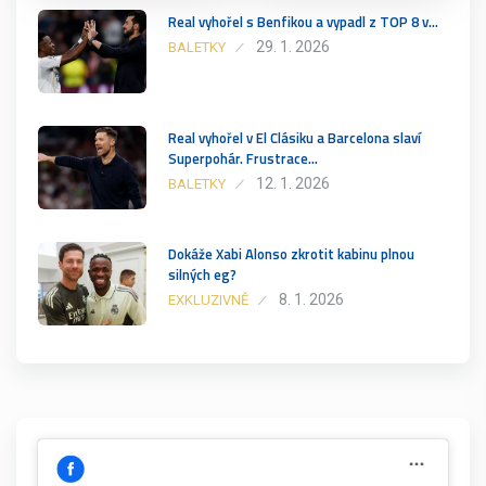
Real vyhořel s Benfikou a vypadl z TOP 8 v…
29. 1. 2026
BALETKY
Real vyhořel v El Clásiku a Barcelona slaví
Superpohár. Frustrace…
12. 1. 2026
BALETKY
Dokáže Xabi Alonso zkrotit kabinu plnou
silných eg?
8. 1. 2026
EXKLUZIVNĚ