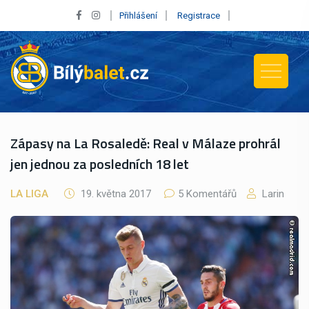
Přihlášení
Registrace
Zápasy na La Rosaledě: Real v Málaze prohrál
jen jednou za posledních 18 let
LA LIGA
19. května 2017
5 Komentářů
Larin