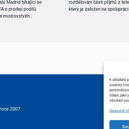
lu Madrid týkající se
rozdělování části příjmů z tele
FA o prodeji podílů
který je založen na spoluprác
 s mistrovstvím…
K ukládání a
soubory cook
personalizo
údaje, jako
odvolání sou
 roce 2007
Spravovat s
So