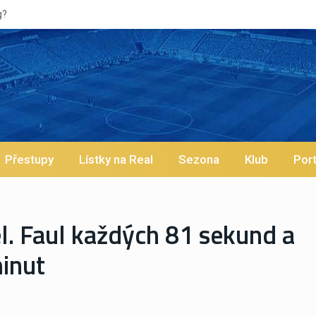
ypískaný Vinícius! Blíží se jeho odchod z Realu a pustí se klub na trh už
Přestupy
Lístky na Real
Sezona
Klub
Port
el. Faul každých 81 sekund a
minut