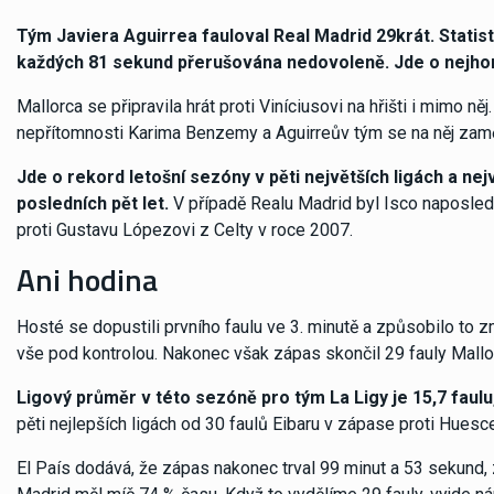
Tým Javiera Aguirrea fauloval Real Madrid 29krát. Statisti
každých 81 sekund přerušována nedovoleně. Jde o nejhorš
Mallorca se připravila hrát proti Viníciusovi na hřišti i mimo ně
nepřítomnosti Karima Benzemy a Aguirreův tým se na něj zaměři
Jde o rekord letošní sezóny v pěti největších ligách a ne
posledních pět let.
V případě Realu Madrid byl Isco naposledy
proti Gustavu Lópezovi z Celty v roce 2007.
Ani hodina
Hosté se dopustili prvního faulu ve 3. minutě a způsobilo to
vše pod kontrolou. Nakonec však zápas skončil 29 fauly Mallo
Ligový průměr v této sezóně pro tým La Ligy je 15,7 faulu,
pěti nejlepších ligách od 30 faulů Eibaru v zápase proti Huesc
El País dodává, že zápas nakonec trval 99 minut a 53 sekund, z