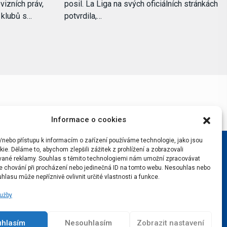
vizních práv,
posil. La Liga na svých oficiálních stránkách
i klubů s…
potvrdila,…
Informace o cookies
/nebo přístupu k informacím o zařízení používáme technologie, jako jsou
ie. Děláme to, abychom zlepšili zážitek z prohlížení a zobrazovali
vané reklamy. Souhlas s těmito technologiemi nám umožní zpracovávat
 je chování při procházení nebo jedinečná ID na tomto webu. Nesouhlas nebo
hlasu může nepříznivě ovlivnit určité vlastnosti a funkce.
lužby
uhlasím
Nesouhlasím
Zobrazit nastavení