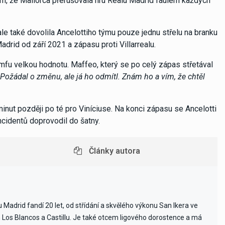
ám, že Mallorca přerušovala hru Realu Madrid faulem každých
ale také dovolila Ancelottiho týmu pouze jednu střelu na branku
drid od září 2021 a zápasu proti Villarrealu.
iumfu velkou hodnotu. Maffeo, který se po celý zápas střetával
„Požádal o změnu, ale já ho odmítl. Znám ho a vím, že chtěl
 minut později po té pro Viníciuse. Na konci zápasu se Ancelotti
ncidentů doprovodil do šatny.
Články autora
Madrid fandí 20 let, od střídání a skvělého výkonu San Ikera ve
ch Los Blancos a Castillu. Je také otcem ligového dorostence a má