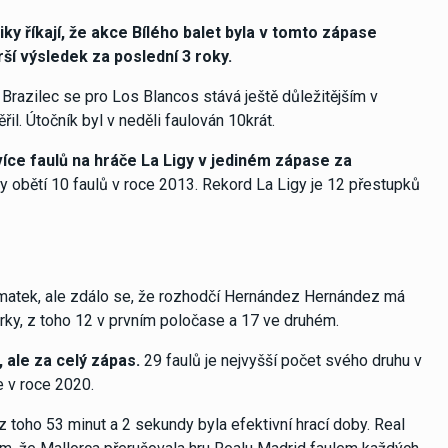
ky říkají, že akce Bílého balet byla v tomto zápase
í výsledek za poslední 3 roky.
j. Brazilec se pro Los Blancos stává ještě důležitějším v
l. Útočník byl v neděli faulován 10krát.
jvíce faulů na hráče La Ligy v jediném zápase za
 obětí 10 faulů v roce 2013. Rekord La Ligy je 12 přestupků
 zmatek, ale zdálo se, že rozhodčí Hernández Hernández má
rky, z toho 12 v prvním poločase a 17 ve druhém.
 ale za celý zápas.
29 faulů je nejvyšší počet svého druhu v
e v roce 2020.
 toho 53 minut a 2 sekundy byla efektivní hrací doby. Real