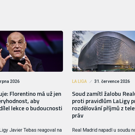
srpna 2026
LA LIGA
31. července 2026
je: Florentino má už jen
Soud zamítl žalobu Rea
ryhodnost, aby
proti pravidlům LaLigy p
ílel lekce o budoucnosti
rozdělování příjmů z tele
práv
Ligy Javier Tebas reagoval na
Real Madrid napadl u soudu 