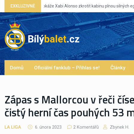
EXKLUZIVNĚ
V
Domů
Oficiální fanklub – Přihlas se!
Články
Zápas s Mallorcou v řeči čís
čistý herní čas pouhých 53 
LA LIGA
6. února 2023
2 Komentářů
Zbynek H.