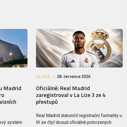
LA LIGA
28. července 2026
lu Madrid
Oficiálně: Real Madrid
ro
zaregistroval v La Lize 3 ze 4
vizních
přestupů
Real Madrid dokončil registrační formality u
nový systém
tří ze čtyř dosud oficiálně potvrzených