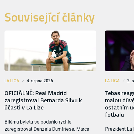
Související články
LA LIGA
4. srpna 2026
LA LIGA
2. 
OFICIÁLNĚ: Real Madrid
Tebas reagu
zaregistroval Bernarda Silvu k
malou důvě
účasti v La Lize
ostatním ud
fotbalu
Bílému byletu se podařilo rychle
zaregistrovat Denzela Dumfriese, Marca
Prezident La 