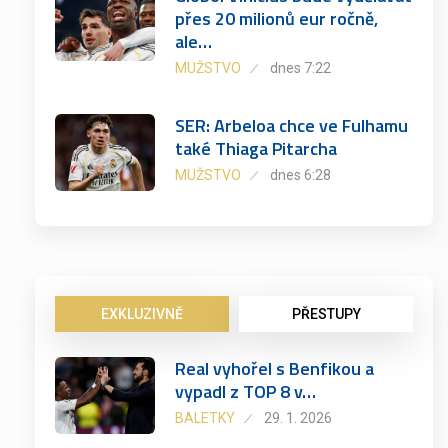
přes 20 milionů eur ročně,
ale…
MUŽSTVO
dnes 7:22
SER: Arbeloa chce ve Fulhamu
také Thiaga Pitarcha
MUŽSTVO
dnes 6:28
EXKLUZIVNĚ
PŘESTUPY
Real vyhořel s Benfikou a
vypadl z TOP 8 v…
BALETKY
29. 1. 2026