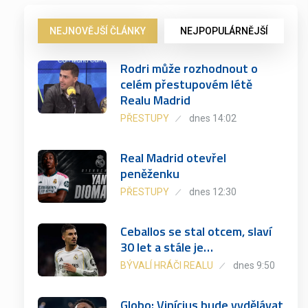
NEJNOVĚJŠÍ ČLÁNKY
NEJPOPULÁRNĚJŠÍ
Rodri může rozhodnout o
celém přestupovém létě
Realu Madrid
PŘESTUPY
dnes 14:02
Real Madrid otevřel
peněženku
PŘESTUPY
dnes 12:30
Ceballos se stal otcem, slaví
30 let a stále je…
BÝVALÍ HRÁČI REALU
dnes 9:50
Globo: Vinícius bude vydělávat