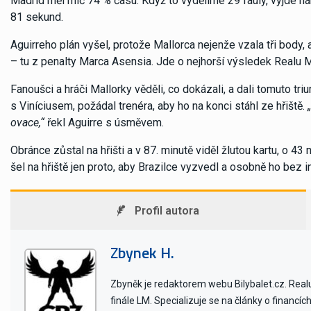
Madrid měl míč 74 % času. Když to vydělíme 29 fauly, vyjde n
81 sekund.
Aguirreho plán vyšel, protože Mallorca nejenže vzala tři body, 
– tu z penalty Marca Asensia. Jde o nejhorší výsledek Realu Ma
Fanoušci a hráči Mallorky věděli, co dokázali, a dali tomuto tr
s Viníciusem, požádal trenéra, aby ho na konci stáhl ze hřiště.
ovace,“
řekl Aguirre s úsměvem.
Obránce zůstal na hřišti a v 87. minutě viděl žlutou kartu, o 43
šel na hřiště jen proto, aby Brazilce vyzvedl a osobně ho bez i
Profil autora
Zbynek H.
Zbyněk je redaktorem webu Bilybalet.cz. Realu 
finále LM. Specializuje se na články o financí