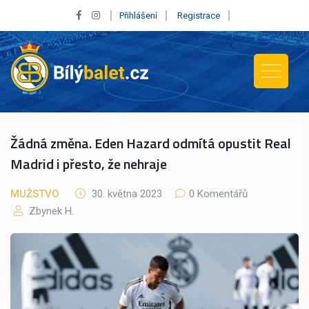
Přihlášení
Registrace
Žádná změna. Eden Hazard odmítá opustit Real
Madrid i přesto, že nehraje
MUŽSTVO
30. května 2023
0 Komentářů
Zbynek H.