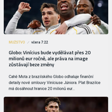
MUŽSTVO
včera 7:22
Globo: Vinícius bude vydělávat přes 20
milionů eur ročně, ale práva na image
zůstávají beze změny
Cahê Mota z brazilského Globo odhaluje finanční
detaily nové smlouvy Viníciuse Júniora. Plat Brazilce
má dosáhnout hranice 20 milionů eur…