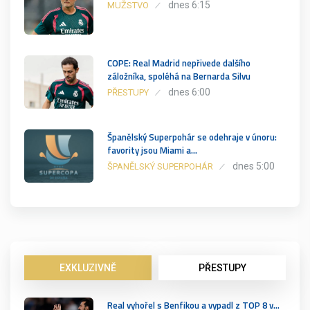
dnes 6:15
MUŽSTVO
COPE: Real Madrid nepřivede dalšího
záložníka, spoléhá na Bernarda Silvu
dnes 6:00
PŘESTUPY
Španělský Superpohár se odehraje v únoru:
favority jsou Miami a…
dnes 5:00
ŠPANĚLSKÝ SUPERPOHÁR
EXKLUZIVNĚ
PŘESTUPY
Real vyhořel s Benfikou a vypadl z TOP 8 v…