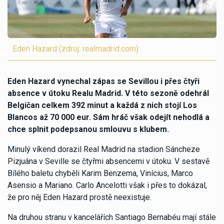
Eden Hazard (zdroj: realmadrid.com)
Eden Hazard vynechal zápas se Sevillou i přes čtyři
absence v útoku Realu Madrid. V této sezoně odehrál
Belgičan celkem 392 minut a každá z nich stojí Los
Blancos až 70 000 eur. Sám hráč však odejít nehodlá a
chce splnit podepsanou smlouvu s klubem.
Minulý víkend dorazil Real Madrid na stadion Sáncheze
Pizjuána v Seville se čtyřmi absencemi v útoku. V sestavě
Bílého baletu chyběli Karim Benzema, Vinícius, Marco
Asensio a Mariano. Carlo Ancelotti však i přes to dokázal,
že pro něj Eden Hazard prostě neexistuje.
Na druhou stranu v kancelářích Santiago Bernabéu mají stále