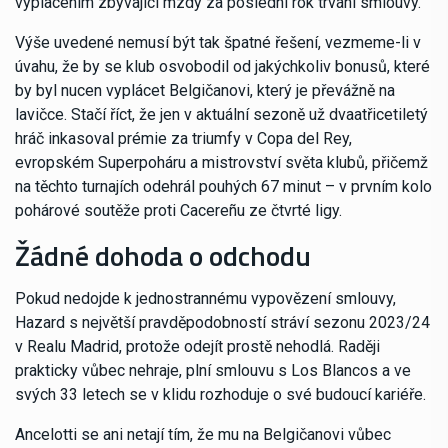
vyplacením zbývající mzdy za poslední rok trvání smlouvy.
Výše uvedené nemusí být tak špatné řešení, vezmeme-li v
úvahu, že by se klub osvobodil od jakýchkoliv bonusů, které
by byl nucen vyplácet Belgičanovi, který je převážně na
lavičce. Stačí říct, že jen v aktuální sezoně už dvaatřicetiletý
hráč inkasoval prémie za triumfy v Copa del Rey,
evropském Superpoháru a mistrovství světa klubů, přičemž
na těchto turnajích odehrál pouhých 67 minut – v prvním kolo
pohárové soutěže proti Cacereñu ze čtvrté ligy.
Žádné dohoda o odchodu
Pokud nedojde k jednostrannému vypovězení smlouvy,
Hazard s největší pravděpodobností stráví sezonu 2023/24
v Realu Madrid, protože odejít prostě nehodlá. Raději
prakticky vůbec nehraje, plní smlouvu s Los Blancos a ve
svých 33 letech se v klidu rozhoduje o své budoucí kariéře.
Ancelotti se ani netají tím, že mu na Belgičanovi vůbec