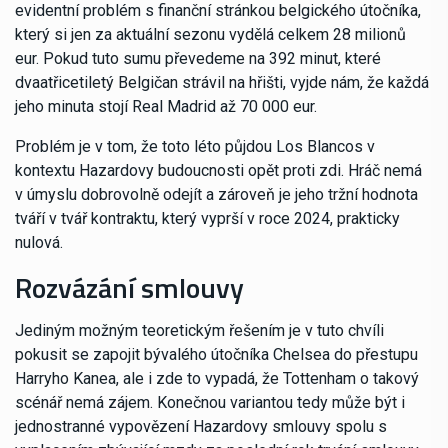
evidentní problém s finanční stránkou belgického útočníka,
který si jen za aktuální sezonu vydělá celkem 28 milionů
eur. Pokud tuto sumu převedeme na 392 minut, které
dvaatřicetiletý Belgičan strávil na hřišti, vyjde nám, že každá
jeho minuta stojí Real Madrid až 70 000 eur.
Problém je v tom, že toto léto půjdou Los Blancos v
kontextu Hazardovy budoucnosti opět proti zdi. Hráč nemá
v úmyslu dobrovolně odejít a zároveň je jeho tržní hodnota
tváří v tvář kontraktu, který vyprší v roce 2024, prakticky
nulová.
Rozvázání smlouvy
Jediným možným teoretickým řešením je v tuto chvíli
pokusit se zapojit bývalého útočníka Chelsea do přestupu
Harryho Kanea, ale i zde to vypadá, že Tottenham o takový
scénář nemá zájem. Konečnou variantou tedy může být i
jednostranné vypovězení Hazardovy smlouvy spolu s