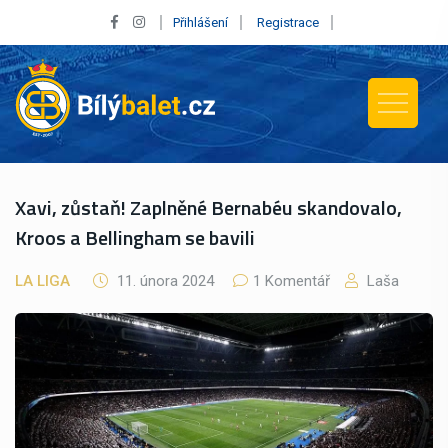
Přihlášení
Registrace
Xavi, zůstaň! Zaplněné Bernabéu skandovalo,
Kroos a Bellingham se bavili
LA LIGA
11. února 2024
1 Komentář
Laša