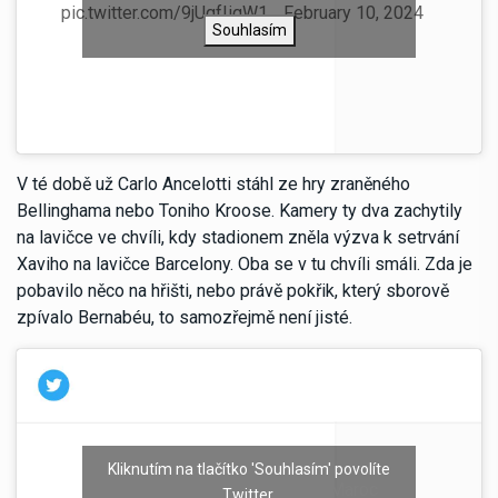
pic.twitter.com/9jUgfIiqW1
February 10, 2024
Souhlasím
V té době už Carlo Ancelotti stáhl ze hry zraněného
Bellinghama nebo Toniho Kroose. Kamery ty dva zachytily
na lavičce ve chvíli, kdy stadionem zněla výzva k setrvání
Xaviho na lavičce Barcelony. Oba se v tu chvíli smáli. Zda je
pobavilo něco na hřišti, nebo právě pokřik, který sborově
zpívalo Bernabéu, to samozřejmě není jisté.
Kliknutím na tlačítko 'Souhlasím' povolíte
Xavi quédate, Xavi quédate
— Real Maroc
Twitter