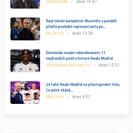
dnes 16:47
KOMENTÁŘE
Real téměř kompletní. Mourinho v pondělí
přivítá poslední reprezentanty po…
dnes 13:28
MUŽSTVO
Diomande novým rekordmanem: 11
nejdražších posil v historii Realu Madrid
dnes 12:31
KRONIKA BILÉHO BALETU
24 tahů Realu Madrid na přestupovém trhu.
Co ještě zbývá…
dnes 9:07
PŘESTUPY