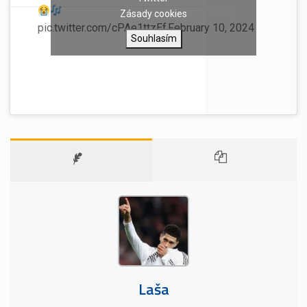
(@ReaIMaroc)
Zásady cookies
pic.twitter.com/cPAe1ttzEf
February 10, 2024
Souhlasím
Laša