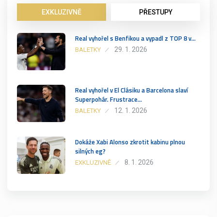
EXKLUZIVNĚ
PŘESTUPY
Real vyhořel s Benfikou a vypadl z TOP 8 v…
29. 1. 2026
BALETKY
Real vyhořel v El Clásiku a Barcelona slaví
Superpohár. Frustrace…
12. 1. 2026
BALETKY
Dokáže Xabi Alonso zkrotit kabinu plnou
silných eg?
8. 1. 2026
EXKLUZIVNĚ