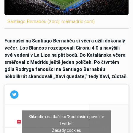
Santiago Bernabéu (zdroj: realmadrid.com)
Fanoušci na Santiago Bernabéu si včera užili dokonalý
večer. Los Blancos rozcupovali Gironu 4:0 a navýšili
své vedení v La Lize na pět bodů. Do Katalánska včera
směřoval z Madridu ještě jeden políček. Po čtvrtém
gólu Rodryga fanoušci na Santiago Bernabéu
několikrát skandovali „Xavi quedate,“ tedy Xavi, zůstaň.
Kliknutím na tlačítko 'Souhlasím' povolíte
El Bernabéu cantando
— Aurelinho
Twitter
‘XAVI QUÉDATE’
(@AurelinhoRM)
Zásady cookies