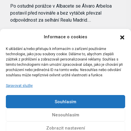
Po ostudné porážce v Albacete se Álvaro Arbeloa
postavil před novináře a bez vytáček převzal
odpovědnost za selhání Realu Madrid.…
Informace o cookies
K ukládání a/nebo přístupu k informacím o zařízení používáme
technologie, jako jsou soubory cookie. Děláme to, abychom zlepšili
zážitek z prohlížení a zobrazovali personalizované reklamy. Souhlas s
těmito technologiemi nám umožní zpracovávat údaje, jako je chování při
procházení nebo jedinečná ID na tomto webu. Nesouhlas nebo odvolání
souhlasu může nepříznivě ovlivnit určité vlastnosti a funkce.
Spravovat služby
Portál Bílýbalet.cz byl založen pod názvem Real-
Madrid.cz v roce 2007
Souhlasím
Kopírování obsahu je přísně zakázáno.
Nesouhlasím
Zobrazit nastavení