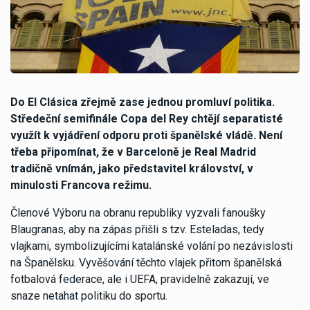
Do El Clásica zřejmě zase jednou promluví politika.
Středeční semifinále Copa del Rey chtějí separatisté
využít k vyjádření odporu proti španělské vládě. Není
třeba připomínat, že v Barceloně je Real Madrid
tradičně vnímán, jako představitel království, v
minulosti Francova režimu.
Členové Výboru na obranu republiky vyzvali fanoušky
Blaugranas, aby na zápas přišli s tzv. Esteladas, tedy
vlajkami, symbolizujícími katalánské volání po nezávislosti
na Španělsku. Vyvěšování těchto vlajek přitom španělská
fotbalová federace, ale i UEFA, pravidelně zakazují, ve
snaze netahat politiku do sportu.