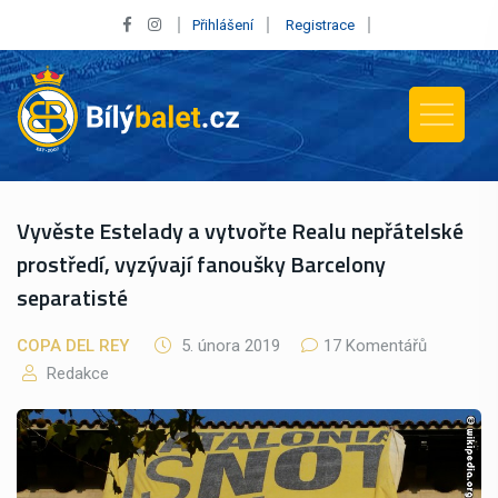
Přihlášení
Registrace
Vyvěste Estelady a vytvořte Realu nepřátelské
prostředí, vyzývají fanoušky Barcelony
separatisté
COPA DEL REY
5. února 2019
17 Komentářů
Redakce