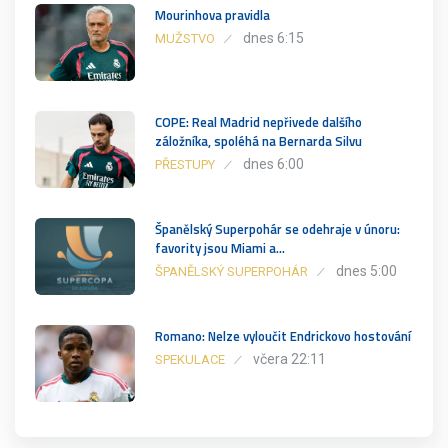
Mourinhova pravidla
dnes 6:15
MUŽSTVO
COPE: Real Madrid nepřivede dalšího
záložníka, spoléhá na Bernarda Silvu
dnes 6:00
PŘESTUPY
Španělský Superpohár se odehraje v únoru:
favority jsou Miami a…
dnes 5:00
ŠPANĚLSKÝ SUPERPOHÁR
Romano: Nelze vyloučit Endrickovo hostování
včera 22:11
SPEKULACE