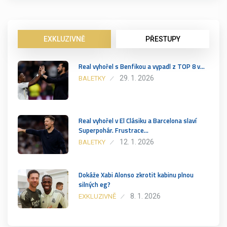
EXKLUZIVNĚ
PŘESTUPY
Real vyhořel s Benfikou a vypadl z TOP 8 v…
29. 1. 2026
BALETKY
Real vyhořel v El Clásiku a Barcelona slaví
Superpohár. Frustrace…
12. 1. 2026
BALETKY
Dokáže Xabi Alonso zkrotit kabinu plnou
silných eg?
8. 1. 2026
EXKLUZIVNĚ