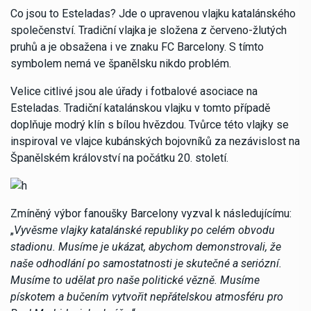
Co jsou to Esteladas? Jde o upravenou vlajku katalánského
společenství. Tradiční vlajka je složena z červeno-žlutých
pruhů a je obsažena i ve znaku FC Barcelony. S tímto
symbolem nemá ve španělsku nikdo problém.
Velice citlivé jsou ale úřady i fotbalové asociace na
Esteladas. Tradiční katalánskou vlajku v tomto případě
doplňuje modrý klín s bílou hvězdou. Tvůrce této vlajky se
inspiroval ve vlajce kubánských bojovníků za nezávislost na
Španělském království na počátku 20. století.
Zmíněný výbor fanoušky Barcelony vyzval k následujícímu:
„
Vyvěsme vlajky katalánské republiky po celém obvodu
stadionu. Musíme je ukázat, abychom demonstrovali, že
naše odhodlání po samostatnosti je skutečné a seriózní.
Musíme to udělat pro naše politické vězně. Musíme
pískotem a bučením vytvořit nepřátelskou atmosféru pro