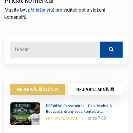
Přidat komentář
Musíte být
přihlášený(á)
pro viditelnost a vložení
komentářů.
NEJNOVĚJŠÍ ČLÁNKY
NEJPOPULÁRNĚJŠÍ
PREVIEW: Ferencváros - Real Madrid. V
Budapešti druhý test, tentokrát…
dnes 7:00
PŘÍPRAVNÉ UTKÁNÍ