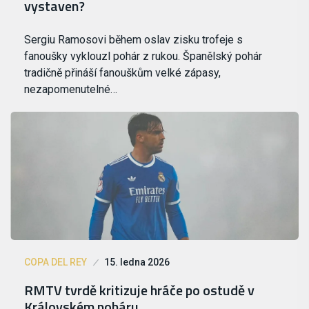
vystaven?
Sergiu Ramosovi během oslav zisku trofeje s
fanoušky vyklouzl pohár z rukou. Španělský pohár
tradičně přináší fanouškům velké zápasy,
nezapomenutelné…
COPA DEL REY
15. ledna 2026
RMTV tvrdě kritizuje hráče po ostudě v
Královském poháru