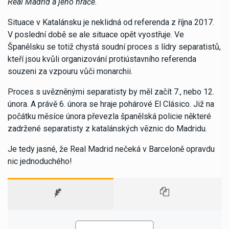
Real Madrid a jeho hráče.
“
Situace v Katalánsku je neklidná od referenda z října 2017.
V poslední době se ale situace opět vyostřuje. Ve
Španělsku se totiž chystá soudní proces s lídry separatistů,
kteří jsou kvůli organizování protiústavního referenda
souzeni za vzpouru vůči monarchii.
Proces s uvězněnými separatisty by měl začít 7., nebo 12.
února. A právě 6. února se hraje pohárové El Clásico. Již na
počátku měsíce února převezla španělská policie některé
zadržené separatisty z katalánských věznic do Madridu.
Je tedy jasné, že Real Madrid nečeká v Barceloně opravdu
nic jednoduchého!