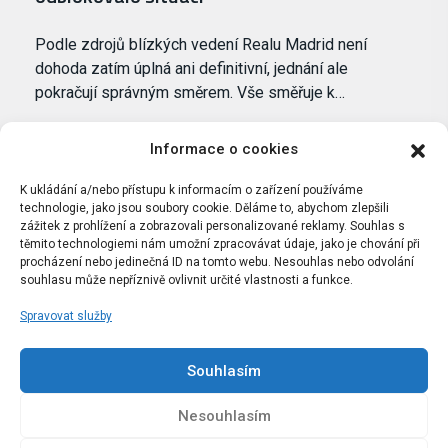
Podle zdrojů blízkých vedení Realu Madrid není
dohoda zatím úplná ani definitivní, jednání ale
pokračují správným směrem. Vše směřuje k…
Informace o cookies
K ukládání a/nebo přístupu k informacím o zařízení používáme
technologie, jako jsou soubory cookie. Děláme to, abychom zlepšili
zážitek z prohlížení a zobrazovali personalizované reklamy. Souhlas s
těmito technologiemi nám umožní zpracovávat údaje, jako je chování při
procházení nebo jedinečná ID na tomto webu. Nesouhlas nebo odvolání
souhlasu může nepříznivě ovlivnit určité vlastnosti a funkce.
Spravovat služby
Portál Bílýbalet.cz byl založen pod názvem Real-
Madrid.cz v roce 2007
Souhlasím
Kopírování obsahu je přísně zakázáno.
Nesouhlasím