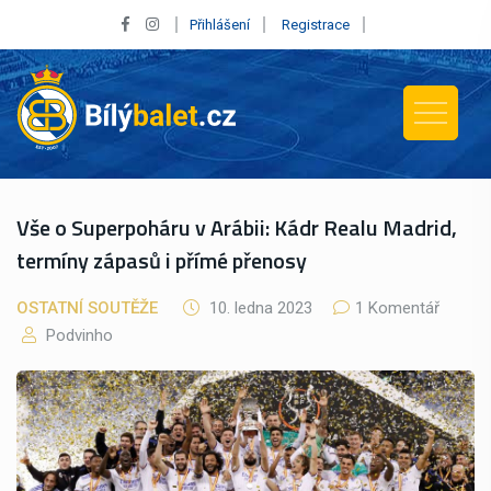
Přihlášení
Registrace
Vše o Superpoháru v Arábii: Kádr Realu Madrid,
termíny zápasů i přímé přenosy
OSTATNÍ SOUTĚŽE
10. ledna 2023
1 Komentář
Podvinho