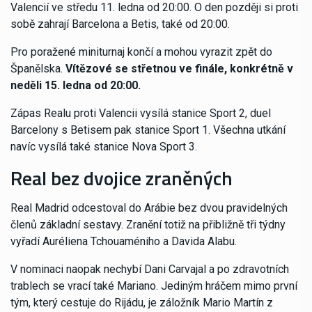
Valencií ve středu 11. ledna od 20:00. O den později si proti
sobě zahrají Barcelona a Betis, také od 20:00.
Pro poražené miniturnaj končí a mohou vyrazit zpět do
Španělska.
Vítězové se střetnou ve finále, konkrétně v
neděli 15. ledna od 20:00.
Zápas Realu proti Valencii vysílá stanice Sport 2, duel
Barcelony s Betisem pak stanice Sport 1. Všechna utkání
navíc vysílá také stanice Nova Sport 3.
Real bez dvojice zraněných
Real Madrid odcestoval do Arábie bez dvou pravidelných
členů základní sestavy. Zranění totiž na přibližně tři týdny
vyřadí Auréliena Tchouaméniho a Davida Alabu.
V nominaci naopak nechybí Dani Carvajal a po zdravotních
trablech se vrací také Mariano. Jediným hráčem mimo první
tým, který cestuje do Rijádu, je záložník Mario Martín z