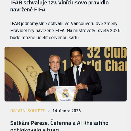
IFAB schvaluje tzv. Viníciusovo pravidlo
navržené FIFA
IFAB jednomyslně schválil ve Vancouveru dvě změny
Pravidel hry navržené FIFA. Na mistrovství světa 2026
bude možné udělit červenou kartu…
OSTATNÍ SOUTĚŽE
14. února 2026
Setkání Péreze, Čeferina a Al Khelaifího
odblokovalo situaci