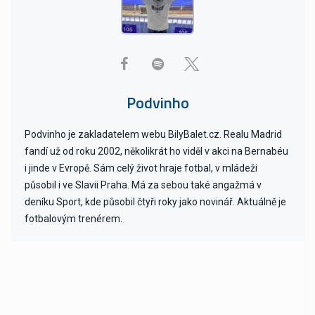
Podvinho
Podvinho je zakladatelem webu BilyBalet.cz. Realu Madrid
fandí už od roku 2002, několikrát ho viděl v akci na Bernabéu
i jinde v Evropě. Sám celý život hraje fotbal, v mládeži
působil i ve Slavii Praha. Má za sebou také angažmá v
deníku Sport, kde působil čtyři roky jako novinář. Aktuálně je
fotbalovým trenérem.