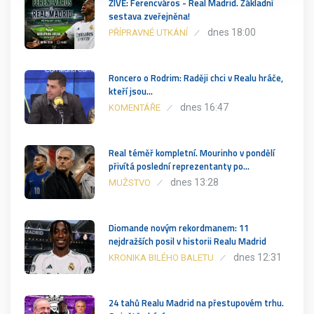
ŽIVĚ: Ferencváros - Real Madrid. Základní
sestava zveřejněna!
dnes 18:00
PŘÍPRAVNÉ UTKÁNÍ
Roncero o Rodrim: Raději chci v Realu hráče,
kteří jsou…
dnes 16:47
KOMENTÁŘE
Real téměř kompletní. Mourinho v pondělí
přivítá poslední reprezentanty po…
dnes 13:28
MUŽSTVO
Diomande novým rekordmanem: 11
nejdražších posil v historii Realu Madrid
dnes 12:31
KRONIKA BILÉHO BALETU
24 tahů Realu Madrid na přestupovém trhu.