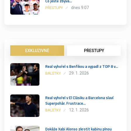
Co ještě zbývá…
dnes 9:07
PŘESTUPY
EXKLUZIVNĚ
PŘESTUPY
Real vyhořel s Benfikou a vypadl z TOP 8 v…
29. 1. 2026
BALETKY
Real vyhořel v El Clásiku a Barcelona slaví
Superpohár. Frustrace…
12. 1. 2026
BALETKY
Dokáže Xabi Alonso zkrotit kabinu plnou