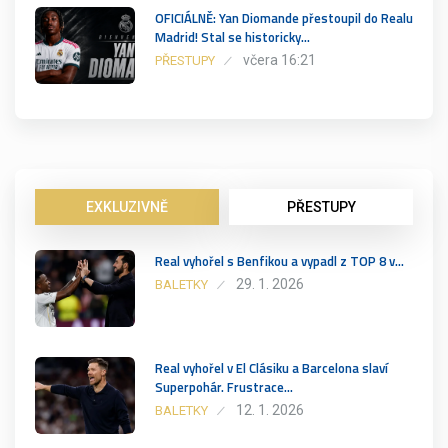
OFICIÁLNĚ: Yan Diomande přestoupil do Realu
Madrid! Stal se historicky…
včera 16:21
PŘESTUPY
EXKLUZIVNĚ
PŘESTUPY
Real vyhořel s Benfikou a vypadl z TOP 8 v…
29. 1. 2026
BALETKY
Real vyhořel v El Clásiku a Barcelona slaví
Superpohár. Frustrace…
12. 1. 2026
BALETKY