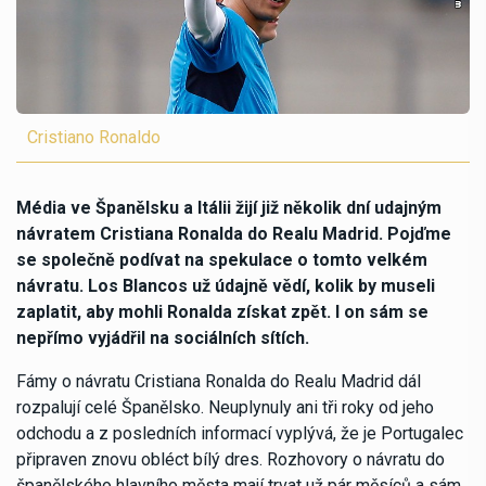
Cristiano Ronaldo
Média ve Španělsku a Itálii žijí již několik dní udajným
návratem Cristiana Ronalda do Realu Madrid. Pojďme
se společně podívat na spekulace o tomto velkém
návratu. Los Blancos už údajně vědí, kolik by museli
zaplatit, aby mohli Ronalda získat zpět. I on sám se
nepřímo vyjádřil na sociálních sítích.
Fámy o návratu Cristiana Ronalda do Realu Madrid dál
rozpalují celé Španělsko. Neuplynuly ani tři roky od jeho
odchodu a z posledních informací vyplývá, že je Portugalec
připraven znovu obléct bílý dres. Rozhovory o návratu do
španělského hlavního města mají trvat už pár měsíců a sám