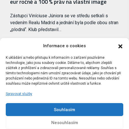
eur ročně a 100 % práv na vlastní image
Zástupci Viníciuse Júniora se ve středu setkali s
vedením Realu Madrid a jednání byla podle obou stran
„plodná“. Klub představil…
Informace o cookies
K ukládání a/nebo přístupu k informacím o zařízení používáme
technologie, jako jsou soubory cookie. Děláme to, abychom zlepšili
zážitek z prohlížení a zobrazovali personalizované reklamy. Souhlas s
těmito technologiemi nám umožní zpracovávat údaje, jako je chování při
procházení nebo jedinečná ID na tomto webu. Nesouhlas nebo odvolání
souhlasu může nepříznivě ovlivnit určité vlastnosti a funkce.
Spravovat služby
Portál Bílýbalet.cz byl založen pod názvem Real-
Madrid.cz v roce 2007
Souhlasím
Kopírování obsahu je přísně zakázáno.
Nesouhlasím