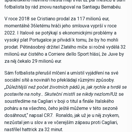
fotbalista by rád znovu nastupoval na Santiagu Bernabéu.
V roce 2018 se Cristiano prodal za 117 milionů eur,
momentálně 36letému hráči jeho smlouva vyprší v roce
2022. I Italové se potýkají s ekonomickými problémy a
vysoký plat Portugalce je přivádí k tomu, že by ho mohli
prodat. Pětinásobný držitel Zlatého míče si ročně vydělá 32
milionů eur čistého a Corriere dello Sport hlásí, že Juve by
za něj čekalo 29 milionů eur.
Sám fotbalista přerušil mlčení a umístil vyjádření na své
sociální sítě a novináři ho překládají různými způsoby.
„Důležitější než počet životních pádů je, jak rychle a tvrdě se
postavíte na nohy… Skuteční mistři se nikdy nezlomí!
Už se
soustředíme na Cagliari v boji o titul a finále Italského
poháru a na všechno, čeho ještě můžeme v této sezoně
dosáhnout,“ napsal CR7. Ronaldo, jak už je u něj zvykem,
nezůstal jen u slov a ve včerejším zápasu proti Cagliari,
nastřílel hattrick za 32 minut.