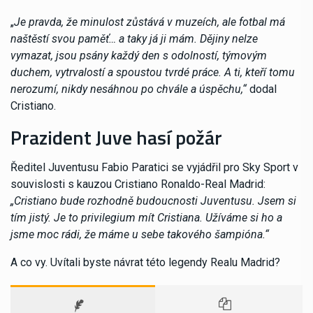
„
Je pravda, že minulost zůstává v muzeích, ale fotbal má
naštěstí svou paměť… a taky já ji mám.
Dějiny nelze
vymazat, jsou psány každý den s odolností, týmovým
duchem, vytrvalostí a spoustou tvrdé práce.
A ti, kteří tomu
nerozumí, nikdy nesáhnou po chvále a úspěchu,“
dodal
Cristiano.
Prazident Juve hasí požár
Ředitel Juventusu Fabio Paratici se vyjádřil pro Sky Sport v
souvislosti s kauzou Cristiano Ronaldo-Real Madrid:
„Cristiano bude rozhodně budoucnosti Juventusu. Jsem si
tím jistý.
Je to privilegium mít Cristiana.
Užíváme si ho a
jsme moc rádi, že máme u sebe takového šampióna.“
A co vy. Uvítali byste návrat této legendy Realu Madrid?