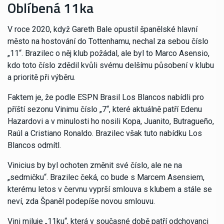
Oblíbená 11ka
V roce 2020, když Gareth Bale opustil španělské hlavní
město na hostování do Tottenhamu, nechal za sebou číslo
„11“. Brazilec o něj klub požádal, ale byl to Marco Asensio,
kdo toto číslo zdědil kvůli svému delšímu působení v klubu
a prioritě při výběru.
Faktem je, že podle ESPN Brasil Los Blancos nabídli pro
příští sezonu Vinimu číslo „7“, které aktuálně patří Edenu
Hazardovi a v minulosti ho nosili Kopa, Juanito, Butragueño,
Raúl a Cristiano Ronaldo. Brazilec však tuto nabídku Los
Blancos odmítl.
Vinicius by byl ochoten změnit své číslo, ale ne na
„sedmičku“. Brazilec čeká, co bude s Marcem Asensiem,
kterému letos v červnu vyprší smlouva s klubem a stále se
neví, zda Španěl podepíše novou smlouvu.
Vini miluje „11ku“, která v současné době patří odchovanci