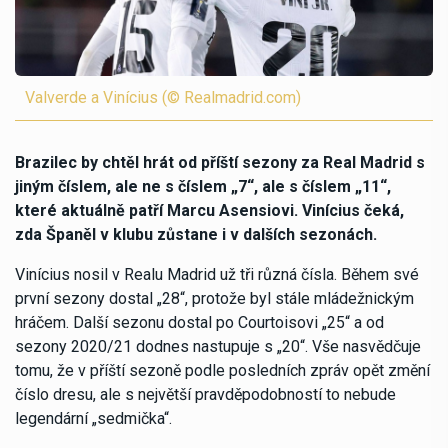
Valverde a Vinícius (© Realmadrid.com)
Brazilec by chtěl hrát od příští sezony za Real Madrid s
jiným číslem, ale ne s číslem „7“, ale s číslem „11“,
které aktuálně patří Marcu Asensiovi. Vinícius čeká,
zda Španěl v klubu zůstane i v dalších sezonách.
Vinícius nosil v Realu Madrid už tři různá čísla. Během své
první sezony dostal „28“, protože byl stále mládežnickým
hráčem. Další sezonu dostal po Courtoisovi „25“ a od
sezony 2020/21 dodnes nastupuje s „20“. Vše nasvědčuje
tomu, že v příští sezoně podle posledních zpráv opět změní
číslo dresu, ale s největší pravděpodobností to nebude
legendární „sedmička“.