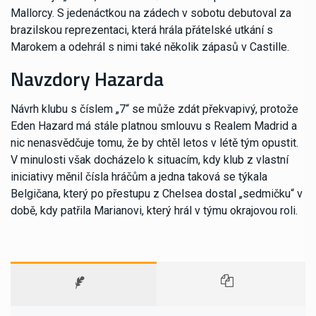
Mallorcy. S jedenáctkou na zádech v sobotu debutoval za
brazilskou reprezentaci, která hrála přátelské utkání s
Marokem a odehrál s nimi také několik zápasů v Castille.
Navzdory Hazarda
Návrh klubu s číslem „7“ se může zdát překvapivý, protože
Eden Hazard má stále platnou smlouvu s Realem Madrid a
nic nenasvědčuje tomu, že by chtěl letos v létě tým opustit.
V minulosti však docházelo k situacím, kdy klub z vlastní
iniciativy měnil čísla hráčům a jedna taková se týkala
Belgičana, který po přestupu z Chelsea dostal „sedmičku“ v
době, kdy patřila Marianovi, který hrál v týmu okrajovou roli.