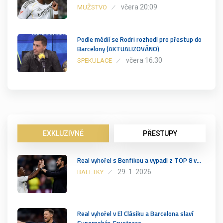
včera 20:09
MUŽSTVO
Podle médií se Rodri rozhodl pro přestup do
Barcelony (AKTUALIZOVÁNO)
včera 16:30
SPEKULACE
EXKLUZIVNĚ
PŘESTUPY
Real vyhořel s Benfikou a vypadl z TOP 8 v…
29. 1. 2026
BALETKY
Real vyhořel v El Clásiku a Barcelona slaví
Superpohár. Frustrace…