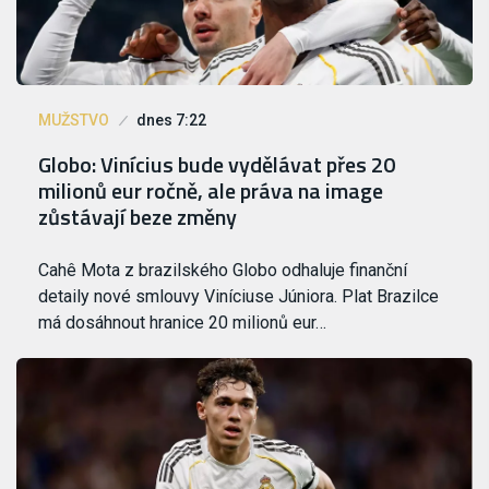
MUŽSTVO
dnes 7:22
Globo: Vinícius bude vydělávat přes 20
milionů eur ročně, ale práva na image
zůstávají beze změny
Cahê Mota z brazilského Globo odhaluje finanční
detaily nové smlouvy Viníciuse Júniora. Plat Brazilce
má dosáhnout hranice 20 milionů eur…