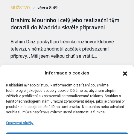
MUŽSTVO
včera 8:49
Brahim: Mourinho i celý jeho realizační tým
dorazili do Madridu skvěle připraveni
Brahim Díaz poskytl po tréninku rozhovor klubové
televizi, v němž zhodnotil začátek předsezonní
přípravy. „Měl jsem velkou chuť se vrátit,…
Informace o cookies
K ukládání a/nebo přístupu k informacím o zařízení používáme
technologie, jako jsou soubory cookie. Děláme to, abychom zlepšili
zážitek z prohlížení a zobrazovali personalizované reklamy. Souhlas s
těmito technologiemi nám umožní zpracovávat údaje, jako je chování při
procházení nebo jedinečná ID na tomto webu. Nesouhlas nebo odvolání
souhlasu může nepříznivě ovlivnit určité vlastnosti a funkce.
Spravovat služby
Portál Bílýbalet.cz byl založen pod názvem Real-