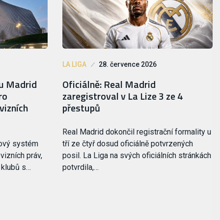
LA LIGA
28. července 2026
lu Madrid
Oficiálně: Real Madrid
ro
zaregistroval v La Lize 3 ze 4
vizních
přestupů
Real Madrid dokončil registrační formality u
nový systém
tří ze čtyř dosud oficiálně potvrzených
vizních práv,
posil. La Liga na svých oficiálních stránkách
i klubů s…
potvrdila,…