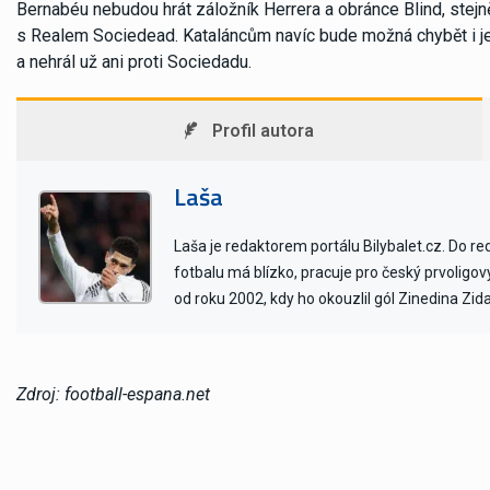
Bernabéu nebudou hrát záložník Herrera a obránce Blind, stejně
s Realem Sociedead. Kataláncům navíc bude možná chybět i jej
a nehrál už ani proti Sociedadu.
Profil autora
Laša
Laša je redaktorem portálu Bilybalet.cz. Do r
fotbalu má blízko, pracuje pro český prvoligo
od roku 2002, kdy ho okouzlil gól Zinedina Zid
Zdroj: football-espana.net