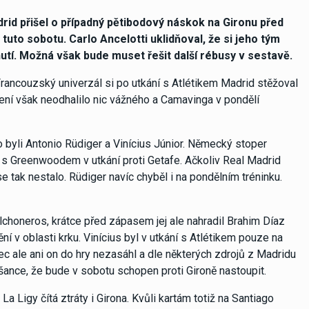
drid přišel o případný pětibodový náskok na Gironu před
uto sobotu. Carlo Ancelotti uklidňoval, že si jeho tým
tí. Možná však bude muset řešit další rébusy v sestavě.
rancouzský univerzál si po utkání s Atlétikem Madrid stěžoval
ření však neodhalilo nic vážného a Camavinga v pondělí
 byli Antonio Rüdiger a Vinícius Júnior. Německý stoper
i s Greenwoodem v utkání proti Getafe. Ačkoliv Real Madrid
se tak nestalo. Rüdiger navíc chyběl i na pondělním tréninku.
lchoneros, krátce před zápasem jej ale nahradil Brahim Díaz
ní v oblasti krku. Vinícius byl v utkání s Atlétikem pouze na
c ale ani on do hry nezasáhl a dle některých zdrojů z Madridu
e šance, že bude v sobotu schopen proti Gironě nastoupit.
 Ligy čítá ztráty i Girona. Kvůli kartám totiž na Santiago