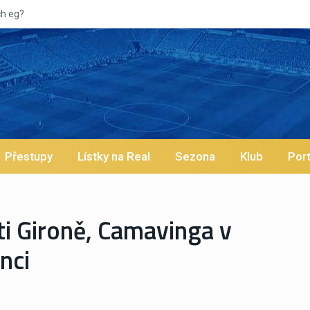
Přestupy
Lístky na Real
Sezona
Klub
Port
oti Gironě, Camavinga v
nci