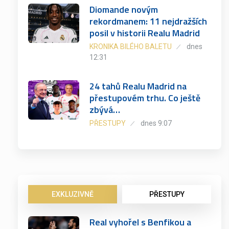
Diomande novým
rekordmanem: 11 nejdražších
posil v historii Realu Madrid
KRONIKA BILÉHO BALETU
dnes
12:31
24 tahů Realu Madrid na
přestupovém trhu. Co ještě
zbývá…
PŘESTUPY
dnes 9:07
EXKLUZIVNĚ
PŘESTUPY
Real vyhořel s Benfikou a