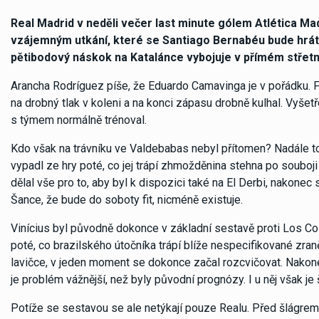
Real Madrid v neděli večer last minute gólem Atlética Ma
vzájemným utkání, které se Santiago Bernabéu bude hrát t
pětibodový náskok na Katalánce vybojuje v přímém střetnu
Arancha Rodríguez píše, že Eduardo Camavinga je v pořádku. F
na drobný tlak v koleni a na konci zápasu drobně kulhal. Vyšet
s týmem normálně trénoval.
Kdo však na trávníku ve Valdebabas nebyl přítomen? Nadále to
vypadl ze hry poté, co jej trápí zhmožděnina stehna po souboj
dělal vše pro to, aby byl k dispozici také na El Derbi, nakonec 
Šance, že bude do soboty fit, nicméně existuje.
Vinícius byl původně dokonce v základní sestavě proti Los Co
poté, co brazilského útočníka trápí blíže nespecifikované zraně
lavičce, v jeden moment se dokonce začal rozcvičovat. Nakone
je problém vážnější, než byly původní prognózy. I u něj však j
Potíže se sestavou se ale netýkají pouze Realu. Před šlágrem La