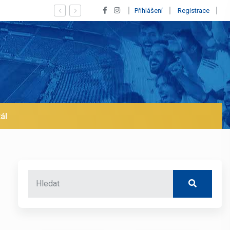
Vypískaný Vinícius! Blíží se jeho odchod z Realu a pustí se klub n
Přihlášení
Registrace
ál