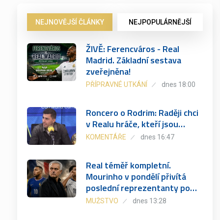
NEJNOVĚJŠÍ ČLÁNKY
NEJPOPULÁRNĚJŠÍ
ŽIVĚ: Ferencváros - Real
Madrid. Základní sestava
zveřejněna!
PŘÍPRAVNÉ UTKÁNÍ
dnes 18:00
Roncero o Rodrim: Raději chci
v Realu hráče, kteří jsou…
KOMENTÁŘE
dnes 16:47
Real téměř kompletní.
Mourinho v pondělí přivítá
poslední reprezentanty po…
MUŽSTVO
dnes 13:28