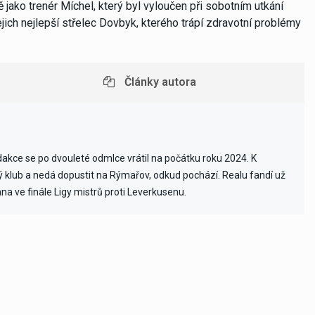
 jako trenér Míchel, který byl vyloučen při sobotním utkání
ich nejlepší střelec Dovbyk, kterého trápí zdravotní problémy
Články autora
edakce se po dvouleté odmlce vrátil na počátku roku 2024. K
vý klub a nedá dopustit na Rýmařov, odkud pochází. Realu fandí už
ana ve finále Ligy mistrů proti Leverkusenu.