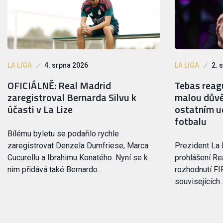
LA LIGA
4. srpna 2026
LA LIGA
2. 
OFICIÁLNĚ: Real Madrid
Tebas reagu
zaregistroval Bernarda Silvu k
malou důvě
účasti v La Lize
ostatním ud
fotbalu
Bílému byletu se podařilo rychle
zaregistrovat Denzela Dumfriese, Marca
Prezident La 
Cucurellu a Ibrahimu Konatého. Nyní se k
prohlášení Rea
nim přidává také Bernardo…
rozhodnutí FI
souvisejících