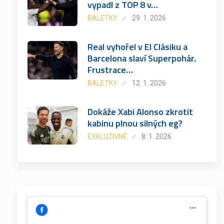
vypadl z TOP 8 v…
BALETKY
29. 1. 2026
Real vyhořel v El Clásiku a
Barcelona slaví Superpohár.
Frustrace…
BALETKY
12. 1. 2026
Dokáže Xabi Alonso zkrotit
kabinu plnou silných eg?
EXKLUZIVNĚ
8. 1. 2026