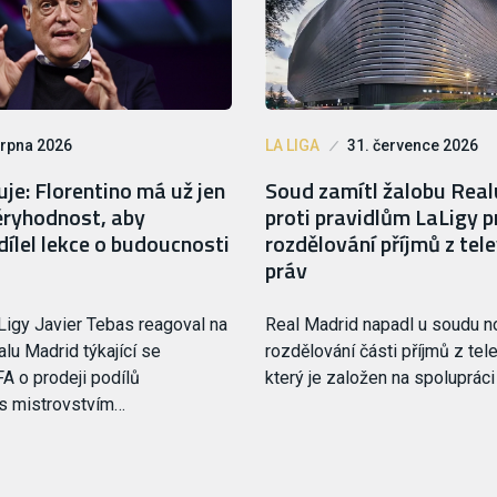
srpna 2026
LA LIGA
31. července 2026
je: Florentino má už jen
Soud zamítl žalobu Rea
ryhodnost, aby
proti pravidlům LaLigy p
ílel lekce o budoucnosti
rozdělování příjmů z tele
práv
Ligy Javier Tebas reagoval na
Real Madrid napadl u soudu 
lu Madrid týkající se
rozdělování části příjmů z tele
FA o prodeji podílů
který je založen na spoluprác
 s mistrovstvím…