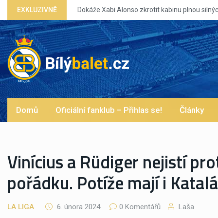
EXKLUZIVNĚ
Dokáže Xabi Alonso zkrotit kabinu plnou silných eg?
Domů
Oficiální fanklub – Přihlas se!
Články
Vinícius a Rüdiger nejistí pr
pořádku. Potíže mají i Katalá
LA LIGA
6. února 2024
0 Komentářů
Laša