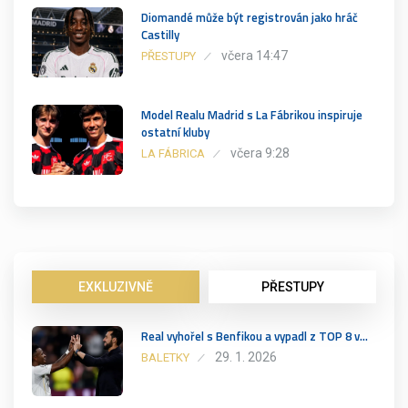
Diomandé může být registrován jako hráč
Castilly
včera 14:47
PŘESTUPY
Model Realu Madrid s La Fábrikou inspiruje
ostatní kluby
včera 9:28
LA FÁBRICA
EXKLUZIVNĚ
PŘESTUPY
Real vyhořel s Benfikou a vypadl z TOP 8 v…
29. 1. 2026
BALETKY