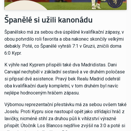
Španělé si užili kanonádu
Španělsko má za sebou dva úspěšné kvalifikační zápasy, v
obou potvrdilo roli favorita a oba nakonec skončily velkými
debakly. Poté, co Španělé vyhráli 7:1 v Gruzii, zničili doma
6:0 Kypr.
K výhře nad Kyprem přispěli také dva Madridistas. Dani
Carvajal nechyběl v základní sestavě a ve druhém poločase
si připsal dvě asistence. Pravý bek Realu Madrid odehrál
oba kvalifikační duely kompletní, v tom druhém byl navíc
nejlépe hodnoceným hráčem zápasu.
Výbornou reprezentační přestávku má za sebou ovšem také
Joselu. Proti Kypru sice nastoupil opět jako střídající hráč z
lavičky, nicméně stihl za druhou půli k vítězství výrazně
přispět. Útočník Los Blancos nejdříve zvýšil na 3:0 a poté si