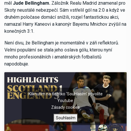
měl
Jude Bellingham.
Záložník Realu Madrid znamenal pro
Skoty neustálé nebezpečí. Sám vstřelil gól na 2:0 a když ve
druhém poločase domácí snížili, rozjel fantastickou akci,
namazal Harry Kaneovi a kanonýr Bayernu Mnichov zvýšil na
konečných 3:1.
Není divu, že Bellingham je momentálně v záři reflektorů.
Velmi populární se stala jeho oslava gólu, kterou nyní
mnoho profesionálních i amatérských fotbalistů
napodobuje.
Kliknutím na tlačítko 'Souhlasím' povolíte
Youtube
Zásady cookies
Souhlasím