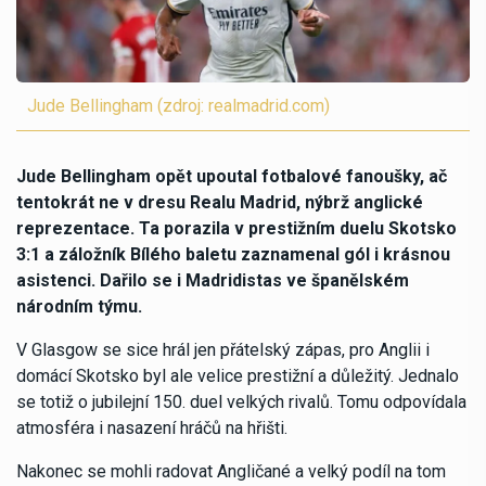
Jude Bellingham (zdroj: realmadrid.com)
Jude Bellingham opět upoutal fotbalové fanoušky, ač
tentokrát ne v dresu Realu Madrid, nýbrž anglické
reprezentace. Ta porazila v prestižním duelu Skotsko
3:1 a záložník Bílého baletu zaznamenal gól i krásnou
asistenci. Dařilo se i Madridistas ve španělském
národním týmu.
V Glasgow se sice hrál jen přátelský zápas, pro Anglii i
domácí Skotsko byl ale velice prestižní a důležitý. Jednalo
se totiž o jubilejní 150. duel velkých rivalů. Tomu odpovídala
atmosféra i nasazení hráčů na hřišti.
Nakonec se mohli radovat Angličané a velký podíl na tom