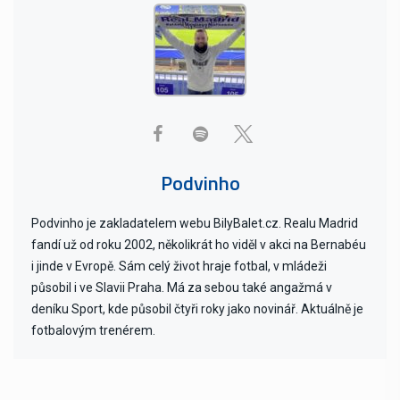
Podvinho
Podvinho je zakladatelem webu BilyBalet.cz. Realu Madrid
fandí už od roku 2002, několikrát ho viděl v akci na Bernabéu
i jinde v Evropě. Sám celý život hraje fotbal, v mládeži
působil i ve Slavii Praha. Má za sebou také angažmá v
deníku Sport, kde působil čtyři roky jako novinář. Aktuálně je
fotbalovým trenérem.