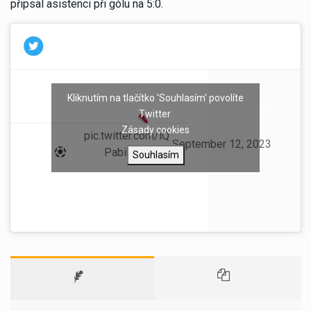
připsal asistenci při gólu na 5:0.
Kliknutím na tlačítko 'Souhlasím' povolíte
Joselu
Carvajal with
— Real Madrid Info ³⁵
Twitter
goal vs
assist
(@RMadridInfo)
Zásady cookies
Cyprus
pic.twitter.com/lQ
September 12, 2023
Pabik0lD
Souhlasím