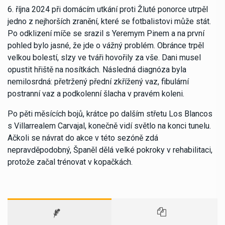
6. října 2024 při domácím utkání proti Žluté ponorce utrpěl
jedno z nejhorších zranění, které se fotbalistovi může stát.
Po odklizení míče se srazil s Yeremym Pinem a na první
pohled bylo jasné, že jde o vážný problém. Obránce trpěl
velkou bolestí, slzy ve tváři hovořily za vše. Dani musel
opustit hřiště na nosítkách. Následná diagnóza byla
nemilosrdná: přetržený přední zkřížený vaz, fibulární
postranní vaz a podkolenní šlacha v pravém koleni.
Po pěti měsících bojů, krátce po dalším střetu Los Blancos
s Villarrealem Carvajal, konečně vidí světlo na konci tunelu.
Ačkoli se návrat do akce v této sezóně zdá
nepravděpodobný, Španěl dělá velké pokroky v rehabilitaci,
protože začal trénovat v kopačkách.