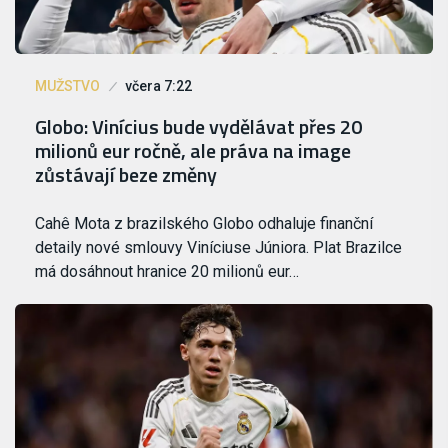
MUŽSTVO
včera 7:22
Globo: Vinícius bude vydělávat přes 20
milionů eur ročně, ale práva na image
zůstávají beze změny
Cahê Mota z brazilského Globo odhaluje finanční
detaily nové smlouvy Viníciuse Júniora. Plat Brazilce
má dosáhnout hranice 20 milionů eur…