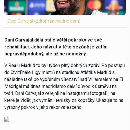
Dani Carvajal (zdroj: realmadrid.com)
Dani Carvajal dělá stále větší pokroky ve své
rehabilitaci. Jeho návrat v této sezóně je zatím
nepravděpodobný, ale už ne nemožný.
V Realu Madrid to byl týden plný dobrých zpráv. Po postupu
do čtvrtfinále Ligy mistrů na stadionu Atlétika Madrid a
následně také po vydřeném vítězství nad Villarrealem na El
Madrigal má dnes madridismo další důvod k úsměvu na
tváři. Dani Carvajal zveřejnil na Instagramu fotografii, na
které je vidět, jak vyměnil tenisky za kopačky. Ukazuje to na
výrazný pokrok v jeho rekonvalescenci.