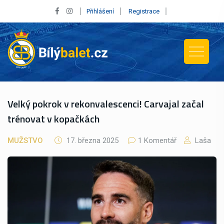
Přihlášení
Registrace
Velký pokrok v rekonvalescenci! Carvajal začal
trénovat v kopačkách
MUŽSTVO
17. března 2025
1 Komentář
Laša