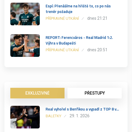
Espí: Přenášíme na hřiště to, co po nás
trenér požaduje
dnes 21:21
PŘÍPRAVNÉ UTKÁNÍ
REPORT: Ferencváros - Real Madrid 1:2.
Výhra v Budapešti
dnes 20:51
PŘÍPRAVNÉ UTKÁNÍ
EXKLUZIVNĚ
PŘESTUPY
Real vyhořel s Benfikou a vypadl z TOP 8 v…
29. 1. 2026
BALETKY