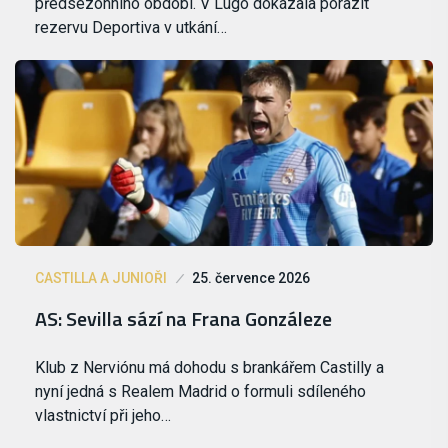
předsezonního období. V Lugo dokázala porazit
rezervu Deportiva v utkání…
CASTILLA A JUNIOŘI
25. července 2026
AS: Sevilla sází na Frana Gonzáleze
Klub z Nerviónu má dohodu s brankářem Castilly a
nyní jedná s Realem Madrid o formuli sdíleného
vlastnictví při jeho…