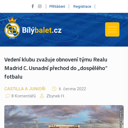
Přihlášení
Registrace
Vedení klubu zvažuje obnovení týmu Realu
Madrid C. Usnadní přechod do „dospělého“
fotbalu
CASTILLA A JUNIOŘI
6. června 2022
8 Komentářů
Zbynek H.