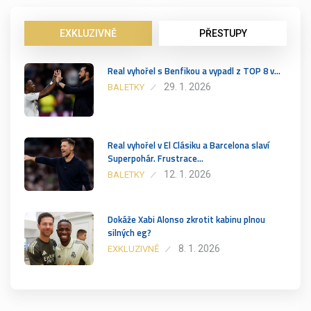
EXKLUZIVNĚ
PŘESTUPY
Real vyhořel s Benfikou a vypadl z TOP 8 v…
29. 1. 2026
BALETKY
Real vyhořel v El Clásiku a Barcelona slaví
Superpohár. Frustrace…
12. 1. 2026
BALETKY
Dokáže Xabi Alonso zkrotit kabinu plnou
silných eg?
8. 1. 2026
EXKLUZIVNĚ