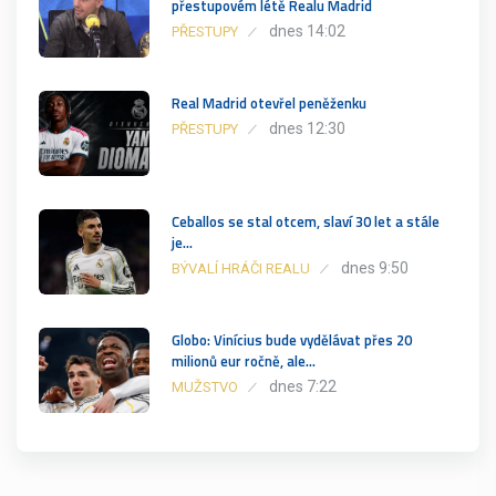
přestupovém létě Realu Madrid
dnes 14:02
PŘESTUPY
Real Madrid otevřel peněženku
dnes 12:30
PŘESTUPY
Ceballos se stal otcem, slaví 30 let a stále
je…
dnes 9:50
BÝVALÍ HRÁČI REALU
Globo: Vinícius bude vydělávat přes 20
milionů eur ročně, ale…
dnes 7:22
MUŽSTVO