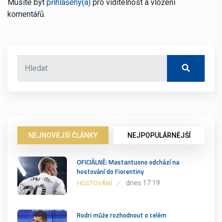
Musíte být
přihlášený(á)
pro viditelnost a vložení
komentářů.
NEJNOVĚJŠÍ ČLÁNKY
NEJPOPULÁRNĚJŠÍ
OFICIÁLNĚ: Mastantuono odchází na
hostování do Fiorentiny
dnes 17:19
HOSTOVÁNÍ
Rodri může rozhodnout o celém