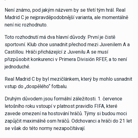
Není známo, pod jakým názvem by se třetí tým hrál. Real
Madrid C je nejpravděpodobnější varianta, ale momentálně
není nic rozhodnuto.
Toto rozhodnutí má dva hlavní důvody. První je čistě
sportovní. Klub chce usnadnit přechod mezi Juvenilem A a
Castillou. Hráči přicházející z Juvenilu A se musí
přizpůsobit konkurenci v Primera División RFEF, a to není
jednoduché.
Real Madrid C by byl mezičlánkem, který by mohlo usnadnit
vstup do „dospělého“ fotbalu.
Druhým důvodem jsou formální záležitosti. 1. července
letošního roku vstoupí v platnost pravidlo FIFA, které
zavede omezení na hostování hráčů. Týmy si budou moci
zapůjčit maximálně osm hráčů. Odchovanci a hráči do 21 let
se však do této normy nezapočítávají.