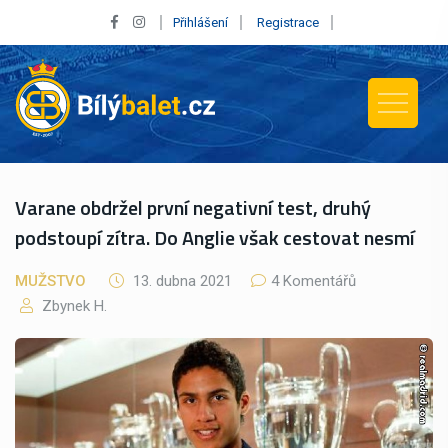
Přihlášení
Registrace
Varane obdržel první negativní test, druhý
podstoupí zítra. Do Anglie však cestovat nesmí
MUŽSTVO
13. dubna 2021
4 Komentářů
Zbynek H.