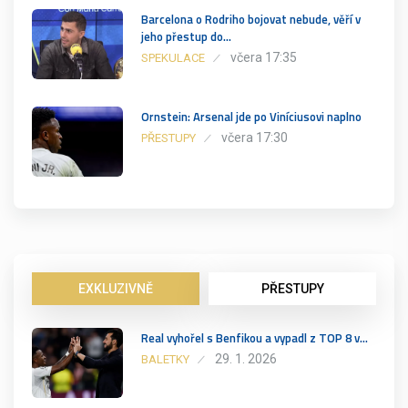
Barcelona o Rodriho bojovat nebude, věří v
jeho přestup do…
včera 17:35
SPEKULACE
Ornstein: Arsenal jde po Viníciusovi naplno
včera 17:30
PŘESTUPY
EXKLUZIVNĚ
PŘESTUPY
Real vyhořel s Benfikou a vypadl z TOP 8 v…
29. 1. 2026
BALETKY