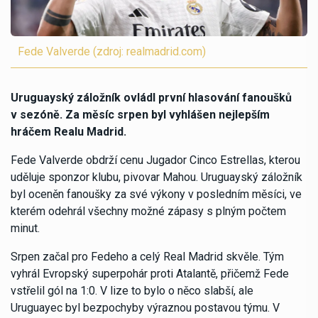
Fede Valverde (zdroj: realmadrid.com)
Uruguayský záložník ovládl první hlasování fanoušků
v sezóně. Za měsíc srpen byl vyhlášen nejlepším
hráčem Realu Madrid.
Fede Valverde obdrží cenu Jugador Cinco Estrellas, kterou
uděluje sponzor klubu, pivovar Mahou. Uruguayský záložník
byl oceněn fanoušky za své výkony v posledním měsíci, ve
kterém odehrál všechny možné zápasy s plným počtem
minut.
Srpen začal pro Fedeho a celý Real Madrid skvěle. Tým
vyhrál Evropský superpohár proti Atalantě, přičemž Fede
vstřelil gól na 1:0. V lize to bylo o něco slabší, ale
Uruguayec byl bezpochyby výraznou postavou týmu. V