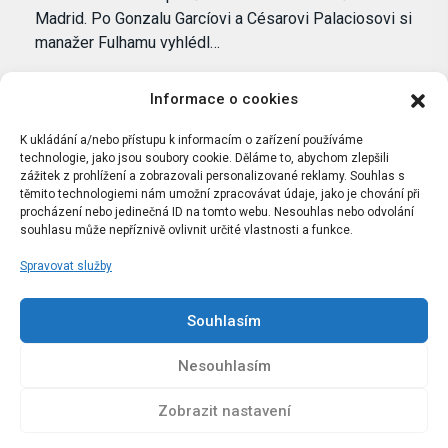
Madrid. Po Gonzalu Garcíovi a Césarovi Palaciosovi si
manažer Fulhamu vyhlédl…
Informace o cookies
K ukládání a/nebo přístupu k informacím o zařízení používáme
technologie, jako jsou soubory cookie. Děláme to, abychom zlepšili
zážitek z prohlížení a zobrazovali personalizované reklamy. Souhlas s
těmito technologiemi nám umožní zpracovávat údaje, jako je chování při
procházení nebo jedinečná ID na tomto webu. Nesouhlas nebo odvolání
souhlasu může nepříznivě ovlivnit určité vlastnosti a funkce.
Spravovat služby
Portál Bílýbalet.cz byl založen pod názvem Real-
Madrid.cz v roce 2007
Souhlasím
Kopírování obsahu je přísně zakázáno.
Nesouhlasím
Zobrazit nastavení