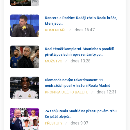
Roncero o Rodrim: Raději chci v Realu hráče,
kteří jsou…
dnes 16:47
KOMENTÁŘE
Real téměř kompletní. Mourinho v pondělí
přivítá poslední reprezentanty po…
dnes 13:28
MUŽSTVO
Diomande novým rekordmanem: 11
nejdražších posil v historii Realu Madrid
dnes 12:31
KRONIKA BILÉHO BALETU
24 tahů Realu Madrid na přestupovém trhu.
Co ještě zbývá…
dnes 9:07
PŘESTUPY