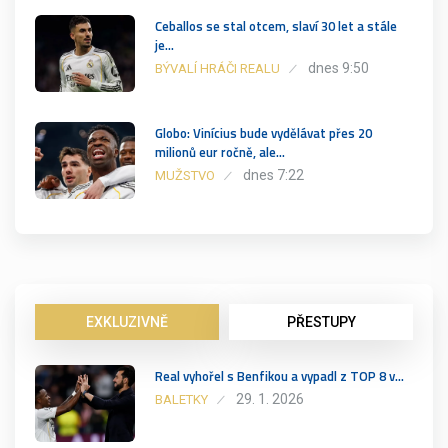
Ceballos se stal otcem, slaví 30 let a stále
je…
dnes 9:50
BÝVALÍ HRÁČI REALU
Globo: Vinícius bude vydělávat přes 20
milionů eur ročně, ale…
dnes 7:22
MUŽSTVO
EXKLUZIVNĚ
PŘESTUPY
Real vyhořel s Benfikou a vypadl z TOP 8 v…
29. 1. 2026
BALETKY