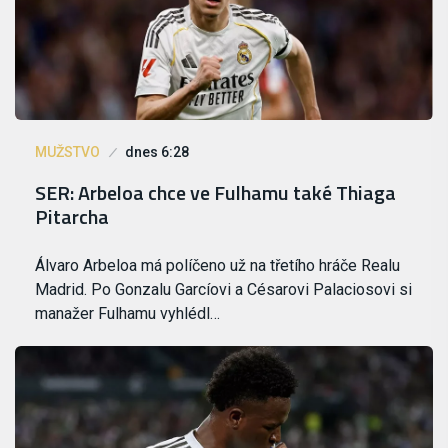
MUŽSTVO
dnes 6:28
SER: Arbeloa chce ve Fulhamu také Thiaga
Pitarcha
Álvaro Arbeloa má políčeno už na třetího hráče Realu
Madrid. Po Gonzalu Garcíovi a Césarovi Palaciosovi si
manažer Fulhamu vyhlédl…