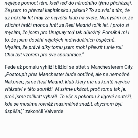
nejlépe pomoct těm, kteří teď do národního týmu přicházejí.
Že jsem to převzal kapitánskou pásku? To souvisí s tím, že
už několik let hraji za největší klub na světě. Nemyslím si, že
všichni hráči mohou hrát za Real Madrid tolik let. I proto si
myslím, že jsem pro Uruguay teď tak důležitý. Pomáhá mi i
to, že jsem dosáhl nějakých individuálních úspěchů.
Myslím, že právě díky tomu jsem mohl převzít tuhle roli.
Chci být vzorem pro své spoluhráče.
“
Fede už pomalu vyhlíží blížící se střet s Manchesterem City.
„
Postoupit přes Manchester bude obtížné, ale ne nemožné.
Nakonec, jsme Real Madrid, klub který má na kontě nejvíce
vítězství v této soutěži. Musíme ukázat, proč tomu tak je,
proč jsme tolikrát vyhráli. To vše s pokorou k ligové soutěži,
kde se musíme rovněž maximálně snažit, abychom byli
úspěšní,
“ zakončil Valverde.