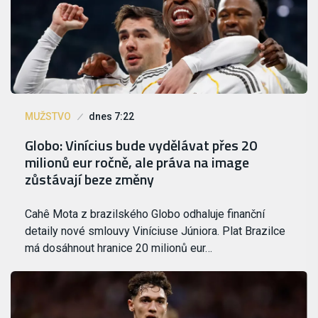
MUŽSTVO
dnes 7:22
Globo: Vinícius bude vydělávat přes 20
milionů eur ročně, ale práva na image
zůstávají beze změny
Cahê Mota z brazilského Globo odhaluje finanční
detaily nové smlouvy Viníciuse Júniora. Plat Brazilce
má dosáhnout hranice 20 milionů eur…