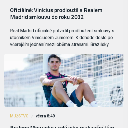
Oficiálně: Vinícius prodloužil s Realem
Madrid smlouvu do roku 2032
Real Madrid oficiálně potvrdil prodloužení smlouvy s
útočníkem Viníciusem Júniorem. K dohodě došlo po
včerejším jednání mezi oběma stranami. Brazilský…
MUŽSTVO
včera 8:49
Brahim: Mourinho i celý jeho realizační tým