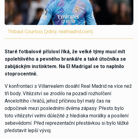
Thibaut Courtois (zdroj: realmadrid.com)
Staré fotbalové přísloví říká, že velké týmy musí mít
spolehlivého a pevného brankáře a také útočníka se
zabijáckým instinktem. Na El Madrigal se to naplnilo
stoprocentně.
V konfrontaci s Villarrealem dosáhl Real Madrid na více než
tři body. Vítězství se zrodilo na pozadí rozhořčení
Ancelottiho i hráčů, jehož příčinou byl malý čas na
odpočinek mezi posledními dvěma zápasy. Přesto bylo
toto vítězství velmi důležité z hlediska morálky a posílení
sebevědomí. Před reprezentační přestávkou si bylo těžké
představit lepší vývoj.