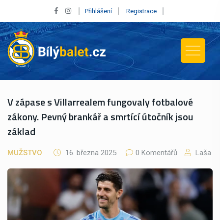
Přihlášení
Registrace
V zápase s Villarrealem fungovaly fotbalové
zákony. Pevný brankář a smrtící útočník jsou
základ
MUŽSTVO
16. března 2025
0 Komentářů
Laša