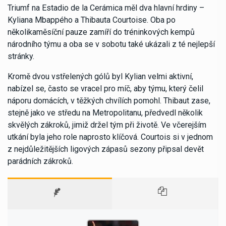
Triumf na Estadio de la Cerámica měl dva hlavní hrdiny –
Kyliana Mbappého a Thibauta Courtoise. Oba po
několikaměsíční pauze zamíří do tréninkových kempů
národního týmu a oba se v sobotu také ukázali z té nejlepší
stránky.
Kromě dvou vstřelených gólů byl Kylian velmi aktivní,
nabízel se, často se vracel pro míč, aby týmu, který čelil
náporu domácích, v těžkých chvílích pomohl. Thibaut zase,
stejně jako ve středu na Metropolitanu, předvedl několik
skvělých zákroků, jimiž držel tým při životě. Ve včerejším
utkání byla jeho role naprosto klíčová. Courtois si v jednom
z nejdůležitějších ligových zápasů sezony připsal devět
parádních zákroků.