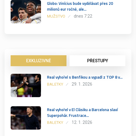
Globo: Vinícius bude vydělávat přes 20
milionů eur ročně, ale…
dnes 7:22
MUŽSTVO
EXKLUZIVNĚ
PŘESTUPY
Real vyhořel s Benfikou a vypadl z TOP 8 v…
29. 1. 2026
BALETKY
Real vyhořel v El Clásiku a Barcelona slaví
Superpohár. Frustrace…
12. 1. 2026
BALETKY