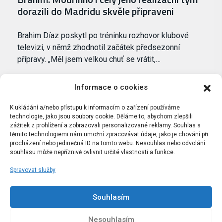
dorazili do Madridu skvěle připraveni
Brahim Díaz poskytl po tréninku rozhovor klubové
televizi, v němž zhodnotil začátek předsezonní
přípravy. „Měl jsem velkou chuť se vrátit,…
Informace o cookies
K ukládání a/nebo přístupu k informacím o zařízení používáme
technologie, jako jsou soubory cookie. Děláme to, abychom zlepšili
zážitek z prohlížení a zobrazovali personalizované reklamy. Souhlas s
těmito technologiemi nám umožní zpracovávat údaje, jako je chování při
procházení nebo jedinečná ID na tomto webu. Nesouhlas nebo odvolání
souhlasu může nepříznivě ovlivnit určité vlastnosti a funkce.
Spravovat služby
Portál Bílýbalet.cz byl založen pod názvem Real-
Madrid.cz v roce 2007
Souhlasím
Kopírování obsahu je přísně zakázáno.
Nesouhlasím