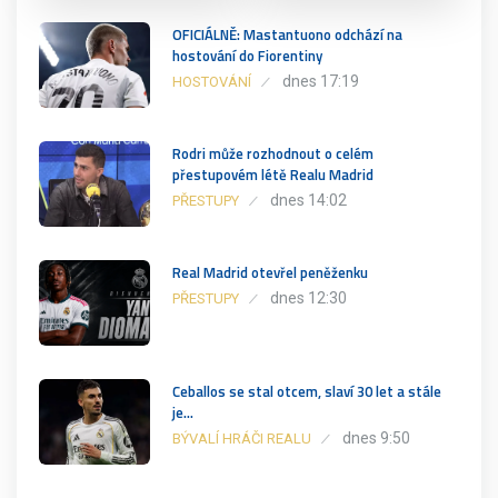
OFICIÁLNĚ: Mastantuono odchází na
hostování do Fiorentiny
dnes 17:19
HOSTOVÁNÍ
Rodri může rozhodnout o celém
přestupovém létě Realu Madrid
dnes 14:02
PŘESTUPY
Real Madrid otevřel peněženku
dnes 12:30
PŘESTUPY
Ceballos se stal otcem, slaví 30 let a stále
je…
dnes 9:50
BÝVALÍ HRÁČI REALU