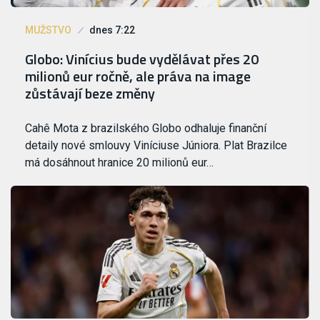
MUŽSTVO
dnes 7:22
Globo: Vinícius bude vydělávat přes 20
milionů eur ročně, ale práva na image
zůstávají beze změny
Cahê Mota z brazilského Globo odhaluje finanční
detaily nové smlouvy Viníciuse Júniora. Plat Brazilce
má dosáhnout hranice 20 milionů eur…