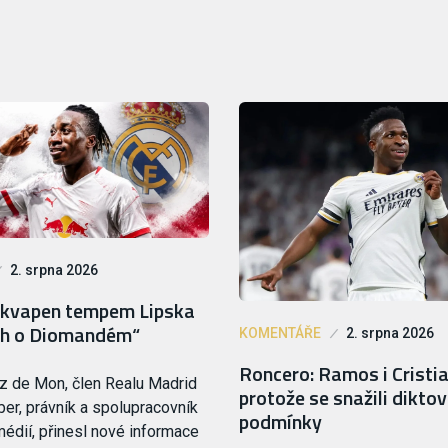
2. srpna 2026
řekvapen tempem Lipska
ích o Diomandém“
KOMENTÁŘE
2. srpna 2026
Roncero: Ramos i Cristia
z de Mon, člen Realu Madrid
protože se snažili dikto
ber, právník a spolupracovník
podmínky
édií, přinesl nové informace