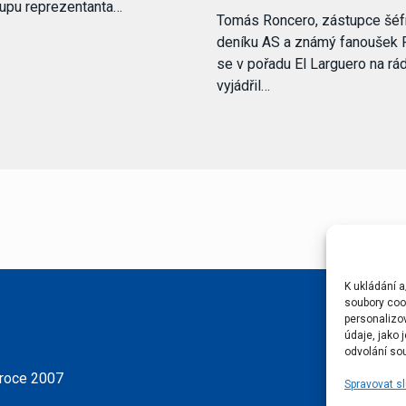
tupu reprezentanta…
Tomás Roncero, zástupce šéf
deníku AS a známý fanoušek 
se v pořadu El Larguero na rá
vyjádřil…
K ukládání a
soubory cook
personalizo
údaje, jako
odvolání sou
 roce 2007
Spravovat s