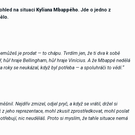
ohled na situaci
Kyliana Mbappého
. Jde o jedno z
ělo.
nemůžeš je prodat — to chápu. Tvrdím jen, že ti dva k sobě
, hůř hraje Bellingham, hůř hraje Vinícius. A že Mbappé nedělá
za roky se neukázal, když byl potřeba — a spoluhráči to vědí.“
šnil. Nejdřív zmizel, odjel pryč, a když se vrátil, držel si
č z jeho reprezentace, mohl zkusit zprostředkovat, mohl poslat
potřebují, nic neuděláš. Proto si myslím, že tahle situace nemá