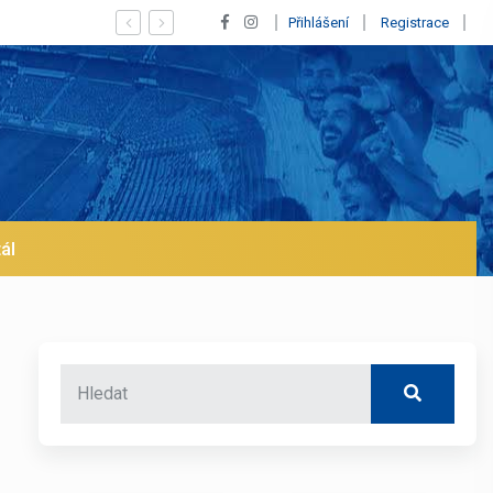
Vypískaný Vinícius! Blíží se jeho odchod z Realu a pustí se klub na trh 
Přihlášení
Registrace
ál