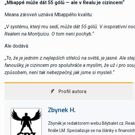
„Mbappé může dát 55 gólů — ale v Realu je cizincem“
Meana zároveň uznává Mbappého kvalitu:
„
V systému, který mu sedí, může dát 55 gólů. V inspirativní noc
Realem na Montjuïcu. O tom není pochyb.“
Ale dodává:
„
To, že je jedním z nejlepších střelců na světě, je jasné. Ale st
fanoušky, je cizincem pro spoluhráče a myslím, že už i pro soup
způsobem, není tak nebezpečný, jak jsme si mysleli.“
Profil autora
Zbynek H.
Zbyněk je redaktorem webu Bilybalet.cz. Realu 
finále LM. Specializuje se na články o financí