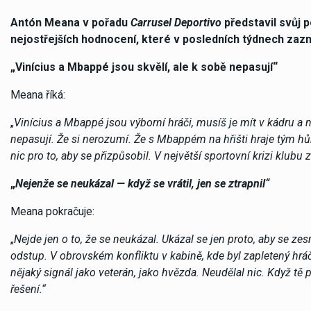
Antón Meana v pořadu
Carrusel Deportivo
představil svůj p
nejostřejších hodnocení, které v posledních týdnech zazn
„Vinícius a Mbappé jsou skvělí, ale k sobě nepasují“
Meana říká:
„
Vinícius a Mbappé jsou výborní hráči, musíš je mít v kádru a 
nepasují. Že si nerozumí. Že s Mbappém na hřišti hraje tým hůř
nic pro to, aby se přizpůsobil. V největší sportovní krizi klubu 
„
Nejenže se neukázal — když se vrátil, jen se ztrapnil“
Meana pokračuje:
„
Nejde jen o to, že se neukázal. Ukázal se jen proto, aby se zesmě
odstup. V obrovském konfliktu v kabině, kde byl zapletený hrá
nějaký signál jako veterán, jako hvězda. Neudělal nic. Když tě 
řešení.“