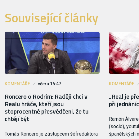
Související články
KOMENTÁŘE
včera 16:47
KOMENTÁŘE
Roncero o Rodrim: Raději chci v
„Real je p
Realu hráče, kteří jsou
při jednán
stoprocentně přesvědčeni, že tu
chtějí být
Ramón Álvare
(socio), youtu
Tomás Roncero je zástupcem šéfredaktora
španělských m