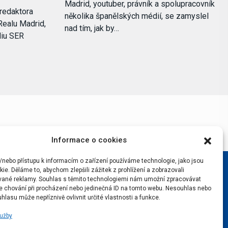
Madrid, youtuber, právník a spolupracovník
redaktora
několika španělských médií, se zamyslel
Realu Madrid,
nad tím, jak by…
diu SER
Informace o cookies
/nebo přístupu k informacím o zařízení používáme technologie, jako jsou
ie. Děláme to, abychom zlepšili zážitek z prohlížení a zobrazovali
vané reklamy. Souhlas s těmito technologiemi nám umožní zpracovávat
 je chování při procházení nebo jedinečná ID na tomto webu. Nesouhlas nebo
hlasu může nepříznivě ovlivnit určité vlastnosti a funkce.
lužby