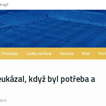
Přestupy
Lístky na Real
Sezona
Klub
Port
eukázal, když byl potřeba a
k H.