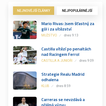
NEJNOVĚJŠÍ ČLÁNKY
NEJPOPULÁRNĚJŠÍ
Mario Rivas: Jsem šťastný za
gól i za vítězství
MUŽSTVO
dnes 9:13
Castilla vítězí po penaltách
nad Racingem Ferrol
CASTILLA A JUNIOŘI
dnes 9:09
Strategie Realu Madrid
odhalena
KLUB
dnes 8:59
Carreras se nevzdává a
přijímá výzvu