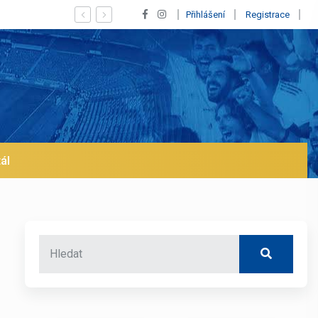
ub na trh už v lednu? | BALETKY #33
Přihlášení
Registrace
ál