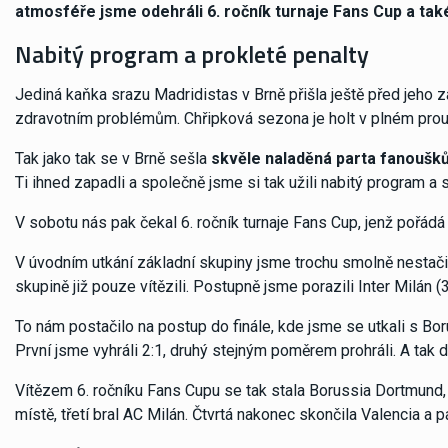
atmosféře jsme odehráli 6. ročník turnaje Fans Cup a také o
Nabitý program a prokleté penalty
Jediná kaňka srazu Madridistas v Brně přišla ještě před jeho z
zdravotním problémům. Chřipková sezona je holt v plném prou
Tak jako tak se v Brně sešla
skvěle naladěná parta fanoušků
Ti ihned zapadli a společně jsme si tak užili nabitý program a
V sobotu nás pak čekal 6. ročník turnaje Fans Cup, jenž pořádá 
V úvodním utkání základní skupiny jsme trochu smolně nestačil
skupině již pouze vítězili. Postupně jsme porazili Inter Milán (3:
To nám postačilo na postup do finále, kde jsme se utkali s Bo
První jsme vyhráli 2:1, druhý stejným poměrem prohráli. A tak d
Vítězem 6. ročníku Fans Cupu se tak stala Borussia Dortmund,
místě, třetí bral AC Milán. Čtvrtá nakonec skončila Valencia a pá