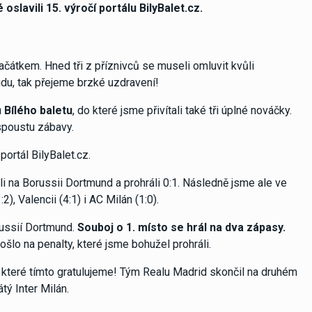
slavili 15. výročí portálu BilyBalet.cz.
ačátkem. Hned tři z příznivců se museli omluvit kvůli
du, tak přejeme brzké uzdravení!
 Bílého baletu
, do které jsme přivítali také tři úplné nováčky.
 spoustu zábavy.
portál BilyBalet.cz.
i na Borussii Dortmund a prohráli 0:1. Následně jsme ale ve
2), Valencii (4:1) i AC Milán (1:0).
russií Dortmund.
Souboj o 1. místo se hrál na dva zápasy.
ošlo na penalty, které jsme bohužel prohráli.
 které tímto gratulujeme! Tým Realu Madrid skončil na druhém
tý Inter Milán.