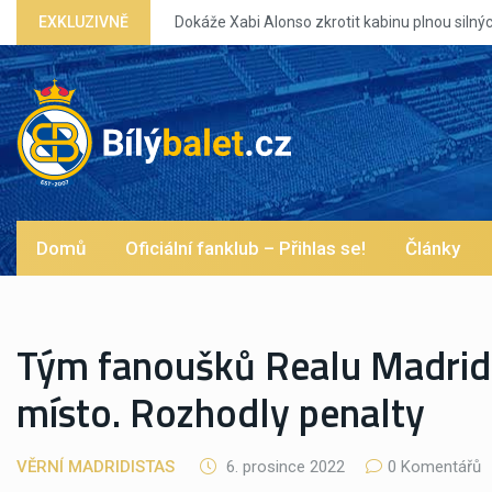
EXKLUZIVNĚ
Domů
Oficiální fanklub – Přihlas se!
Články
Tým fanoušků Realu Madrid 
místo. Rozhodly penalty
VĚRNÍ MADRIDISTAS
6. prosince 2022
0 Komentářů