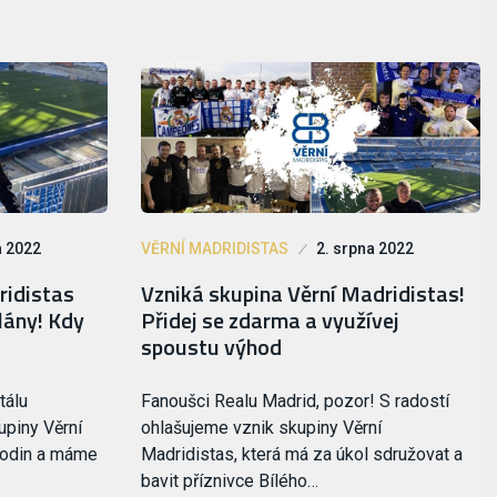
a 2022
VĚRNÍ MADRIDISTAS
2. srpna 2022
ridistas
Vzniká skupina Věrní Madridistas!
lány! Kdy
Přidej se zdarma a využívej
spoustu výhod
tálu
Fanoušci Realu Madrid, pozor! S radostí
upiny Věrní
ohlašujeme vznik skupiny Věrní
 hodin a máme
Madridistas, která má za úkol sdružovat a
bavit příznivce Bílého…