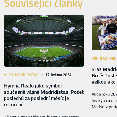
Související články
VĚRNÍ MADRID
Sraz Madri
Brně: Posle
VĚRNÍ MADRIDISTAS
17. května 2024
velkou akci
Hymna Realu jako symbol
současné vášně Madridistas. Počet
Akce roku 202
poslechů za poslední měsíc je
českých a sl
rekordní
Madrid z port