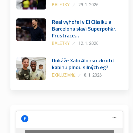
BALETKY
29. 1. 2026
Real vyhořel v El Clásiku a
Barcelona slaví Superpohár.
Frustrace…
BALETKY
12. 1. 2026
Dokáže Xabi Alonso zkrotit
kabinu plnou silných eg?
EXKLUZIVNĚ
8. 1. 2026