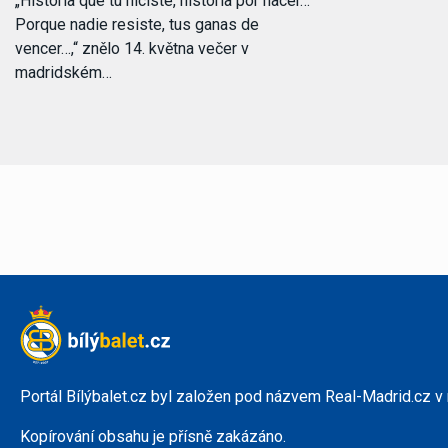
„Historia que tú hiciste, historia por hacer…
Porque nadie resiste, tus ganas de
vencer…,“ znělo 14. května večer v
madridském…
Portál Bílýbalet.cz byl založen pod názvem Real-Madrid.cz v
Kopírování obsahu je přísně zakázáno.