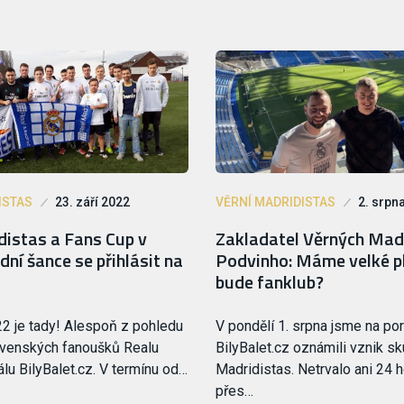
ISTAS
23. září 2022
VĚRNÍ MADRIDISTAS
2. srpn
distas a Fans Cup v
Zakladatel Věrných Mad
dní šance se přihlásit na
Podvinho: Máme velké p
bude fanklub?
2 je tady! Alespoň z pohledu
V pondělí 1. srpna jsme na por
ovenských fanoušků Realu
BilyBalet.cz oznámili vznik sk
álu BilyBalet.cz. V termínu od…
Madridistas. Netrvalo ani 24
přes…