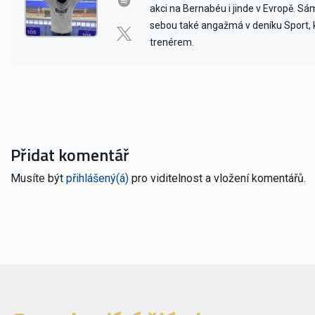
akci na Bernabéu i jinde v Evropě. Sám 
sebou také angažmá v deníku Sport, kd
trenérem.
Přidat komentář
Musíte být
přihlášený(á)
pro viditelnost a vložení komentářů.