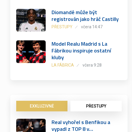
Diomandé může být
registrován jako hráč Castilly
PŘESTUPY
včera 14:47
Model Realu Madrid s La
Fábrikou inspiruje ostatní
kluby
LA FÁBRICA
včera 9:28
EXKLUZIVNĚ
PŘESTUPY
Real vyhořel s Benfikou a
vypadl z TOP 8 v…