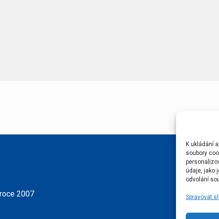
K ukládání a
soubory cook
personalizo
údaje, jako
odvolání sou
 roce 2007
Spravovat s