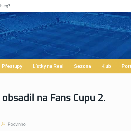
Vypískaný Vinícius! Blíží se jeho odchod z Realu a pustí se kl
Přestupy
Lístky na Real
Sezona
Klub
Port
obsadil na Fans Cupu 2.
Podvinho