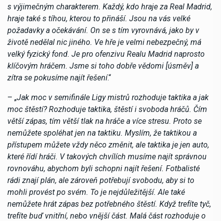
s výjimečným charakterem. Každý, kdo hraje za Real Madrid,
hraje také s tíhou, kterou to přináší. Jsou na vás velké
požadavky a očekávání. On se s tím vyrovnává, jako by v
životě nedělal nic jiného. Ve hře je velmi nebezpečný, má
velký fyzický fond. Je pro ofenzivu Realu Madrid naprosto
klíčovým hráčem. Jsme si toho dobře vědomi [úsměv] a
zítra se pokusíme najít řešení
.“
– „
Jak moc v semifinále Ligy mistrů rozhoduje taktika a jak
moc štěstí? Rozhoduje taktika, štěstí i svoboda hráčů. Čím
větší zápas, tím větší tlak na hráče a více stresu. Proto se
nemůžete spoléhat jen na taktiku. Myslím, že taktikou a
přístupem můžete vždy něco změnit, ale taktika je jen auto,
které řídí hráči. V takových chvílích musíme najít správnou
rovnováhu, abychom byli schopni najít řešení. Fotbalisté
rádi znají plán, ale zároveň potřebují svobodu, aby si to
mohli provést po svém. To je nejdůležitější. Ale také
nemůžete hrát zápas bez potřebného štěstí. Když trefíte tyč,
trefíte buď vnitřní, nebo vnější část. Malá část rozhoduje o