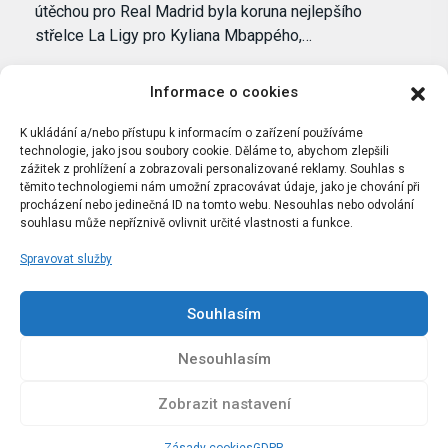
útěchou pro Real Madrid byla koruna nejlepšího
střelce La Ligy pro Kyliana Mbappého,…
Informace o cookies
K ukládání a/nebo přístupu k informacím o zařízení používáme
technologie, jako jsou soubory cookie. Děláme to, abychom zlepšili
zážitek z prohlížení a zobrazovali personalizované reklamy. Souhlas s
těmito technologiemi nám umožní zpracovávat údaje, jako je chování při
procházení nebo jedinečná ID na tomto webu. Nesouhlas nebo odvolání
souhlasu může nepříznivě ovlivnit určité vlastnosti a funkce.
Spravovat služby
Portál Bílýbalet.cz byl založen pod názvem Real-
Madrid.cz v roce 2007
Souhlasím
Kopírování obsahu je přísně zakázáno.
Nesouhlasím
Zobrazit nastavení