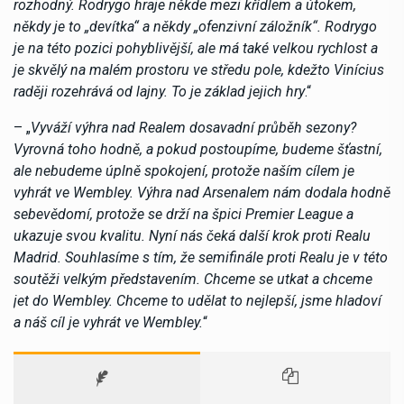
rozhodný. Rodrygo hraje někde mezi křídlem a útokem,
někdy je to „devítka“ a někdy „ofenzivní záložník“. Rodrygo
je na této pozici pohyblivější, ale má také velkou rychlost a
je skvělý na malém prostoru ve středu pole, kdežto Vinícius
raději rozehrává od lajny. To je základ jejich hry
.“
– „
Vyváží výhra nad Realem dosavadní průběh sezony?
Vyrovná toho hodně, a pokud postoupíme, budeme šťastní,
ale nebudeme úplně spokojení, protože naším cílem je
vyhrát ve Wembley. Výhra nad Arsenalem nám dodala hodně
sebevědomí, protože se drží na špici Premier League a
ukazuje svou kvalitu. Nyní nás čeká další krok proti Realu
Madrid. Souhlasíme s tím, že semifinále proti Realu je v této
soutěži velkým představením. Chceme se utkat a chceme
jet do Wembley. Chceme to udělat to nejlepší, jsme hladoví
a náš cíl je vyhrát ve Wembley.
“