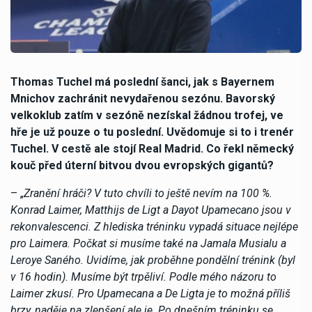
Thomas Tuchel má poslední šanci, jak s Bayernem
Mnichov zachránit nevydařenou sezónu. Bavorský
velkoklub zatím v sezóně nezískal žádnou trofej, ve
hře je už pouze o tu poslední. Uvědomuje si to i trenér
Tuchel. V cestě ale stojí Real Madrid. Co řekl německý
kouč před úterní bitvou dvou evropských gigantů?
– „
Zranění hráči? V tuto chvíli to ještě nevím na 100 %.
Konrad Laimer, Matthijs de Ligt a Dayot Upamecano jsou v
rekonvalescenci. Z hlediska tréninku vypadá situace nejlépe
pro Laimera. Počkat si musíme také na Jamala Musialu a
Leroye Saného. Uvidíme, jak proběhne pondělní trénink (byl
v 16 hodin). Musíme být trpěliví. Podle mého názoru to
Laimer zkusí. Pro Upamecana a De Ligta je to možná příliš
brzy, naděje na zlepšení ale je. Po dnešním tréninku se