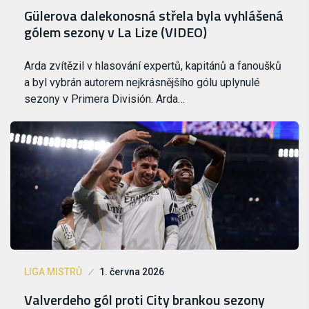
Gülerova dalekonosná střela byla vyhlášená
gólem sezony v La Lize (VIDEO)
Arda zvítězil v hlasování expertů, kapitánů a fanoušků
a byl vybrán autorem nejkrásnějšího gólu uplynulé
sezony v Primera División. Arda…
LIGA MISTRŮ
1. června 2026
Valverdeho gól proti City brankou sezony