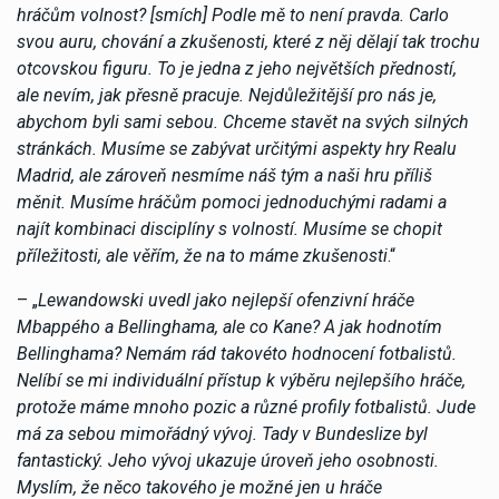
hráčům volnost? [smích] Podle mě to není pravda. Carlo
svou auru, chování a zkušenosti, které z něj dělají tak trochu
otcovskou figuru. To je jedna z jeho největších předností,
ale nevím, jak přesně pracuje. Nejdůležitější pro nás je,
abychom byli sami sebou. Chceme stavět na svých silných
stránkách. Musíme se zabývat určitými aspekty hry Realu
Madrid, ale zároveň nesmíme náš tým a naši hru příliš
měnit. Musíme hráčům pomoci jednoduchými radami a
najít kombinaci disciplíny s volností. Musíme se chopit
příležitosti, ale věřím, že na to máme zkušenosti
.“
– „
Lewandowski uvedl jako nejlepší ofenzivní hráče
Mbappého a Bellinghama, ale co Kane? A jak hodnotím
Bellinghama? Nemám rád takovéto hodnocení fotbalistů.
Nelíbí se mi individuální přístup k výběru nejlepšího hráče,
protože máme mnoho pozic a různé profily fotbalistů. Jude
má za sebou mimořádný vývoj. Tady v Bundeslize byl
fantastický. Jeho vývoj ukazuje úroveň jeho osobnosti.
Myslím, že něco takového je možné jen u hráče