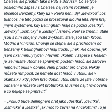
Chelsea, ale předtím také s PSG a Borussií. Co se týče
posledního zápasu s Chelsea, největším rozdílem je
absence Benzemy, který už v Realu není. Byl „devítkou“ Los
Blancos, na této pozici se prosazoval dlouhá léta. Nyní hrají
jiným systémem, kdy Bellingham hraje na pozici „desítky“,
„devítky“, „osmičky“ a „šestky“ [úsměv]. Real se změnil. Stále
jsou s ním spojeny určité zvyklosti, stále jsou tam Kroos,
Modrić a Vinícius. Chovají se stejně, ale s přechodem od
Benzemy k Bellinghamovi hrají trochu jinak. Ale obecně, jak
jsem říkal minulý týden, hlavním úkolem v zápase s Realem
je, že musíte útočit se správným počtem hráčů, ale zároveň
nepolevit příliš v obraně. Není prostor pro chybu. Někdy
můžete mít pocit, že nemáte dost hráčů v útoku, ale v
okamžiku, kdy jeden hráč doplní útok, cítíte, že jste v obraně
odhaleni a můžete čelit protiútoku. Musíme najít rovnováhu
a co nejlépe se připravit
.“
– „
Pokud bude Bellingham hrát jako „desítka“, „devítka“,
„osmička“ a „šestka“, jak moc to závisí na Ancelottim? To je