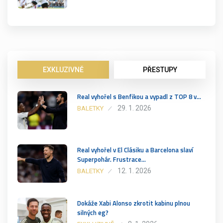
EXKLUZIVNĚ
PŘESTUPY
Real vyhořel s Benfikou a vypadl z TOP 8 v…
29. 1. 2026
BALETKY
Real vyhořel v El Clásiku a Barcelona slaví
Superpohár. Frustrace…
12. 1. 2026
BALETKY
Dokáže Xabi Alonso zkrotit kabinu plnou
silných eg?