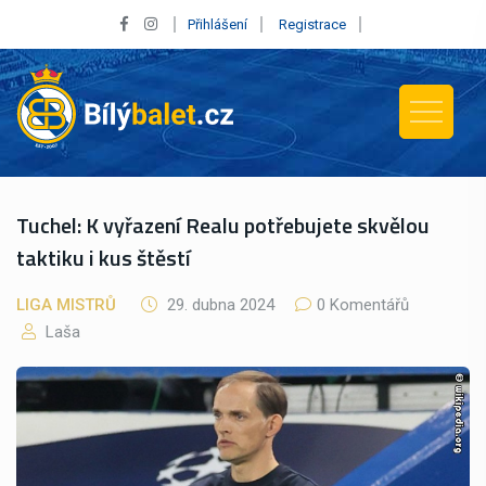
Přihlášení
Registrace
Tuchel: K vyřazení Realu potřebujete skvělou
taktiku i kus štěstí
LIGA MISTRŮ
29. dubna 2024
0 Komentářů
Laša