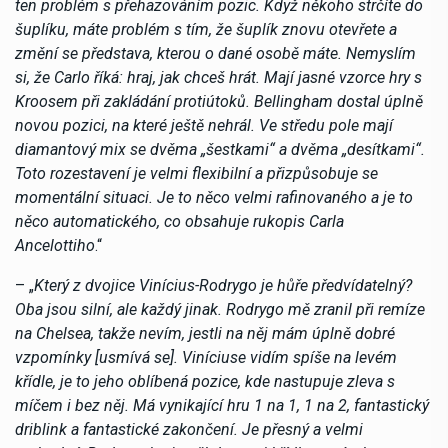
ten problém s přehazováním pozic. Když někoho strčíte do
šuplíku, máte problém s tím, že šuplík znovu otevřete a
změní se představa, kterou o dané osobě máte. Nemyslím
si, že Carlo říká: hraj, jak chceš hrát. Mají jasné vzorce hry s
Kroosem při zakládání protiútoků. Bellingham dostal úplně
novou pozici, na které ještě nehrál. Ve středu pole mají
diamantový mix se dvěma „šestkami“ a dvěma „desítkami“.
Toto rozestavení je velmi flexibilní a přizpůsobuje se
momentální situaci. Je to něco velmi rafinovaného a je to
něco automatického, co obsahuje rukopis Carla
Ancelottiho
.“
– „
Který z dvojice Vinícius-Rodrygo je hůře předvídatelný?
Oba jsou silní, ale každý jinak. Rodrygo mě zranil při remíze
na Chelsea, takže nevím, jestli na něj mám úplně dobré
vzpomínky [usmívá se]. Viníciuse vidím spíše na levém
křídle, je to jeho oblíbená pozice, kde nastupuje zleva s
míčem i bez něj. Má vynikající hru 1 na 1, 1 na 2, fantastický
driblink a fantastické zakončení. Je přesný a velmi