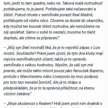
tom, jestli to tam spadne, nebo ne. Taková malá rozhodnutí
potřebujeme, to je jasné. Potřebujete také načasování a
štěstí. Pokud chcete v semifinále porazit Real Madrid,
potřebujete od všeho něco. Chceme se dostat do okamžiku,
kdy možná ten kousek štěstí rozhodne, ale nemůžeme na
něj spoléhat. Samo o sobě to nestačí, musíme ho tlačit
dopředu, ale cítíme se připraveni
.“
– „
Můj syn [řekl novinář] říká, že je to největší zápas v Lize
mistrů. Souhlasíte? Právě jsem zjistil, že tyto dva kluby mají
nejvíce semifinálových účastí, takže je to opravdu
semifinále s velkou hodnotou. Myslím, že váš syn má
pravdu, ale může takto mluvit pouze jako fanoušek Bayernu,
protože v Manchesteru nebo Liverpoolu by moc podpory
pro tuto tezi nenašel [smích]. Ale já to chápu a
předpokládám, že je to ta správná příležitost, na kterou
všichni čekáme
.“
– „
Moje zkušenost s Realem? Hrál jsem proti nim dvakrát s