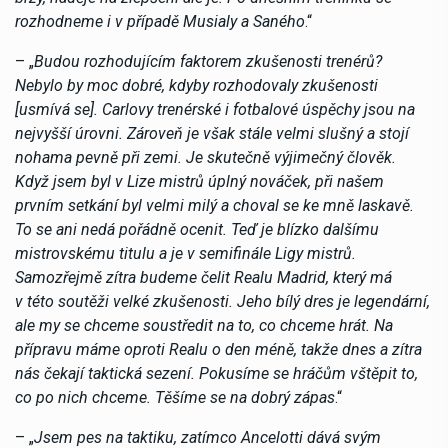
rozhodneme i v případě Musialy a Saného
.“
– „
Budou rozhodujícím faktorem zkušenosti trenérů?
Nebylo by moc dobré, kdyby rozhodovaly zkušenosti
[usmívá se]. Carlovy trenérské i fotbalové úspěchy jsou na
nejvyšší úrovni. Zároveň je však stále velmi slušný a stojí
nohama pevně při zemi. Je skutečně výjimečný člověk.
Když jsem byl v Lize mistrů úplný nováček, při našem
prvním setkání byl velmi milý a choval se ke mně laskavě.
To se ani nedá pořádně ocenit. Teď je blízko dalšímu
mistrovskému titulu a je v semifinále Ligy mistrů.
Samozřejmě zítra budeme čelit Realu Madrid, který má
v této soutěži velké zkušenosti. Jeho bílý dres je legendární,
ale my se chceme soustředit na to, co chceme hrát. Na
přípravu máme oproti Realu o den méně, takže dnes a zítra
nás čekají taktická sezení. Pokusíme se hráčům vštěpit to,
co po nich chceme. Těšíme se na dobrý zápas
.“
– „
Jsem pes na taktiku, zatímco Ancelotti dává svým