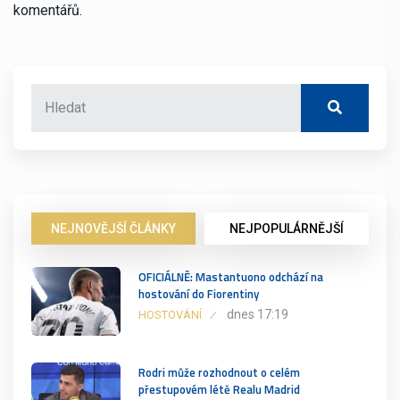
komentářů.
NEJNOVĚJŠÍ ČLÁNKY
NEJPOPULÁRNĚJŠÍ
OFICIÁLNĚ: Mastantuono odchází na
hostování do Fiorentiny
dnes 17:19
HOSTOVÁNÍ
Rodri může rozhodnout o celém
přestupovém létě Realu Madrid