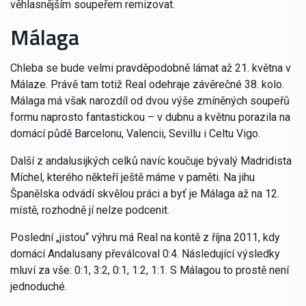
věhlasnějším soupeřem remizovat.
Málaga
Chleba se bude velmi pravděpodobně lámat až 21. května v
Málaze. Právě tam totiž Real odehraje závěrečné 38. kolo.
Málaga má však narozdíl od dvou výše zmíněných soupeřů
formu naprosto fantastickou – v dubnu a květnu porazila na
domácí půdě Barcelonu, Valencii, Sevillu i Celtu Vigo.
Další z andalusijkých celků navíc koučuje bývalý Madridista
Míchel, kterého někteří ještě máme v paměti. Na jihu
Španělska odvádí skvělou práci a byť je Málaga až na 12.
místě, rozhodně jí nelze podcenit.
Poslední „jistou“ výhru má Real na kontě z října 2011, kdy
domácí Andalusany převálcoval 0:4. Následující výsledky
mluví za vše: 0:1, 3:2, 0:1, 1:2, 1:1. S Málagou to prostě není
jednoduché.