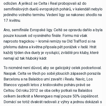
odložen. A jelikož se Celta i Real probojovali až do
semifinálových duelů evropských pohárů, v kalendáři nebylo
jediného volného termínu. Vedení ligy se nakonec shodlo na
17. květnu.
Ano, semifinále Evropské ligy. Celtě se opravdu dařilo a byla
pouze kousek od vysněného finále. Formu má však
naprosto tragickou – kromě remízy na Old Trafford si na
přelomu dubna a května připsala pět porážek v řadě. Hrát
každý týden dva duely je vysilující, zvláště pro kluby, které
nemají až tak hluboký kádr.
To nicméně není důvod, aby se galicijský celek podceňoval.
Naopak. Celta ve třech po sobě jdoucích zápasech porazila
Barcelonu a na Balaídos umí zavařit i Realu. Navíc, Los
Blancos vypadli letos z královského poháru právě se
Celtou. Od roku 2012 se oba celky potkali na Balaídos
celkem šestkrát a Merengues mají pouze 50% úspěšnost.
Domácí se totiž dvakrát radovali z výhry a jednou dokázali s