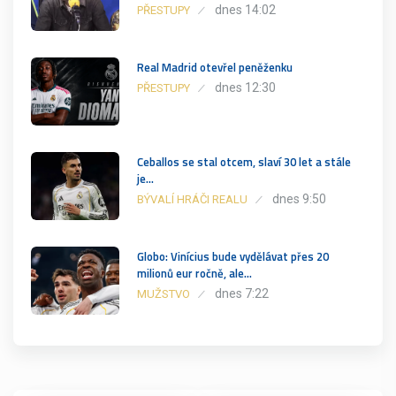
dnes 14:02
PŘESTUPY
Real Madrid otevřel peněženku
dnes 12:30
PŘESTUPY
Ceballos se stal otcem, slaví 30 let a stále
je…
dnes 9:50
BÝVALÍ HRÁČI REALU
Globo: Vinícius bude vydělávat přes 20
milionů eur ročně, ale…
dnes 7:22
MUŽSTVO