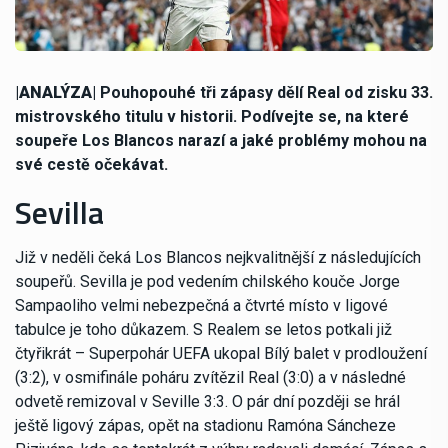
|ANALÝZA|
Pouhopouhé tři zápasy dělí Real od zisku 33.
mistrovského titulu v historii. Podívejte se, na které
soupeře Los Blancos narazí a jaké problémy mohou na
své cestě očekávat.
Sevilla
Již v neděli čeká Los Blancos nejkvalitnější z následujících
soupeřů. Sevilla je pod vedením chilského kouče Jorge
Sampaoliho velmi nebezpečná a čtvrté místo v ligové
tabulce je toho důkazem. S Realem se letos potkali již
čtyřikrát – Superpohár UEFA ukopal Bílý balet v prodloužení
(3:2), v osmifinále poháru zvítězil Real (3:0) a v následné
odvetě remizoval v Seville 3:3. O pár dní později se hrál
ještě ligový zápas, opět na stadionu Ramóna Sáncheze