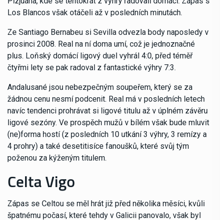
Pizjuána, kde se tentokrát z výhry radovali domácí. Zápas s
Los Blancos však otáčeli až v posledních minutách.
Ze Santiago Bernabeu si Sevilla odvezla body naposledy v
prosinci 2008. Real na ní doma umí, což je jednoznačné
plus. Loňský domácí ligový duel vyhrál 4:0, před téměř
čtyřmi lety se pak radoval z fantastické výhry 7:3.
Andalusané jsou nebezpečným soupeřem, který se za
žádnou cenu nesmí podcenit. Real má v posledních letech
navíc tendenci prohrávat si ligové titulu až v úplném závěru
ligové sezóny. Ve prospěch mužů v bílém však bude mluvit
(ne)forma hostí (z posledních 10 utkání 3 výhry, 3 remízy a
4 prohry) a také desetitisíce fanoušků, které svůj tým
poženou za kýženým titulem.
Celta Vigo
Zápas se Celtou se měl hrát již před několika měsíci, kvůli
špatnému počasí, které tehdy v Galicii panovalo, však byl