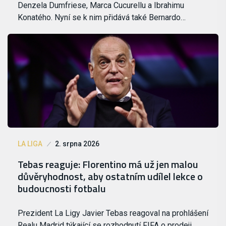
Denzela Dumfriese, Marca Cucurellu a Ibrahimu
Konatého. Nyní se k nim přidává také Bernardo…
LA LIGA
2. srpna 2026
Tebas reaguje: Florentino má už jen malou
důvěryhodnost, aby ostatním udílel lekce o
budoucnosti fotbalu
Prezident La Ligy Javier Tebas reagoval na prohlášení
Realu Madrid týkající se rozhodnutí FIFA o prodeji