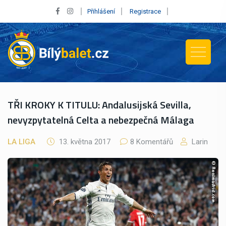
Přihlášení
Registrace
TŘI KROKY K TITULU: Andalusijská Sevilla,
nevyzpytatelná Celta a nebezpečná Málaga
LA LIGA
13. května 2017
8 Komentářů
Larin