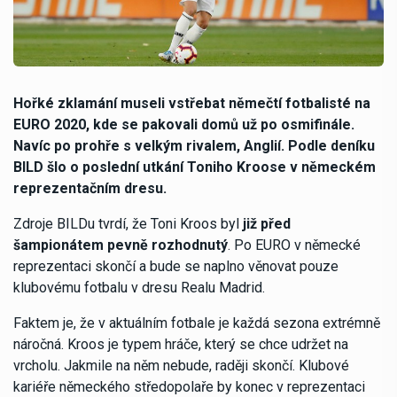
Hořké zklamání museli vstřebat němečtí fotbalisté na
EURO 2020, kde se pakovali domů už po osmifinále.
Navíc po prohře s velkým rivalem, Anglií. Podle deníku
BILD šlo o poslední utkání Toniho Kroose v německém
reprezentačním dresu.
Zdroje BILDu tvrdí, že Toni Kroos byl
již před
šampionátem pevně rozhodnutý
. Po EURO v německé
reprezentaci skončí a bude se naplno věnovat pouze
klubovému fotbalu v dresu Realu Madrid.
Faktem je, že v aktuálním fotbale je každá sezona extrémně
náročná. Kroos je typem hráče, který se chce udržet na
vrcholu. Jakmile na něm nebude, raději skončí. Klubové
kariéře německého středopolaře by konec v reprezentaci