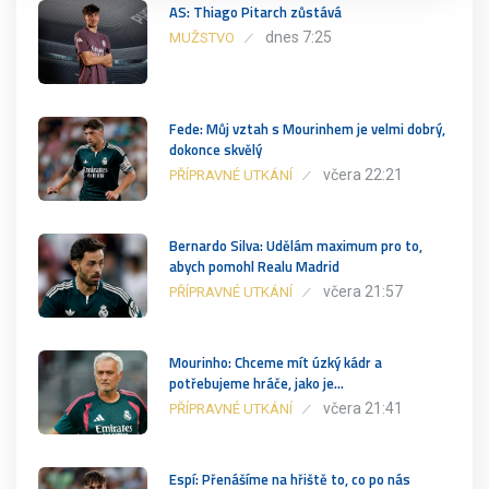
AS: Thiago Pitarch zůstává
dnes 7:25
MUŽSTVO
Fede: Můj vztah s Mourinhem je velmi dobrý,
dokonce skvělý
včera 22:21
PŘÍPRAVNÉ UTKÁNÍ
Bernardo Silva: Udělám maximum pro to,
abych pomohl Realu Madrid
včera 21:57
PŘÍPRAVNÉ UTKÁNÍ
Mourinho: Chceme mít úzký kádr a
potřebujeme hráče, jako je…
včera 21:41
PŘÍPRAVNÉ UTKÁNÍ
Espí: Přenášíme na hřiště to, co po nás