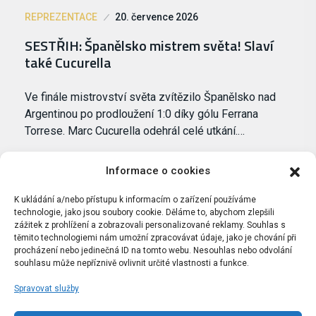
REPREZENTACE
20. července 2026
SESTŘIH: Španělsko mistrem světa! Slaví
také Cucurella
Ve finále mistrovství světa zvítězilo Španělsko nad
Argentinou po prodloužení 1:0 díky gólu Ferrana
Torrese. Marc Cucurella odehrál celé utkání.…
Informace o cookies
K ukládání a/nebo přístupu k informacím o zařízení používáme
technologie, jako jsou soubory cookie. Děláme to, abychom zlepšili
zážitek z prohlížení a zobrazovali personalizované reklamy. Souhlas s
těmito technologiemi nám umožní zpracovávat údaje, jako je chování při
procházení nebo jedinečná ID na tomto webu. Nesouhlas nebo odvolání
souhlasu může nepříznivě ovlivnit určité vlastnosti a funkce.
Spravovat služby
Portál Bílýbalet.cz byl založen pod názvem Real-