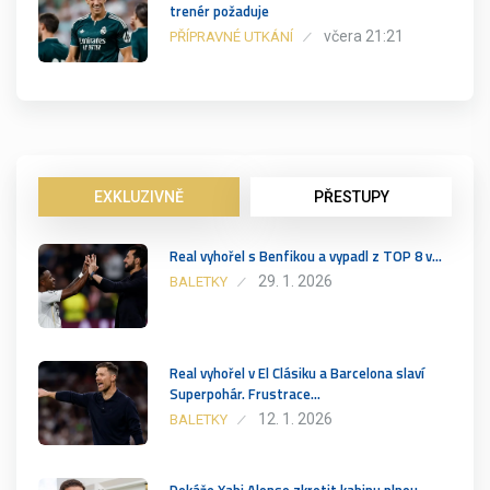
trenér požaduje
včera 21:21
PŘÍPRAVNÉ UTKÁNÍ
EXKLUZIVNĚ
PŘESTUPY
Real vyhořel s Benfikou a vypadl z TOP 8 v…
29. 1. 2026
BALETKY
Real vyhořel v El Clásiku a Barcelona slaví
Superpohár. Frustrace…
12. 1. 2026
BALETKY
Dokáže Xabi Alonso zkrotit kabinu plnou