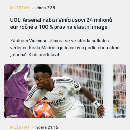
MUŽSTVO
dnes 7:38
UOL: Arsenal nabízí Viníciusovi 24 milionů
eur ročně a 100 % práv na vlastní image
Zástupci Viníciuse Júniora se ve středu setkali s
vedením Realu Madrid a jednání byla podle obou stran
„plodná“. Klub představil…
MUŽSTVO
včera 21:15