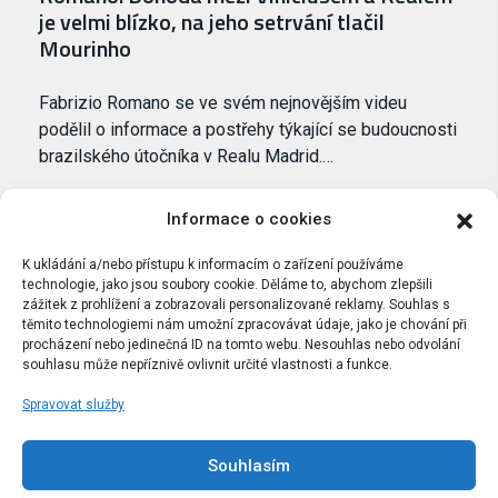
je velmi blízko, na jeho setrvání tlačil
Mourinho
Fabrizio Romano se ve svém nejnovějším videu
podělil o informace a postřehy týkající se budoucnosti
brazilského útočníka v Realu Madrid.…
Informace o cookies
K ukládání a/nebo přístupu k informacím o zařízení používáme
technologie, jako jsou soubory cookie. Děláme to, abychom zlepšili
zážitek z prohlížení a zobrazovali personalizované reklamy. Souhlas s
těmito technologiemi nám umožní zpracovávat údaje, jako je chování při
procházení nebo jedinečná ID na tomto webu. Nesouhlas nebo odvolání
souhlasu může nepříznivě ovlivnit určité vlastnosti a funkce.
Spravovat služby
Portál Bílýbalet.cz byl založen pod názvem Real-
Madrid.cz v roce 2007
Souhlasím
Kopírování obsahu je přísně zakázáno.