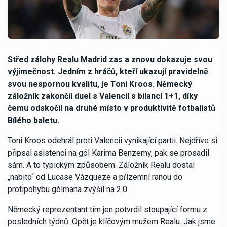
Střed zálohy Realu Madrid zas a znovu dokazuje svou
výjimečnost. Jedním z hráčů, kteří ukazují pravidelně
svou nespornou kvalitu, je Toni Kroos. Německý
záložník zakončil duel s Valencií s bilancí 1+1, díky
čemu odskočil na druhé místo v produktivitě fotbalistů
Bílého baletu.
Toni Kroos odehrál proti Valencii vynikající partii. Nejdříve si
připsal asistenci na gól Karima Benzemy, pak se prosadil
sám. A to typickým způsobem. Záložník Realu dostal
„nabito“ od Lucase Vázqueze a přízemní ranou do
protipohybu gólmana zvýšil na 2:0.
Německý reprezentant tím jen potvrdil stoupající formu z
posledních týdnů. Opět je klíčovým mužem Realu. Jak jsme