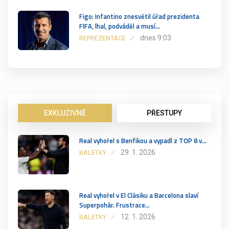
Figo: Infantino znesvětil úřad prezidenta
FIFA, lhal, podváděl a musí…
dnes 9:03
REPREZENTACE
EXKLUZIVNĚ
PŘESTUPY
Real vyhořel s Benfikou a vypadl z TOP 8 v…
29. 1. 2026
BALETKY
Real vyhořel v El Clásiku a Barcelona slaví
Superpohár. Frustrace…
12. 1. 2026
BALETKY