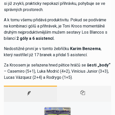
si již zvykli, prakticky nepokazí přihrávku, pohybuje se ve
správných prostorech.
A k tomu všemu přidává produktivitu. Pokud se podíváme
na kombinaci gólů a přihrávek, je Toni Kroos momentálně
druhým nejproduktivnějším mužem sestavy Los Blancos s
bilancí
2 góly a 6 asistencí.
Nedostižně první je v tomto žebříčku
Karim Benzema
,
který nastřílel již 17 branek a přidal 5 asistencí.
Za Kroosem je seřazena hned pětice hráčů se
šesti „body“
– Casemiro (5+1), Luka Modrić (4+2), Vinícius Junior (3+3),
Lucas Vázquez (2+4) a Rodrygo (1+5).