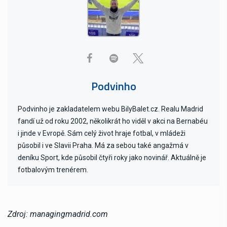
Podvinho
Podvinho je zakladatelem webu BilyBalet.cz. Realu Madrid
fandí už od roku 2002, několikrát ho viděl v akci na Bernabéu
i jinde v Evropě. Sám celý život hraje fotbal, v mládeži
působil i ve Slavii Praha. Má za sebou také angažmá v
deníku Sport, kde působil čtyři roky jako novinář. Aktuálně je
fotbalovým trenérem.
Zdroj: managingmadrid.com