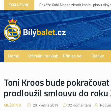
Dokáže Xabi Alonso zkrotit kabinu plnou silných eg?
EXKLUZIVNĚ
Domů
Oficiální fanklub – Přihlas se!
Články
Toni Kroos bude pokračovat
prodloužil smlouvu do roku
MUŽSTVO
20. května 2019
32 Komentářů
Podvi