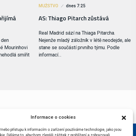
MUŽSTVO
dnes 7:25
přijímá
AS: Thiago Pitarch zůstává
Real Madrid sází na Thiaga Pitarcha.
ý den
Nejenže mladý záložník v létě neodejde, ale
sé Mourinhovi
stane se součástí prvního týmu. Podle
 nehodlá smířit
informací…
Informace o cookies
/nebo přístupu k informacím o zařízení používáme technologie, jako jsou
ie. Děláme to, abychom zlepšili zážitek z prohlížení a zobrazovali