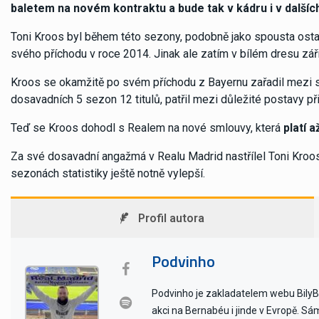
baletem na novém kontraktu a bude tak v kádru i v další
Toni Kroos byl během této sezony, podobně jako spousta ostatní
svého příchodu v roce 2014. Jinak ale zatím v bílém dresu záři
Kroos se okamžitě po svém příchodu z Bayernu zařadil mezi st
dosavadních 5 sezon 12 titulů, patřil mezi důležité postavy při
Teď se Kroos dohodl s Realem na nové smlouvy, která
platí
a
Za své dosavadní angažmá v Realu Madrid nastřílel Toni Kroos 1
sezonách statistiky ještě notně vylepší.
Profil autora
Podvinho
Podvinho je zakladatelem webu BilyBal
akci na Bernabéu i jinde v Evropě. Sám 