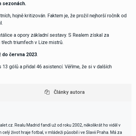
ch sezonách.
ch, hojně kritizován. Faktem je, že prožil nejhorší ročník od
l.
álice a opory základní sestavy. S Realem získal za
 třech triumfech v Lize mistrů.
ž do června 2023
.
3 gólů a přidal 46 asistencí. Věříme, že si v dalších
Články autora
et.cz. Realu Madrid fandí už od roku 2002, několikrát ho viděl v
celý život hraje fotbal, v mládeži působil i ve Slavii Praha. Má za