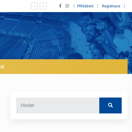
Vypískaný Vinícius! Blíží se jeho odchod z Realu a pustí se klub na t
Přihlášení
Registrace
ál