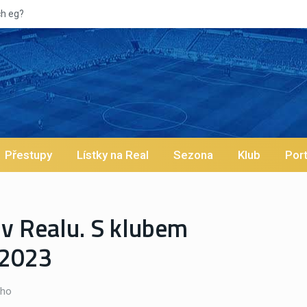
Přestupy
Lístky na Real
Sezona
Klub
Port
 v Realu. S klubem
 2023
nho