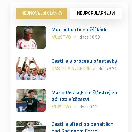
NEJNOVĚJŠÍ ČLÁNKY
NEJPOPULÁRNĚJŠÍ
Mourinho chce užší kádr
MUŽSTVO
dnes 10:59
Castilla v procesu přestavby
CASTILLA A JUNIOŘI
dnes 9:24
Mario Rivas: Jsem šťastný za
gól i za vítězství
MUŽSTVO
dnes 9:13
Castilla vítězí po penaltách
nad Racingem Ferrol