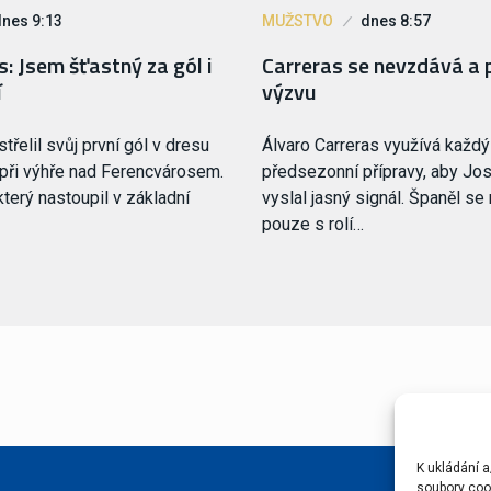
dnes 9:13
MUŽSTVO
dnes 8:57
: Jsem šťastný za gól i
Carreras se nevzdává a 
í
výzvu
třelil svůj první gól v dresu
Álvaro Carreras využívá každ
při výhře nad Ferencvárosem.
předsezonní přípravy, aby Jo
terý nastoupil v základní
vyslal jasný signál. Španěl se
pouze s rolí…
K ukládání a
soubory cook