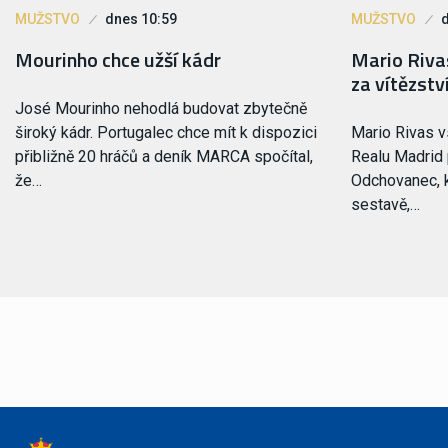
MUŽSTVO
dnes 10:59
MUŽSTVO
Mourinho chce užší kádr
Mario Rivas
za vítězstv
José Mourinho nehodlá budovat zbytečně
široký kádr. Portugalec chce mít k dispozici
Mario Rivas vs
přibližně 20 hráčů a deník MARCA spočítal,
Realu Madrid 
že…
Odchovanec, k
sestavě,…