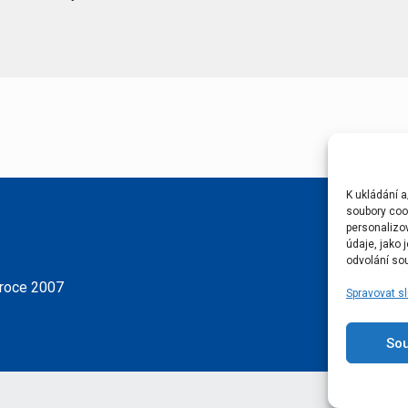
K ukládání a
soubory cook
personalizo
údaje, jako
odvolání sou
 roce 2007
Spravovat s
So