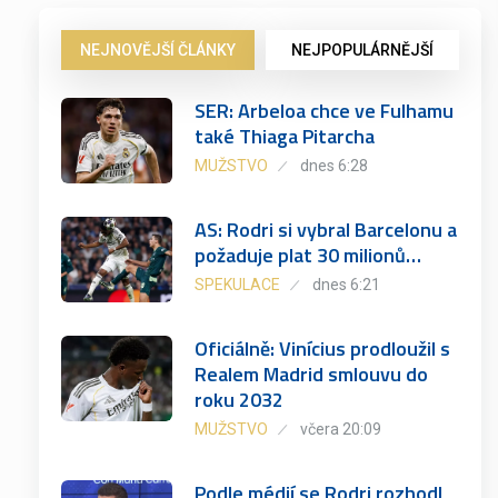
NEJNOVĚJŠÍ ČLÁNKY
NEJPOPULÁRNĚJŠÍ
SER: Arbeloa chce ve Fulhamu
také Thiaga Pitarcha
MUŽSTVO
dnes 6:28
AS: Rodri si vybral Barcelonu a
požaduje plat 30 milionů…
SPEKULACE
dnes 6:21
Oficiálně: Vinícius prodloužil s
Realem Madrid smlouvu do
roku 2032
MUŽSTVO
včera 20:09
Podle médií se Rodri rozhodl