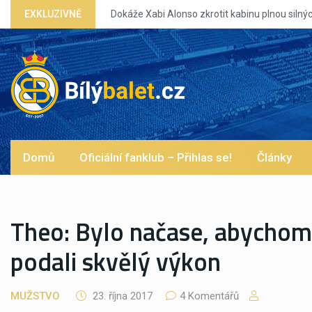
Dokáže Xabi Alonso zkrotit kabinu plnou silných eg?
EXKLUZIVNĚ
Domů
Oficiální fanklub – Přihlas se!
Články
Theo: Bylo načase, abychom
podali skvělý výkon
MUŽSTVO
23. října 2017
4 Komentářů