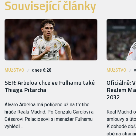
Související články
MUŽSTVO
dnes 6:28
MUŽSTVO
v
SER: Arbeloa chce ve Fulhamu také
Oficiálně: V
Thiaga Pitarcha
Realem Mad
2032
Álvaro Arbeloa má políčeno už na třetího
hráče Realu Madrid. Po Gonzalu Garcíovi a
Real Madrid of
Césarovi Palaciosovi si manažer Fulhamu
smlouvy s út
vyhlédl…
K dohodě došl
oběma stranam