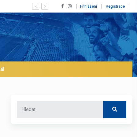
Vypískaný Vinícius! Blíží se jeho odchod z Realu a pustí se klub na tr
Přihlášení
Registrace
ál