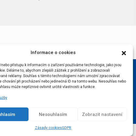
Informace o cookies
/nebo přístupu k informacím o zařízení používáme technologie, jako jsou
ie. Děláme to, abychom zlepšili zážitek z prohlížení a zobrazovali
vané reklamy. Souhlas s těmito technologiemi nám umožní zpracovávat
 je chování při procházení nebo jedinečná ID na tomto webu. Nesouhlas nebo
hlasu může nepříznivě ovlivnit určité vlastnosti a funkce.
lužby
uhlasím
Nesouhlasím
Zobrazit nastavení
Zásady cookies
GDPR
Podcast
Real v srdci
Lístky na Real
Kontakty
GDPR