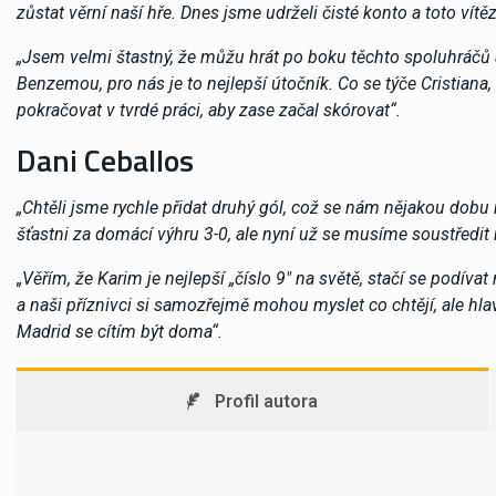
zůstat věrní naší hře. Dnes jsme udrželi čisté konto a toto ví
„Jsem velmi štastný, že můžu hrát po boku těchto spoluhráčů 
Benzemou, pro nás je to nejlepší útočník. Co se týče Cristiana
pokračovat v tvrdé práci, aby zase začal skórovat“.
Dani Ceballos
„Chtěli jsme rychle přidat druhý gól, což se nám nějakou dob
šťastni za domácí výhru 3-0, ale nyní už se musíme soustředit
„Věřím, že Karim je nejlepší „číslo 9″ na světě, stačí se podív
a naši příznivci si samozřejmě mohou myslet co chtějí, ale hlav
Madrid se cítím být doma“.
Profil autora