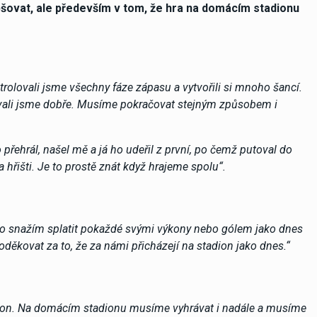
šovat, ale především v tom, že hra na domácím stadionu
rolovali jsme všechny fáze zápasu a vytvořili si mnoho šancí.
govali jsme dobře. Musíme pokračovat stejným způsobem i
 přehrál, našel mě a já ho udeřil z první, po čemž putoval do
hřišti. Je to prostě znát když hrajeme spolu“.
im to snažím splatit pokaždé svými výkony nebo gólem jako dnes
ěkovat za to, že za námi přicházejí na stadion jako dnes.“
ýkon. Na domácím stadionu musíme vyhrávat i nadále a musíme