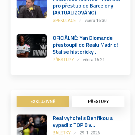
pro přestup do Barcelony
(AKTUALIZOVÁNO)
SPEKULACE
včera 16:30
OFICIÁLNĚ: Yan Diomande
přestoupil do Realu Madrid!
Stal se historicky…
PŘESTUPY
včera 16:21
EXKLUZIVNĚ
PŘESTUPY
Real vyhořel s Benfikou a
vypadl z TOP 8 v…
BALETKY
29. 1. 2026