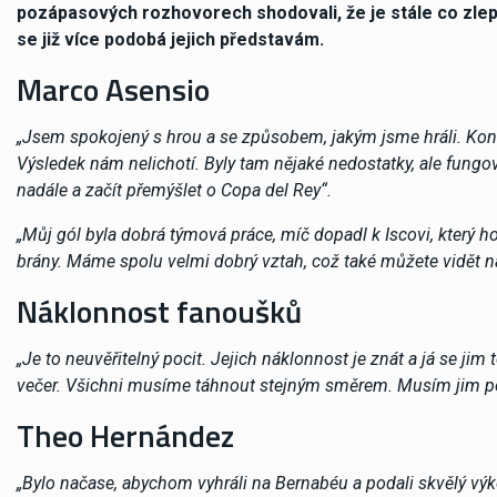
pozápasových rozhovorech shodovali, že je stále co zlep
se již více podobá jejich představám.
Marco Asensio
„Jsem spokojený s hrou a se způsobem, jakým jsme hráli. Kont
Výsledek nám nelichotí. Byly tam nějaké nedostatky, ale fun
nadále a začít přemýšlet o Copa del Rey“.
„Můj gól byla dobrá týmová práce, míč dopadl k Iscovi, který ho
brány. Máme spolu velmi dobrý vztah, což také můžete vidět na 
Náklonnost fanoušků
„Je to neuvěřitelný pocit. Jejich náklonnost je znát a já se j
večer. Všichni musíme táhnout stejným směrem. Musím jim pod
Theo Hernández
„Bylo načase, abychom vyhráli na Bernabéu a podali skvělý v