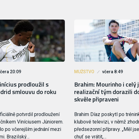
čera 20:09
MUŽSTVO
včera 8:49
inícius prodloužil s
Brahim: Mourinho i celý 
rid smlouvu do roku
realizační tým dorazili 
skvěle připraveni
iciálně potvrdil prodloužení
Brahim Díaz poskytl po trénin
očníkem Viníciusem Júniorem.
klubové televizi, v němž zhod
o po včerejším jednání mezi
předsezonní přípravy. „Měl js
i. Brazilský…
chuť se vrátit,…