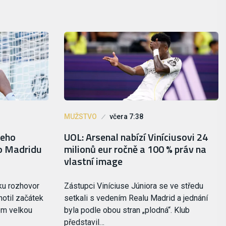
MUŽSTVO
včera 7:38
jeho
UOL: Arsenal nabízí Viníciusovi 24
do Madridu
milionů eur ročně a 100 % práv na
vlastní image
ku rozhovor
Zástupci Viníciuse Júniora se ve středu
notil začátek
setkali s vedením Realu Madrid a jednání
em velkou
byla podle obou stran „plodná“. Klub
představil…