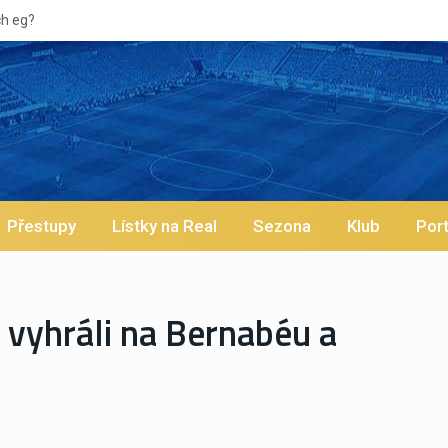
Přestupy
Lístky na Real
Sezona
Klub
Port
 vyhráli na Bernabéu a