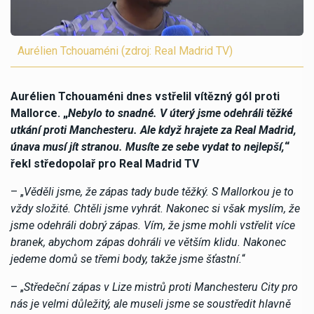
Aurélien Tchouaméni (zdroj: Real Madrid TV)
Aurélien Tchouaméni dnes vstřelil vítězný gól proti
Mallorce. „
Nebylo to snadné. V úterý jsme odehráli těžké
utkání proti Manchesteru. Ale když hrajete za Real Madrid,
únava musí jít stranou. Musíte ze sebe vydat to nejlepší,
“
řekl středopolař pro Real Madrid TV
– „
Věděli jsme, že zápas tady bude těžký. S Mallorkou je to
vždy složité. Chtěli jsme vyhrát. Nakonec si však myslím, že
jsme odehráli dobrý zápas. Vím, že jsme mohli vstřelit více
branek, abychom zápas dohráli ve větším klidu. Nakonec
jedeme domů se třemi body, takže jsme šťastní.
“
– „
Středeční zápas v Lize mistrů proti Manchesteru City pro
nás je velmi důležitý, ale museli jsme se soustředit hlavně