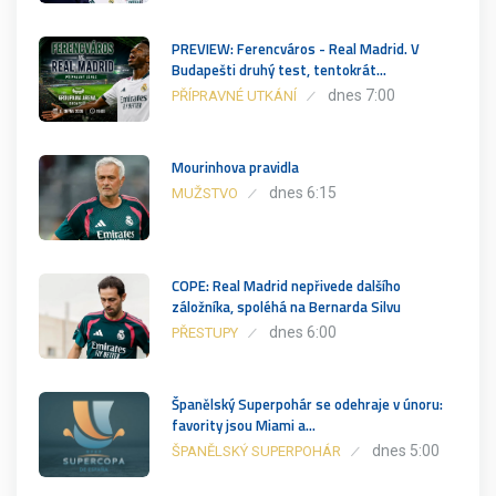
PREVIEW: Ferencváros - Real Madrid. V
Budapešti druhý test, tentokrát…
dnes 7:00
PŘÍPRAVNÉ UTKÁNÍ
Mourinhova pravidla
dnes 6:15
MUŽSTVO
COPE: Real Madrid nepřivede dalšího
záložníka, spoléhá na Bernarda Silvu
dnes 6:00
PŘESTUPY
Španělský Superpohár se odehraje v únoru:
favority jsou Miami a…
dnes 5:00
ŠPANĚLSKÝ SUPERPOHÁR