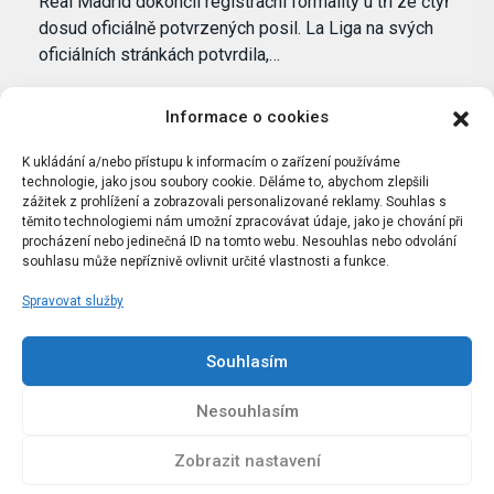
Real Madrid dokončil registrační formality u tří ze čtyř
dosud oficiálně potvrzených posil. La Liga na svých
oficiálních stránkách potvrdila,…
Informace o cookies
K ukládání a/nebo přístupu k informacím o zařízení používáme
technologie, jako jsou soubory cookie. Děláme to, abychom zlepšili
zážitek z prohlížení a zobrazovali personalizované reklamy. Souhlas s
těmito technologiemi nám umožní zpracovávat údaje, jako je chování při
procházení nebo jedinečná ID na tomto webu. Nesouhlas nebo odvolání
souhlasu může nepříznivě ovlivnit určité vlastnosti a funkce.
Spravovat služby
Portál Bílýbalet.cz byl založen pod názvem Real-
Madrid.cz v roce 2007
Souhlasím
Kopírování obsahu je přísně zakázáno.
Nesouhlasím
Zobrazit nastavení