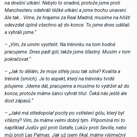
na dnešní utkání. Nebylo to snadné, protože jsme proti
Manchesteru odehráli těžké utkání a jsme trochu unavení.
Ale tak… Víme, že hrajeme za Real Madrid, musíme na hřišti
odevzdat úplně všechno až do konce. To jsme dnes udělali
a vyhráli jsme.
“
– „
Vím, že umím vystřelit. Na tréninku na tom hodně
pracujeme. Dnes padl gól, takže jsme šťastný. Musím v tom
pokračovat.
“
– „
Jak to dělám, že moje střely jsou tak silné? Kvalita a
trénink (smích). Je to aspekt, který na tréninku tvrdě
pilujeme. Jdeme dál, pracujeme a musíme to vydržet až do
konce, protože máme šanci vyhrát titul. Čeká nás ještě ale
dost zápasů.
“
– „
Jaké má středopolař pocity po vstřelení gólu, který byl
vítězný? Vím, že máme velmi dobrý tým. Připomíná mi to
například Judův gól proti Getafe, Lukův proti Seville, nebo
můj proti Las Palmas. Jak už jsem říkal, máme výjimečný