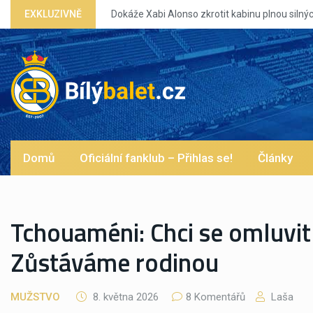
 Xabi Alonso zkrotit kabinu plnou silných eg?
EXKLUZIVNĚ
Domů
Oficiální fanklub – Přihlas se!
Články
Tchouaméni: Chci se omluvit
Zůstáváme rodinou
MUŽSTVO
8. května 2026
8 Komentářů
Laša