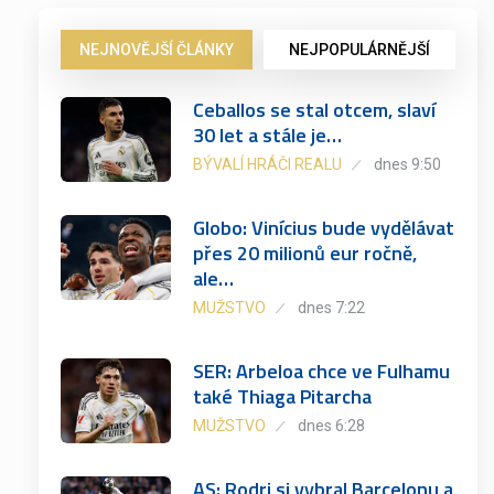
NEJNOVĚJŠÍ ČLÁNKY
NEJPOPULÁRNĚJŠÍ
Ceballos se stal otcem, slaví
30 let a stále je…
BÝVALÍ HRÁČI REALU
dnes 9:50
Globo: Vinícius bude vydělávat
přes 20 milionů eur ročně,
ale…
MUŽSTVO
dnes 7:22
SER: Arbeloa chce ve Fulhamu
také Thiaga Pitarcha
MUŽSTVO
dnes 6:28
AS: Rodri si vybral Barcelonu a