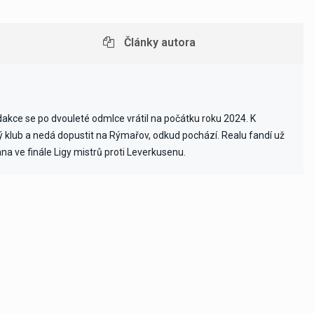
Články autora
edakce se po dvouleté odmlce vrátil na počátku roku 2024. K
vý klub a nedá dopustit na Rýmařov, odkud pochází. Realu fandí už
ana ve finále Ligy mistrů proti Leverkusenu.