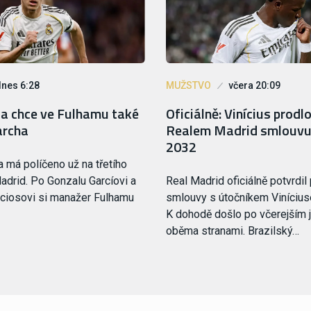
dnes 6:28
MUŽSTVO
včera 20:09
oa chce ve Fulhamu také
Oficiálně: Vinícius prodlo
archa
Realem Madrid smlouvu
2032
a má políčeno už na třetího
adrid. Po Gonzalu Garcíovi a
Real Madrid oficiálně potvrdil
ciosovi si manažer Fulhamu
smlouvy s útočníkem Viníciu
K dohodě došlo po včerejším 
oběma stranami. Brazilský…