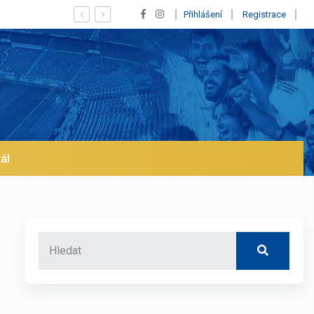
aný Vinícius! Blíží se jeho odchod z Realu a pustí se klub na trh už v le
Přihlášení
Registrace
ál