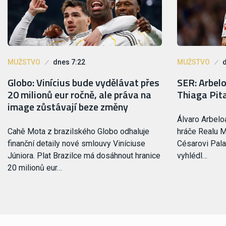
MUŽSTVO
dnes 7:22
MUŽSTVO
Globo: Vinícius bude vydělávat přes
SER: Arbel
20 milionů eur ročně, ale práva na
Thiaga Pit
image zůstávají beze změny
Álvaro Arbelo
Cahê Mota z brazilského Globo odhaluje
hráče Realu M
finanční detaily nové smlouvy Viníciuse
Césarovi Pala
Júniora. Plat Brazilce má dosáhnout hranice
vyhlédl…
20 milionů eur…