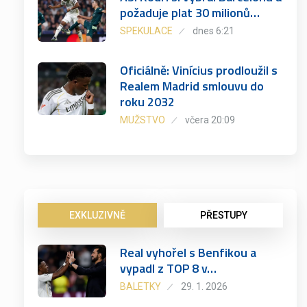
požaduje plat 30 milionů…
SPEKULACE
dnes 6:21
Oficiálně: Vinícius prodloužil s
Realem Madrid smlouvu do
roku 2032
MUŽSTVO
včera 20:09
EXKLUZIVNĚ
PŘESTUPY
Real vyhořel s Benfikou a
vypadl z TOP 8 v…
BALETKY
29. 1. 2026