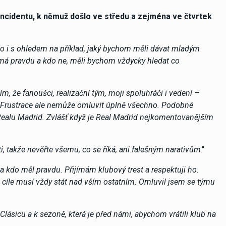
ncidentu, k němuž došlo ve středu a zejména ve čtvrtek
m to i s ohledem na příklad, jaký bychom měli dávat mladým
o má pravdu a kdo ne, měli bychom vždycky hledat co
, že fanoušci, realizační tým, moji spoluhráči i vedení –
a. Frustrace ale nemůže omluvit úplně všechno. Podobné
 Realu Madrid. Zvlášť když je Real Madrid nejkomentovanějším
ti, takže nevěřte všemu, co se říká, ani falešným narativům
.“
l a kdo měl pravdu. Přijímám klubový trest a respektuji ho.
cíle musí vždy stát nad vším ostatním. Omluvil jsem se týmu
Clásicu a k sezoně, která je před námi, abychom vrátili klub na