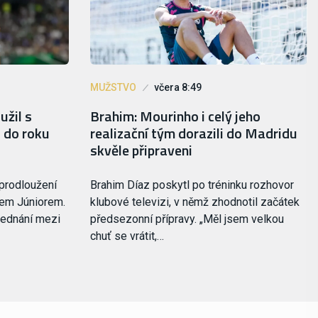
MUŽSTVO
včera 8:49
užil s
Brahim: Mourinho i celý jeho
 do roku
realizační tým dorazili do Madridu
skvěle připraveni
 prodloužení
Brahim Díaz poskytl po tréninku rozhovor
sem Júniorem.
klubové televizi, v němž zhodnotil začátek
jednání mezi
předsezonní přípravy. „Měl jsem velkou
chuť se vrátit,…