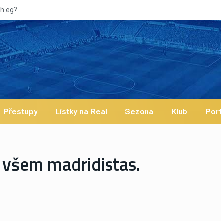
Vypísk
Přestupy
Lístky na Real
Sezona
Klub
Port
 všem madridistas.