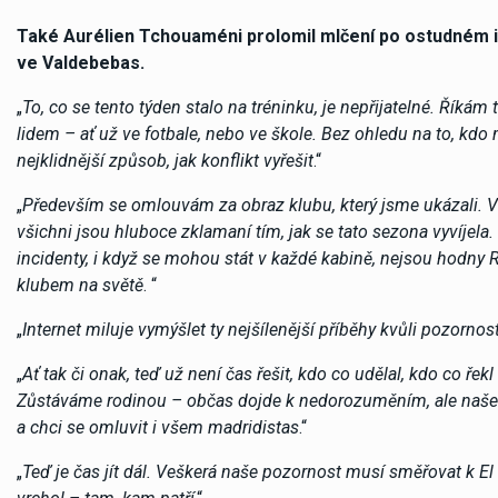
Také Aurélien Tchouaméni prolomil mlčení po ostudném i
ve Valdebebas.
„
To, co se tento týden stalo na tréninku, je nepřijatelné. Říká
lidem – ať už ve fotbale, nebo ve škole. Bez ohledu na to, kd
nejklidnější způsob, jak konflikt vyřešit
.“
„
Především se omlouvám za obraz klubu, který jsme ukázali. Vím
všichni jsou hluboce zklamaní tím, jak se tato sezona vyvíjel
incidenty, i když se mohou stát v každé kabině, nejsou hodny
klubem na světě
. “
„
Internet miluje vymýšlet ty nejšílenější příběhy kvůli pozornos
„
Ať tak či onak, teď už není čas řešit, kdo co udělal, kdo co řek
Zůstáváme rodinou – občas dojde k nedorozuměním, ale naše 
a chci se omluvit i všem madridistas
.“
„
Teď je čas jít dál. Veškerá naše pozornost musí směřovat k El 