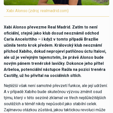
Xabi Alonso (zdroj: realmadrid.com)
Xabi Alonso převezme Real Madrid. Zatím to není
oficiální, stejně jako klub dosud neoznámil odchod
Carla Ancelottiho – i když v tomto případě Brazílie
učinila tento krok předem. Královský klub neoznámí
příchod Xabiho, dokud neprojeví patřičnou úctu Italovi,
ale už je veřejným tajemstvím, že právě Alonso bude
novým pánem trenérské lavičky. Dokonce jeho přítel
Arbeloa, potenciální nástupce Raúla na pozici trenéra
Castilly, už ho přivítal na sociálních sítích.
Nejtěžší však není samotné převzetí funkce, ale její udržení.
A v případě Xabiho bude skutečnou výzvou změnit osud
týmu, který v této sezóně zklamal ve třech nejdůležitějších
soutěžích a téměř nikdy nepůsobil jako stabilní celek.
Zajímavou otázkou zůstává, jakou taktickou revoluci může