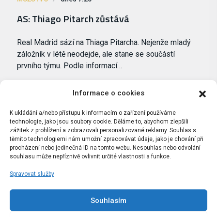
AS: Thiago Pitarch zůstává
Real Madrid sází na Thiaga Pitarcha. Nejenže mladý
záložník v létě neodejde, ale stane se součástí
prvního týmu. Podle informací…
Informace o cookies
K ukládání a/nebo přístupu k informacím o zařízení používáme
technologie, jako jsou soubory cookie. Děláme to, abychom zlepšili
zážitek z prohlížení a zobrazovali personalizované reklamy. Souhlas s
těmito technologiemi nám umožní zpracovávat údaje, jako je chování při
procházení nebo jedinečná ID na tomto webu. Nesouhlas nebo odvolání
souhlasu může nepříznivě ovlivnit určité vlastnosti a funkce.
Spravovat služby
Portál Bílýbalet.cz byl založen pod názvem Real-
Madrid.cz v roce 2007
Souhlasím
Kopírování obsahu je přísně zakázáno.