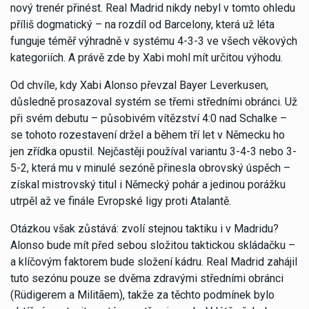
nový trenér přinést. Real Madrid nikdy nebyl v tomto ohledu
příliš dogmatický – na rozdíl od Barcelony, která už léta
funguje téměř výhradně v systému 4-3-3 ve všech věkových
kategoriích. A právě zde by Xabi mohl mít určitou výhodu.
Od chvíle, kdy Xabi Alonso převzal Bayer Leverkusen,
důsledně prosazoval systém se třemi středními obránci. Už
při svém debutu – působivém vítězství 4:0 nad Schalke –
se tohoto rozestavení držel a během tří let v Německu ho
jen zřídka opustil. Nejčastěji používal variantu 3-4-3 nebo 3-
5-2, která mu v minulé sezóně přinesla obrovský úspěch –
získal mistrovský titul i Německý pohár a jedinou porážku
utrpěl až ve finále Evropské ligy proti Atalantě.
Otázkou však zůstává: zvolí stejnou taktiku i v Madridu?
Alonso bude mít před sebou složitou taktickou skládačku –
a klíčovým faktorem bude složení kádru. Real Madrid zahájil
tuto sezónu pouze se dvěma zdravými středními obránci
(Rüdigerem a Militãem), takže za těchto podmínek bylo