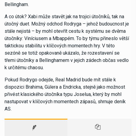
Bellingham.
A co útok? Xabi může stavět jak na trojici útočníků, tak na
útočný duet. Možný odchod Rodryga – jehož budoucnost je
stále nejistá – by mohl otevřít cestu k systému se dvěma
útočníky: Viníciusem a Mbappém. To by týmu přineslo větší
taktickou stabilitu v klíčových momentech hry. V této
sezóně se totiž opakovaně ukázalo, že rozestavení se
třemi útočníky a Bellinghamem v jejich zádech občas vedlo
k určitému chaosu.
Pokud Rodrygo odejde, Real Madrid bude mít stále k
dispozici Brahima, Gülera a Endricka, stejně jako možnost
přivést klasického útočníka typu Joselua, který by mohl
nastupovat v klíčových momentech zápasů, shrnuje deník
AS.