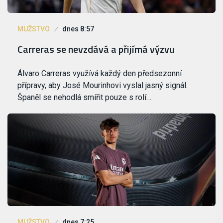
MUŽSTVO
dnes 8:57
Carreras se nevzdává a přijímá výzvu
Álvaro Carreras využívá každý den předsezonní
přípravy, aby José Mourinhovi vyslal jasný signál.
Španěl se nehodlá smířit pouze s rolí…
MUŽSTVO
dnes 7:25