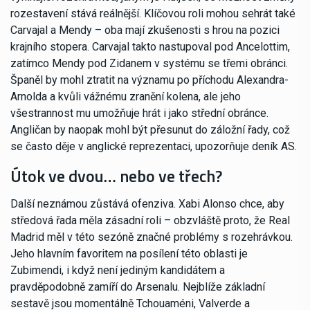
rozestavení stává reálnější. Klíčovou roli mohou sehrát také
Carvajal a Mendy – oba mají zkušenosti s hrou na pozici
krajního stopera. Carvajal takto nastupoval pod Ancelottim,
zatímco Mendy pod Zidanem v systému se třemi obránci.
Španěl by mohl ztratit na významu po příchodu Alexandra-
Arnolda a kvůli vážnému zranění kolena, ale jeho
všestrannost mu umožňuje hrát i jako střední obránce.
Angličan by naopak mohl být přesunut do záložní řady, což
se často děje v anglické reprezentaci, upozorňuje deník AS.
Útok ve dvou… nebo ve třech?
Další neznámou zůstává ofenziva. Xabi Alonso chce, aby
středová řada měla zásadní roli – obzvláště proto, že Real
Madrid měl v této sezóně značné problémy s rozehrávkou.
Jeho hlavním favoritem na posílení této oblasti je
Zubimendi, i když není jediným kandidátem a
pravděpodobně zamíří do Arsenalu. Nejblíže základní
sestavě jsou momentálně Tchouaméni, Valverde a