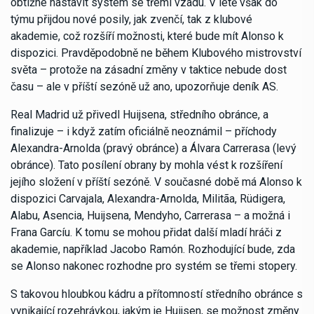
obtížné nastavit systém se třemi vzadu. V létě však do
týmu přijdou nové posily, jak zvenčí, tak z klubové
akademie, což rozšíří možnosti, které bude mít Alonso k
dispozici. Pravděpodobně ne během Klubového mistrovství
světa – protože na zásadní změny v taktice nebude dost
času – ale v příští sezóně už ano, upozorňuje deník AS.
Real Madrid už přivedl Huijsena, středního obránce, a
finalizuje – i když zatím oficiálně neoznámil – příchody
Alexandra-Arnolda (pravý obránce) a Álvara Carrerasa (levý
obránce). Tato posílení obrany by mohla vést k rozšíření
jejího složení v příští sezóně. V současné době má Alonso k
dispozici Carvajala, Alexandra-Arnolda, Militãa, Rüdigera,
Alabu, Asencia, Huijsena, Mendyho, Carrerasa – a možná i
Frana Garcíu. K tomu se mohou přidat další mladí hráči z
akademie, například Jacobo Ramón. Rozhodující bude, zda
se Alonso nakonec rozhodne pro systém se třemi stopery.
S takovou hloubkou kádru a přítomností středního obránce s
vynikající rozehrávkou, jakým je Huijsen, se možnost změny