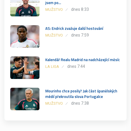
jsem po…
dnes 8:33
MUŽSTVO
AS: Endrick zvažuje další hostování
dnes 7:59
MUŽSTVO
Kalendář Realu Madrid na nadcházející měsíc
dnes 7:44
LA LIGA
Mourinho chce posily? Jak část španělských
médií překroutila slova Portugalce
dnes 7:38
MUŽSTVO