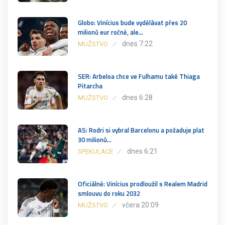
Globo: Vinícius bude vydělávat přes 20
milionů eur ročně, ale…
dnes 7:22
MUŽSTVO
SER: Arbeloa chce ve Fulhamu také Thiaga
Pitarcha
dnes 6:28
MUŽSTVO
AS: Rodri si vybral Barcelonu a požaduje plat
30 milionů…
dnes 6:21
SPEKULACE
Oficiálně: Vinícius prodloužil s Realem Madrid
smlouvu do roku 2032
včera 20:09
MUŽSTVO