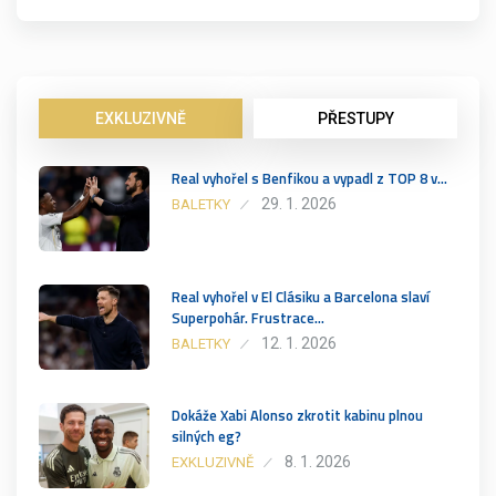
EXKLUZIVNĚ
PŘESTUPY
Real vyhořel s Benfikou a vypadl z TOP 8 v…
29. 1. 2026
BALETKY
Real vyhořel v El Clásiku a Barcelona slaví
Superpohár. Frustrace…
12. 1. 2026
BALETKY
Dokáže Xabi Alonso zkrotit kabinu plnou
silných eg?
8. 1. 2026
EXKLUZIVNĚ