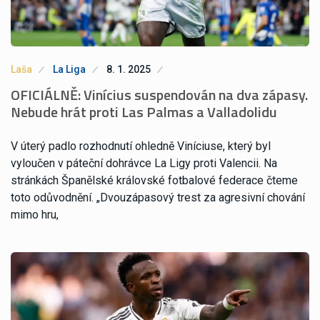
Laša
La Liga
8. 1. 2025
OFICIÁLNĚ: Vinícius suspendován na dva zápasy.
Nebude hrát proti Las Palmas a Valladolidu
V úterý padlo rozhodnutí ohledně Viníciuse, který byl
vyloučen v páteční dohrávce La Ligy proti Valencii. Na
stránkách Španělské královské fotbalové federace čteme
toto odůvodnění. „Dvouzápasový trest za agresivní chování
mimo hru,