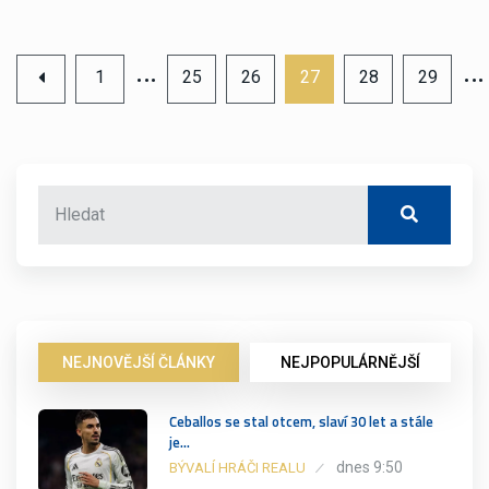
…
…
1
25
26
27
28
29
NEJNOVĚJŠÍ ČLÁNKY
NEJPOPULÁRNĚJŠÍ
Ceballos se stal otcem, slaví 30 let a stále
je…
dnes 9:50
BÝVALÍ HRÁČI REALU