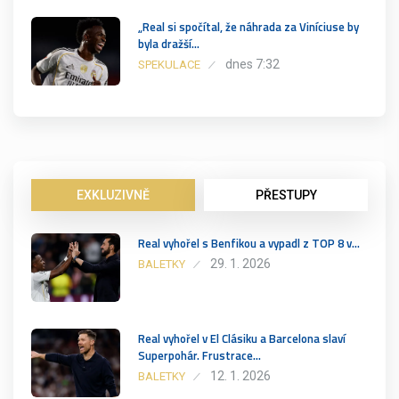
„Real si spočítal, že náhrada za Viníciuse by
byla dražší…
dnes 7:32
SPEKULACE
EXKLUZIVNĚ
PŘESTUPY
Real vyhořel s Benfikou a vypadl z TOP 8 v…
29. 1. 2026
BALETKY
Real vyhořel v El Clásiku a Barcelona slaví
Superpohár. Frustrace…
12. 1. 2026
BALETKY