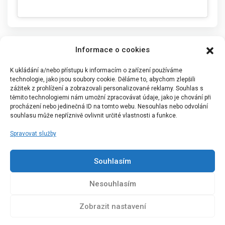
Informace o cookies
K ukládání a/nebo přístupu k informacím o zařízení používáme
technologie, jako jsou soubory cookie. Děláme to, abychom zlepšili
zážitek z prohlížení a zobrazovali personalizované reklamy. Souhlas s
těmito technologiemi nám umožní zpracovávat údaje, jako je chování při
procházení nebo jedinečná ID na tomto webu. Nesouhlas nebo odvolání
souhlasu může nepříznivě ovlivnit určité vlastnosti a funkce.
Spravovat služby
Portál Bílýbalet.cz byl založen pod názvem Real-
Madrid.cz v roce 2007
Souhlasím
Kopírování obsahu je přísně zakázáno.
Nesouhlasím
Zobrazit nastavení