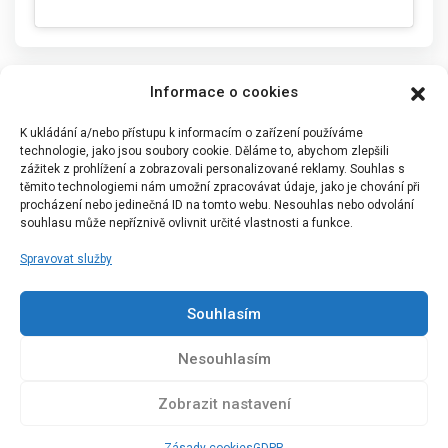
Informace o cookies
K ukládání a/nebo přístupu k informacím o zařízení používáme
technologie, jako jsou soubory cookie. Děláme to, abychom zlepšili
zážitek z prohlížení a zobrazovali personalizované reklamy. Souhlas s
těmito technologiemi nám umožní zpracovávat údaje, jako je chování při
procházení nebo jedinečná ID na tomto webu. Nesouhlas nebo odvolání
souhlasu může nepříznivě ovlivnit určité vlastnosti a funkce.
Spravovat služby
Portál Bílýbalet.cz byl založen pod názvem Real-
Madrid.cz v roce 2007
Souhlasím
Kopírování obsahu je přísně zakázáno.
Nesouhlasím
Zobrazit nastavení