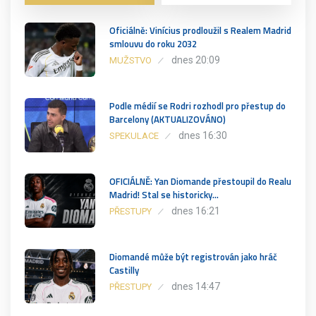
Oficiálně: Vinícius prodloužil s Realem Madrid
smlouvu do roku 2032
dnes 20:09
MUŽSTVO
Podle médií se Rodri rozhodl pro přestup do
Barcelony (AKTUALIZOVÁNO)
dnes 16:30
SPEKULACE
OFICIÁLNĚ: Yan Diomande přestoupil do Realu
Madrid! Stal se historicky…
dnes 16:21
PŘESTUPY
Diomandé může být registrován jako hráč
Castilly
dnes 14:47
PŘESTUPY