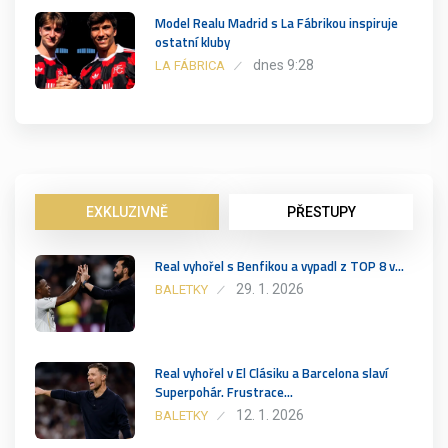
Model Realu Madrid s La Fábrikou inspiruje
ostatní kluby
dnes 9:28
LA FÁBRICA
EXKLUZIVNĚ
PŘESTUPY
Real vyhořel s Benfikou a vypadl z TOP 8 v…
29. 1. 2026
BALETKY
Real vyhořel v El Clásiku a Barcelona slaví
Superpohár. Frustrace…
12. 1. 2026
BALETKY