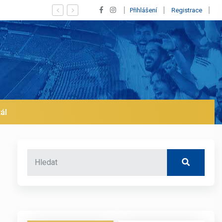
ius! Blíží se jeho odchod z Realu a pustí se klub na trh už v lednu? | BA
Přihlášení
Registrace
ál