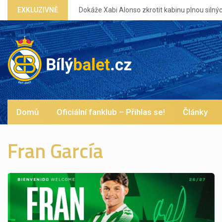
onso zkrotit kabinu plnou silných eg?
EXKLUZIVNĚ
Domů
Oficiální fanklub – Přihlas se!
Články
Fran García