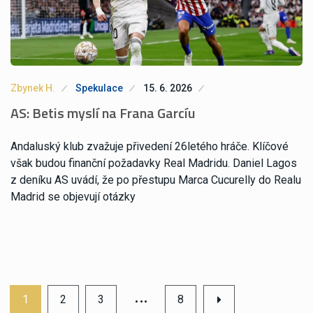
Zbynek H.
Spekulace
15. 6. 2026
AS: Betis myslí na Frana Garcíu
Andaluský klub zvažuje přivedení 26letého hráče. Klíčové
však budou finanční požadavky Real Madridu. Daniel Lagos
z deníku AS uvádí, že po přestupu Marca Cucurelly do Realu
Madrid se objevují otázky
…
1
2
3
8