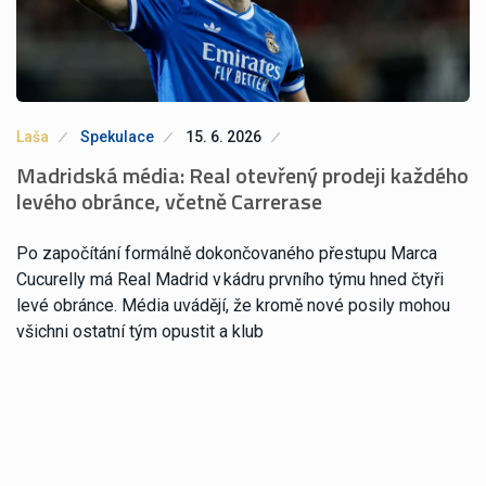
Laša
Spekulace
15. 6. 2026
Madridská média: Real otevřený prodeji každého
levého obránce, včetně Carrerase
Po započítání formálně dokončovaného přestupu Marca
Cucurelly má Real Madrid v kádru prvního týmu hned čtyři
levé obránce. Média uvádějí, že kromě nové posily mohou
všichni ostatní tým opustit a klub