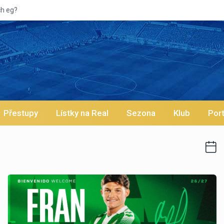
Vypískaný Viníc
Přestupy
Lístky na Real
Sezona
Klub
Port