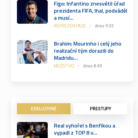
Figo: Infantino znesvětil úřad
prezidenta FIFA, lhal, podváděl
a musí…
REPREZENTACE
dnes 9:03
Brahim: Mourinho i celý jeho
realizační tým dorazili do
Madridu…
MUŽSTVO
dnes 8:49
EXKLUZIVNĚ
PŘESTUPY
Real vyhořel s Benfikou a
vypadl z TOP 8 v…