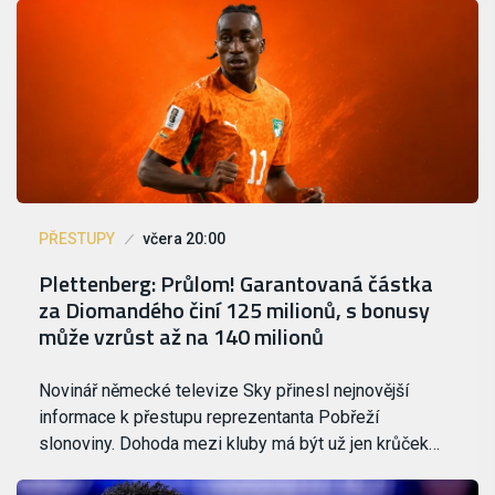
PŘESTUPY
včera 20:00
Plettenberg: Průlom! Garantovaná částka
za Diomandého činí 125 milionů, s bonusy
může vzrůst až na 140 milionů
Novinář německé televize Sky přinesl nejnovější
informace k přestupu reprezentanta Pobřeží
slonoviny. Dohoda mezi kluby má být už jen krůček…