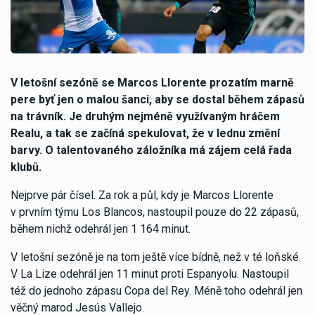
V letošní sezóně se Marcos Llorente prozatím marně
pere byť jen o malou šanci, aby se dostal během zápasů
na trávník. Je druhým nejméně využívaným hráčem
Realu, a tak se začíná spekulovat, že v lednu změní
barvy. O talentovaného záložníka má zájem celá řada
klubů.
Nejprve pár čísel. Za rok a půl, kdy je Marcos Llorente
v prvním týmu Los Blancos, nastoupil pouze do 22 zápasů,
během nichž odehrál jen 1 164 minut.
V letošní sezóně je na tom ještě více bídně, než v té loňské.
V La Lize odehrál jen 11 minut proti Espanyolu. Nastoupil
též do jednoho zápasu Copa del Rey. Méně toho odehrál jen
věčný marod Jesús Vallejo.