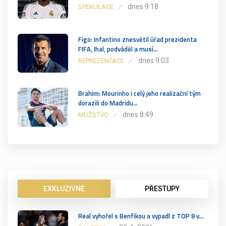
dnes 9:18
SPEKULACE
Figo: Infantino znesvětil úřad prezidenta
FIFA, lhal, podváděl a musí…
dnes 9:03
REPREZENTACE
Brahim: Mourinho i celý jeho realizační tým
dorazili do Madridu…
dnes 8:49
MUŽSTVO
EXKLUZIVNĚ
PŘESTUPY
Real vyhořel s Benfikou a vypadl z TOP 8 v…