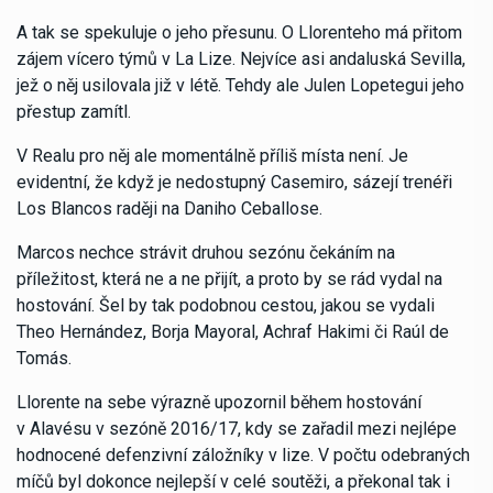
A tak se spekuluje o jeho přesunu. O Llorenteho má přitom
zájem vícero týmů v La Lize. Nejvíce asi andaluská Sevilla,
jež o něj usilovala již v létě. Tehdy ale Julen Lopetegui jeho
přestup zamítl.
V Realu pro něj ale momentálně příliš místa není. Je
evidentní, že když je nedostupný Casemiro, sázejí trenéři
Los Blancos raději na Daniho Ceballose.
Marcos nechce strávit druhou sezónu čekáním na
příležitost, která ne a ne přijít, a proto by se rád vydal na
hostování. Šel by tak podobnou cestou, jakou se vydali
Theo Hernández, Borja Mayoral, Achraf Hakimi či Raúl de
Tomás.
Llorente na sebe výrazně upozornil během hostování
v Alavésu v sezóně 2016/17, kdy se zařadil mezi nejlépe
hodnocené defenzivní záložníky v lize. V počtu odebraných
míčů byl dokonce nejlepší v celé soutěži, a překonal tak i