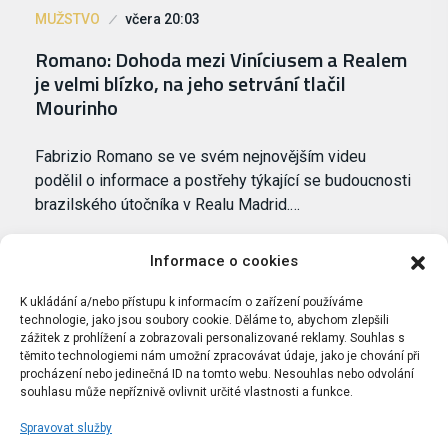
MUŽSTVO
včera 20:03
Romano: Dohoda mezi Viníciusem a Realem
je velmi blízko, na jeho setrvání tlačil
Mourinho
Fabrizio Romano se ve svém nejnovějším videu
podělil o informace a postřehy týkající se budoucnosti
brazilského útočníka v Realu Madrid.…
Informace o cookies
K ukládání a/nebo přístupu k informacím o zařízení používáme
technologie, jako jsou soubory cookie. Děláme to, abychom zlepšili
zážitek z prohlížení a zobrazovali personalizované reklamy. Souhlas s
těmito technologiemi nám umožní zpracovávat údaje, jako je chování při
procházení nebo jedinečná ID na tomto webu. Nesouhlas nebo odvolání
souhlasu může nepříznivě ovlivnit určité vlastnosti a funkce.
Spravovat služby
Portál Bílýbalet.cz byl založen pod názvem Real-