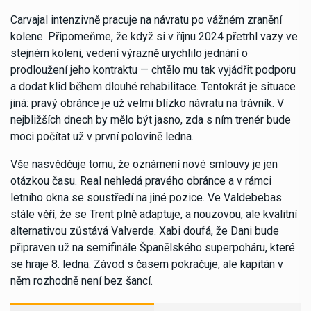
Carvajal intenzivně pracuje na návratu po vážném zranění
kolene. Připomeňme, že když si v říjnu 2024 přetrhl vazy ve
stejném koleni, vedení výrazně urychlilo jednání o
prodloužení jeho kontraktu — chtělo mu tak vyjádřit podporu
a dodat klid během dlouhé rehabilitace. Tentokrát je situace
jiná: pravý obránce je už velmi blízko návratu na trávník. V
nejbližších dnech by mělo být jasno, zda s ním trenér bude
moci počítat už v první polovině ledna.
Vše nasvědčuje tomu, že oznámení nové smlouvy je jen
otázkou času. Real nehledá pravého obránce a v rámci
letního okna se soustředí na jiné pozice. Ve Valdebebas
stále věří, že se Trent plně adaptuje, a nouzovou, ale kvalitní
alternativou zůstává Valverde. Xabi doufá, že Dani bude
připraven už na semifinále Španělského superpoháru, které
se hraje 8. ledna. Závod s časem pokračuje, ale kapitán v
něm rozhodně není bez šancí.