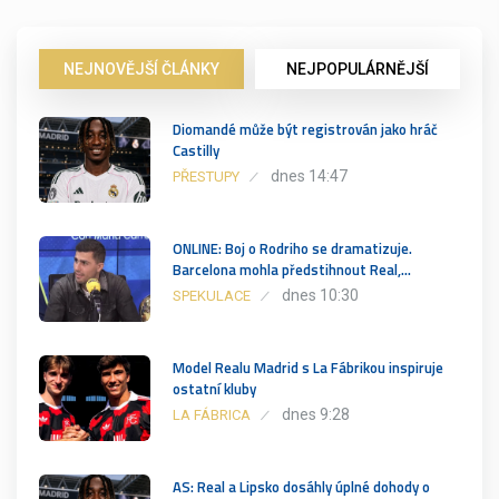
NEJNOVĚJŠÍ ČLÁNKY
NEJPOPULÁRNĚJŠÍ
Diomandé může být registrován jako hráč
Castilly
dnes 14:47
PŘESTUPY
ONLINE: Boj o Rodriho se dramatizuje.
Barcelona mohla předstihnout Real,…
dnes 10:30
SPEKULACE
Model Realu Madrid s La Fábrikou inspiruje
ostatní kluby
dnes 9:28
LA FÁBRICA
AS: Real a Lipsko dosáhly úplné dohody o