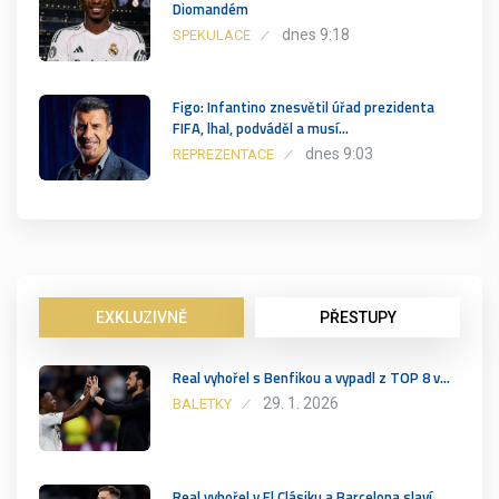
Diomandém
dnes 9:18
SPEKULACE
Figo: Infantino znesvětil úřad prezidenta
FIFA, lhal, podváděl a musí…
dnes 9:03
REPREZENTACE
EXKLUZIVNĚ
PŘESTUPY
Real vyhořel s Benfikou a vypadl z TOP 8 v…
29. 1. 2026
BALETKY
Real vyhořel v El Clásiku a Barcelona slaví