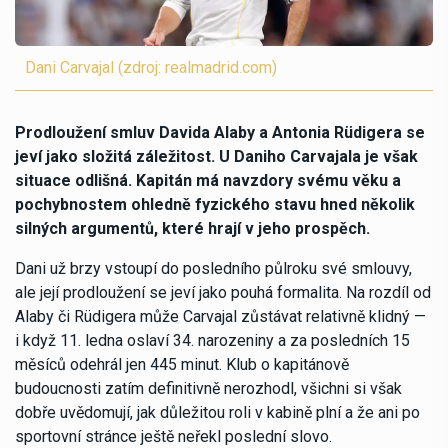
Dani Carvajal (zdroj: realmadrid.com)
Prodloužení smluv Davida Alaby a Antonia Rüdigera se
jeví jako složitá záležitost. U Daniho Carvajala je však
situace odlišná. Kapitán má navzdory svému věku a
pochybnostem ohledně fyzického stavu hned několik
silných argumentů, které hrají v jeho prospěch.
Dani už brzy vstoupí do posledního půlroku své smlouvy,
ale její prodloužení se jeví jako pouhá formalita. Na rozdíl od
Alaby či Rüdigera může Carvajal zůstávat relativně klidný —
i když 11. ledna oslaví 34. narozeniny a za posledních 15
měsíců odehrál jen 445 minut. Klub o kapitánově
budoucnosti zatím definitivně nerozhodl, všichni si však
dobře uvědomují, jak důležitou roli v kabině plní a že ani po
sportovní stránce ještě neřekl poslední slovo.