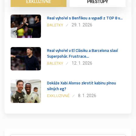
EXKLUZIVNĚ
PŘESTUPY
Real vyhořel s Benfikou a vypadl z TOP 8 v…
29. 1. 2026
BALETKY
Real vyhořel v El Clásiku a Barcelona slaví
Superpohár. Frustrace…
12. 1. 2026
BALETKY
Dokáže Xabi Alonso zkrotit kabinu plnou
silných eg?
8. 1. 2026
EXKLUZIVNĚ