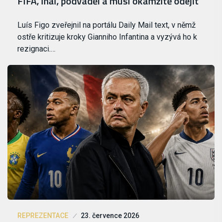
FIFA, lhal, podváděl a musí okamžitě odejít
Luís Figo zveřejnil na portálu Daily Mail text, v němž
ostře kritizuje kroky Gianniho Infantina a vyzývá ho k
rezignaci.…
REPREZENTACE
23. července 2026