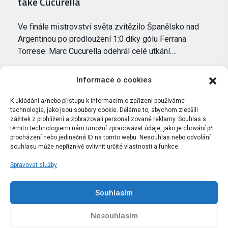
také Cucurella
Ve finále mistrovství světa zvítězilo Španělsko nad
Argentinou po prodloužení 1:0 díky gólu Ferrana
Torrese. Marc Cucurella odehrál celé utkání.…
Informace o cookies
K ukládání a/nebo přístupu k informacím o zařízení používáme
technologie, jako jsou soubory cookie. Děláme to, abychom zlepšili
zážitek z prohlížení a zobrazovali personalizované reklamy. Souhlas s
těmito technologiemi nám umožní zpracovávat údaje, jako je chování při
procházení nebo jedinečná ID na tomto webu. Nesouhlas nebo odvolání
souhlasu může nepříznivě ovlivnit určité vlastnosti a funkce.
Spravovat služby
Portál Bílýbalet.cz byl založen pod názvem Real-
Madrid.cz v roce 2007
Souhlasím
Kopírování obsahu je přísně zakázáno.
Nesouhlasím