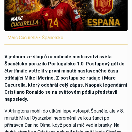
Marc Cucurella - Španělsko
V jednom ze šlágrů osmifinále mistrovství světa
Španělsko porazilo Portugalsko 1:0. Postupový gól do
čtvrtfinále vstřelil v první minutě nastaveného času
střídající Mikel Merino. Z postupu se raduje i Marc
Cucurella, který odehrál celý zápas. Naopak legendární
Cristiano Ronaldo se na světovém pódiu představil
naposledy.
V Arlingtonu mohli do utkání lépe vstoupit Španělé, ale v 8.
minutě Mikel Oyarzabal neproměnil velkou šanci po
přihrávce Daniho Olma, když poslal míč vedle branky. Na