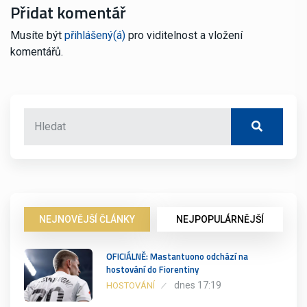
Přidat komentář
Musíte být
přihlášený(á)
pro viditelnost a vložení
komentářů.
NEJNOVĚJŠÍ ČLÁNKY
NEJPOPULÁRNĚJŠÍ
OFICIÁLNĚ: Mastantuono odchází na
hostování do Fiorentiny
dnes 17:19
HOSTOVÁNÍ