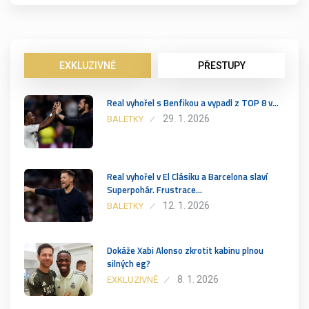
EXKLUZIVNĚ
PŘESTUPY
Real vyhořel s Benfikou a vypadl z TOP 8 v…
29. 1. 2026
BALETKY
Real vyhořel v El Clásiku a Barcelona slaví
Superpohár. Frustrace…
12. 1. 2026
BALETKY
Dokáže Xabi Alonso zkrotit kabinu plnou
silných eg?
8. 1. 2026
EXKLUZIVNĚ