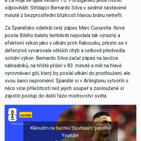
a La Roja se ujala vedení 1:0. Portugalsko ještě mohlo
odpovědět. Střídající Bernardo Silva v sedmé nastavené
minutě z bezprostřední blízkosti hlavou bránu netrefil.
Za Španělsko odehrál celý zápas Marc Cucurella. Nová
posila Bílého baletu tentokrát nepodala tak výrazný a
efektivní výkon jako v utkání proti Rakousku, přesto se v
defenzivě vyvarovala větších chyb a celkově předvedla
solidní výkon. Bernardo Silva začal zápas na lavičce
náhradníků, na hřiště přišel v 83. minutě a měl na hlavě
vyrovnávací gól, který by poslal utkání do prodloužení, ale
svou šanci neproměnil. Španělé si v Arlingtonu vytvořili o
něco více příležitostí než jejich soupeř a zaslouženě si
zajistili postup do další fáze mistrovství světa.
Kliknutím na tlačítko 'Souhlasím' povolíte
Youtube