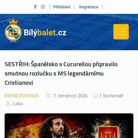
Přihlášení
Registrace
SESTŘIH: Španělsko s Cucurellou připravilo
smutnou rozlučku s MS legendárnímu
Cristianovi
REPREZENTACE
7. července 2026
1 Komentář
Laša