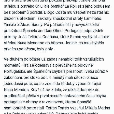
druhé straně se Cristiano pokusil překvapit Unaie Simóna
střelou z ostrého úhlu, ale brankář La Roji si s jeho pokusem
bez problémů poradil. Diogo Costa mu vzápětí nezůstal nic
dlužen a efektními zákroky zneškodnil střely Lamineho
Yamala a Álexe Baeny. Po půlhodině hry nevyužil další
příležitost Španělů ani Dani Olmo. Portugalci odpověděli
pokusy Joãa Félixe a Cristiana, které Simón vychytal, a také
střelou Nuna Mendese do břevna. Jediné, co mu chybělo
prvnímu poločasu, byly góly.
Ve druhém poločase už zápas nenabídl tolik vzrušujících
momentů. Hra se odehrávala převážně na polovině
Portugalska, ale Španělům chyběla přesnost i větší důraz v
zakončení, přestože od 54. minuty měli situaci o něco
jednodušší poté, co se zranil do té doby výborně hrající
Nuno Mendes. Když už se zdálo, že utkání dospěje do
prodloužení, přišla v první minutě nastaveného času chyba
portugalské obrany v rozestavení, kterou Španělé
nemilosrdně potrestali. Ferran Torres vysunul Mikela Merina