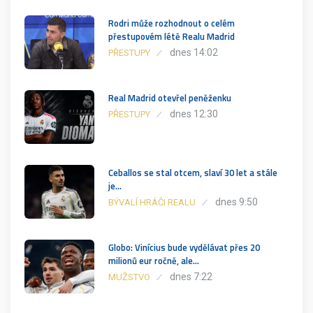
Rodri může rozhodnout o celém
přestupovém létě Realu Madrid
dnes 14:02
PŘESTUPY
Real Madrid otevřel peněženku
dnes 12:30
PŘESTUPY
Ceballos se stal otcem, slaví 30 let a stále
je…
dnes 9:50
BÝVALÍ HRÁČI REALU
Globo: Vinícius bude vydělávat přes 20
milionů eur ročně, ale…
dnes 7:22
MUŽSTVO