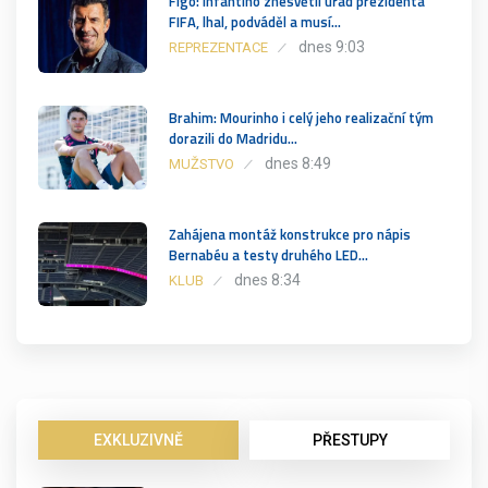
Figo: Infantino znesvětil úřad prezidenta
FIFA, lhal, podváděl a musí…
dnes 9:03
REPREZENTACE
Brahim: Mourinho i celý jeho realizační tým
dorazili do Madridu…
dnes 8:49
MUŽSTVO
Zahájena montáž konstrukce pro nápis
Bernabéu a testy druhého LED…
dnes 8:34
KLUB
EXKLUZIVNĚ
PŘESTUPY