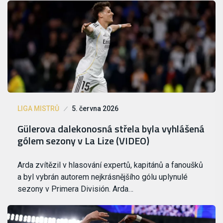
LIGA MISTRŮ
5. června 2026
Gülerova dalekonosná střela byla vyhlášená
gólem sezony v La Lize (VIDEO)
Arda zvítězil v hlasování expertů, kapitánů a fanoušků
a byl vybrán autorem nejkrásnějšího gólu uplynulé
sezony v Primera División. Arda…