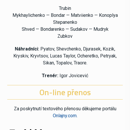
Trubin
Mykhaylichenko
— Bondar
— Matviienko
— Konoplya
Stepanenko
Shved
— Bondarenko
— Sudakov
— Mudryk
Zubkov
Náhradníci:
Pyatov, Shevchenko, Djurasek, Kozik,
Kryskiv, Kryvtsov, Lucas Taylor, Ocheretko, Petryak,
Sikan, Topalov, Traore.
Trenér:
Igor Jovicević
On-line přenos
Za poskytnutí textového přenosu děkujeme portálu
Onlajny.com.