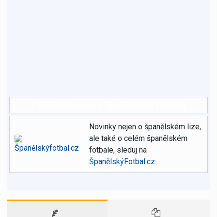
Další informace o španělském fotbale
Novinky nejen o španělském lize,
ale také o celém španělském
fotbale, sleduj na
ŠpanělskýFotbal.cz
.