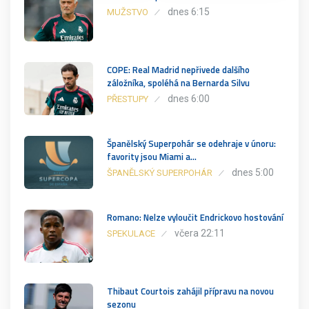
dnes 6:15
MUŽSTVO
COPE: Real Madrid nepřivede dalšího
záložníka, spoléhá na Bernarda Silvu
dnes 6:00
PŘESTUPY
Španělský Superpohár se odehraje v únoru:
favority jsou Miami a…
dnes 5:00
ŠPANĚLSKÝ SUPERPOHÁR
Romano: Nelze vyloučit Endrickovo hostování
včera 22:11
SPEKULACE
Thibaut Courtois zahájil přípravu na novou
sezonu