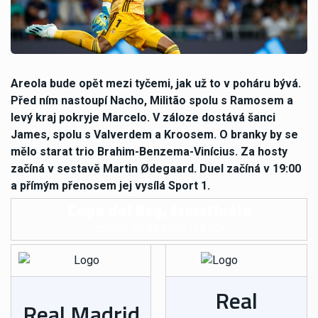
Areola bude opět mezi tyčemi, jak už to v poháru bývá.
Před ním nastoupí Nacho, Militão spolu s Ramosem a
levý kraj pokryje Marcelo. V záloze dostává šanci
James, spolu s Valverdem a Kroosem. O branky by se
mělo starat trio Brahim-Benzema-Vinícius. Za hosty
začíná v sestavě Martin Ødegaard. Duel začíná v 19:00
a přímým přenosem jej vysílá Sport 1.
Copa del Rey, čtvrtfinále
čtvrtek 06.02.2020 (19:00)
Real
Real Madrid