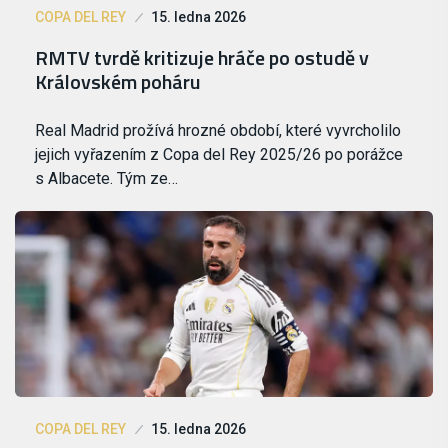
COPA DEL REY
15. ledna 2026
RMTV tvrdě kritizuje hráče po ostudě v
Královském poháru
Real Madrid prožívá hrozné období, které vyvrcholilo
jejich vyřazením z Copa del Rey 2025/26 po porážce
s Albacete. Tým ze…
COPA DEL REY
15. ledna 2026