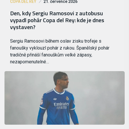
COPA DEL REY
21. července 2026
Den, kdy Sergiu Ramosovi z autobusu
vypadl pohár Copa del Rey: kde je dnes
vystaven?
Sergiu Ramosovi během oslav zisku trofeje s
fanoušky vyklouzl pohár z rukou. Španělský pohár
tradičně přináší fanouškům velké zápasy,
nezapomenutelné…