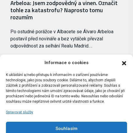
Arbeloa: Jsem zodpovědný a vinen. Označit
tohle za katastrofu? Naprosto tomu
rozumím
Po ostudné porážce v Albacete se Álvaro Arbeloa
postavil před novináře a bez vytáček převzal
odpovědnost za selhání Realu Madrid.…
Informace o cookies
K ukládání a/nebo přístupu k informacím o zařízení používáme
technologie, jako jsou soubory cookie. Děláme to, abychom zlepšili
zážitek z prohlížení a zobrazovali personalizované reklamy. Souhlas s
těmito technologiemi nám umožní zpracovávat údaje, jako je chování při
procházení nebo jedinečná ID na tomto webu. Nesouhlas nebo odvolání
souhlasu může nepříznivě ovlivnit určité vlastnosti a funkce.
Spravovat služby
Portál Bílýbalet.cz byl založen pod názvem Real-
Madrid.cz v roce 2007
Souhlasím