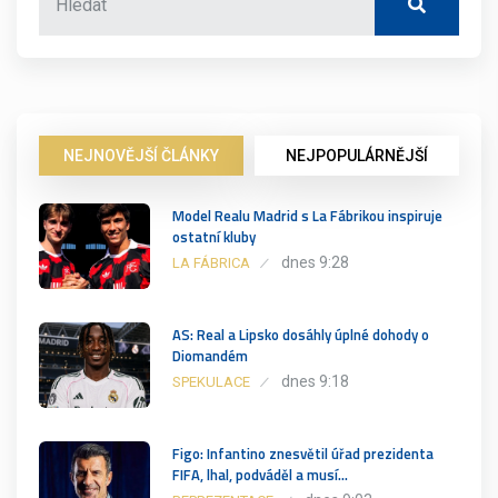
NEJNOVĚJŠÍ ČLÁNKY
NEJPOPULÁRNĚJŠÍ
Model Realu Madrid s La Fábrikou inspiruje
ostatní kluby
dnes 9:28
LA FÁBRICA
AS: Real a Lipsko dosáhly úplné dohody o
Diomandém
dnes 9:18
SPEKULACE
Figo: Infantino znesvětil úřad prezidenta
FIFA, lhal, podváděl a musí…