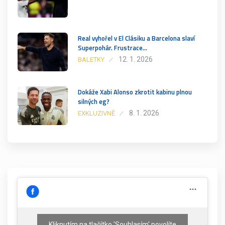
Real vyhořel v El Clásiku a Barcelona slaví
Superpohár. Frustrace…
12. 1. 2026
BALETKY
Dokáže Xabi Alonso zkrotit kabinu plnou
silných eg?
8. 1. 2026
EXKLUZIVNĚ
Kliknutím na tlačítko 'Souhlasím' povolíte