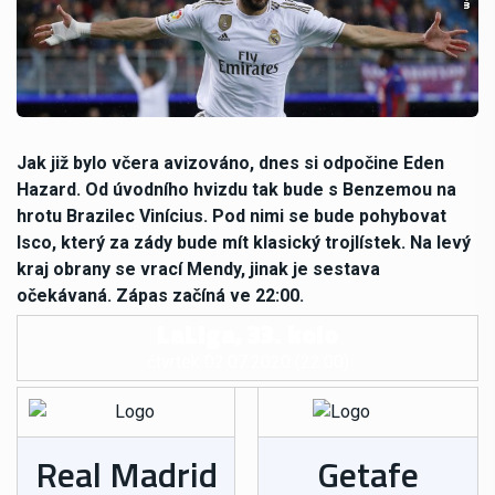
Jak již bylo včera avizováno, dnes si odpočine Eden
Hazard. Od úvodního hvizdu tak bude s Benzemou na
hrotu Brazilec Vinícius. Pod nimi se bude pohybovat
Isco, který za zády bude mít klasický trojlístek. Na levý
kraj obrany se vrací Mendy, jinak je sestava
očekávaná. Zápas začíná ve 22:00.
LaLiga, 33. kolo
čtvrtek 02.07.2020 (22:00)
Real Madrid
Getafe