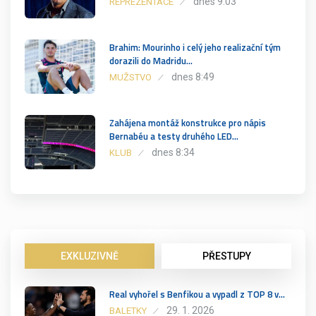
dnes 9:03
REPREZENTACE
Brahim: Mourinho i celý jeho realizační tým
dorazili do Madridu…
dnes 8:49
MUŽSTVO
Zahájena montáž konstrukce pro nápis
Bernabéu a testy druhého LED…
dnes 8:34
KLUB
EXKLUZIVNĚ
PŘESTUPY
Real vyhořel s Benfikou a vypadl z TOP 8 v…
29. 1. 2026
BALETKY