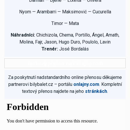
Damián
— Djene
— Etxeita
— Olivera
Nyom
— Arambarri
— Maksimović
— Cucurella
Timor
— Mata
Náhradníci:
Chichizola, Chema, Portillo, Ángel, Amath,
Molina, Fajr, Jason, Hugo Duro, Poulolo, Lavin
Trenér:
José Bordalás
Textový přenos na Onlajny.com
Za poskytnutí nadstandardního online přenosu děkujeme
partnerovi bilybalet.cz – portálu
onlajny.com
. Kompletní
textový přenos najdete na jeho
stránkách
.