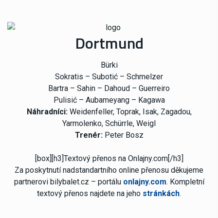
Dortmund
Bürki
Sokratis – Subotić – Schmelzer
Bartra – Sahin – Dahoud – Guerreiro
Pulisić – Aubameyang – Kagawa
Náhradníci:
Weidenfeller, Toprak, Isak, Zagadou,
Yarmolenko, Schürrle, Weigl
Trenér:
Peter Bosz
[box][h3]Textový přenos na Onlajny.com[/h3]
Za poskytnutí nadstandartního online přenosu děkujeme
partnerovi bilybalet.cz – portálu
onlajny.com
. Kompletní
textový přenos najdete na jeho
stránkách
.