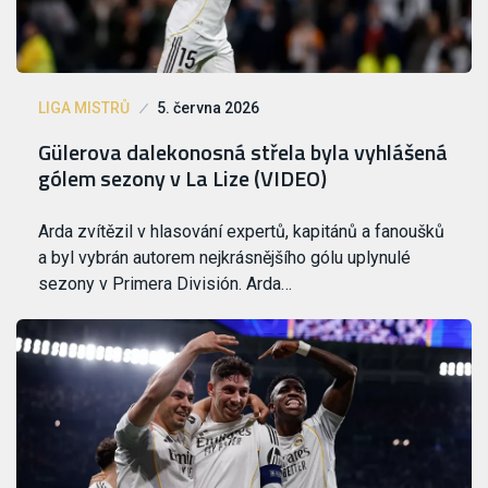
LIGA MISTRŮ
5. června 2026
Gülerova dalekonosná střela byla vyhlášená
gólem sezony v La Lize (VIDEO)
Arda zvítězil v hlasování expertů, kapitánů a fanoušků
a byl vybrán autorem nejkrásnějšího gólu uplynulé
sezony v Primera División. Arda…