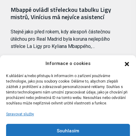
Mbappé ovládl střeleckou tabulku Ligy
mistrů, Vinícius má nejvíce asistencí
Stejně jako před rokem, kdy alespoň částečnou
útěchou pro Real Madrid byla koruna nejlepšího
střelce La Ligy pro Kyliana Mbappého,…
Informace o cookies
K ukládání a/nebo přístupu k informacím o zařízení používáme
technologie, jako jsou soubory cookie. Děláme to, abychom zlepšili
zážitek z prohlížení a zobrazovali personalizované reklamy. Souhlas s
těmito technologiemi nám umožní zpracovávat údaje, jako je chování při
procházení nebo jedinečná ID na tomto webu. Nesouhlas nebo odvolání
souhlasu může nepříznivě ovlivnit určité vlastnosti a funkce.
Spravovat služby
Portál Bílýbalet.cz byl založen pod názvem Real-
Madrid.cz v roce 2007
Souhlasím