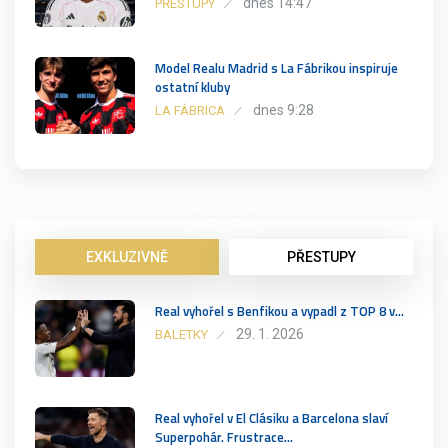
dnes 14:47
PŘESTUPY
Model Realu Madrid s La Fábrikou inspiruje
ostatní kluby
dnes 9:28
LA FÁBRICA
EXKLUZIVNĚ
PŘESTUPY
Real vyhořel s Benfikou a vypadl z TOP 8 v…
29. 1. 2026
BALETKY
Real vyhořel v El Clásiku a Barcelona slaví
Superpohár. Frustrace…