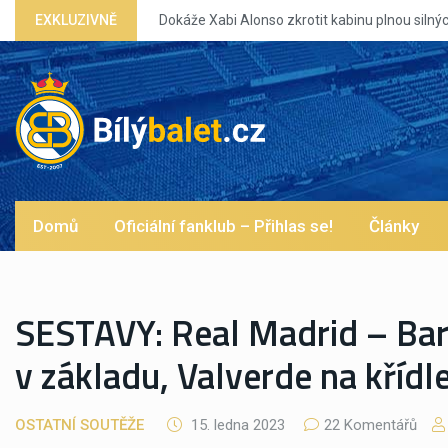
 eg?
EXKLUZIVNĚ
Domů
Oficiální fanklub – Přihlas se!
Články
SESTAVY: Real Madrid – Ba
v základu, Valverde na křídl
OSTATNÍ SOUTĚŽE
15. ledna 2023
22 Komentářů