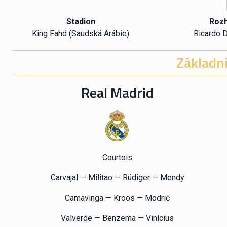
Stadion
Rozh
King Fahd (Saudská Arábie)
Ricardo 
Základní
Real Madrid
Courtois
Carvajal — Militao — Rüdiger — Mendy
Camavinga — Kroos — Modrić
Valverde — Benzema — Vinícius