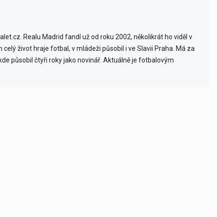
et.cz. Realu Madrid fandí už od roku 2002, několikrát ho viděl v
celý život hraje fotbal, v mládeži působil i ve Slavii Praha. Má za
e působil čtyři roky jako novinář. Aktuálně je fotbalovým