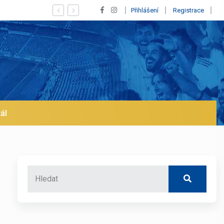
 a pustí se klub na trh už v lednu? | BALETKY #33
Přihlášení
Registrace
ál