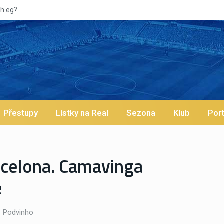
Vypískaný Vinícius! Blíží se jeho odchod z Realu
Přestupy
Lístky na Real
Sezona
Klub
Port
rcelona. Camavinga
e
Podvinho