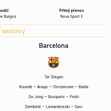
odčí
Přímý přenos
De Burgos
Nova Sport 3
 sestavy
Barcelona
Ter Stegen
Koundé — Araujo — Christensen — Balde
De Jong — Busquets — Pedri
Dembélé — Lewandowski — Gavi