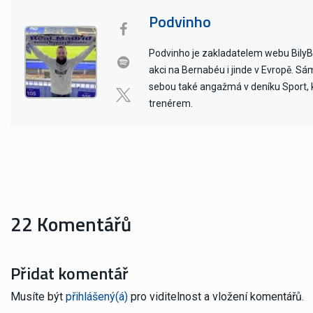
Podvinho
Podvinho je zakladatelem webu BilyBal
akci na Bernabéu i jinde v Evropě. Sám 
sebou také angažmá v deníku Sport, kd
trenérem.
22 Komentářů
Přidat komentář
Musíte být
přihlášený(á)
pro viditelnost a vložení komentářů.