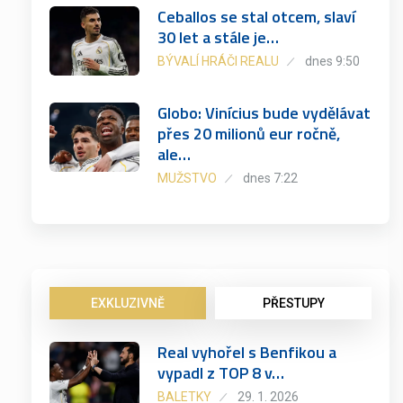
Ceballos se stal otcem, slaví
30 let a stále je…
BÝVALÍ HRÁČI REALU
dnes 9:50
Globo: Vinícius bude vydělávat
přes 20 milionů eur ročně,
ale…
MUŽSTVO
dnes 7:22
EXKLUZIVNĚ
PŘESTUPY
Real vyhořel s Benfikou a
vypadl z TOP 8 v…
BALETKY
29. 1. 2026