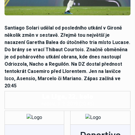
Santiago Solari udělal od posledního utkání v Gironě
několik změn v sestavě. Zřejmě tou největší je
nasazení Garetha Balea do útočného tria místo Lucase.
Do brány se vrací Thibaut Courtois. Značně obměněna
je od pohárového utkání obrana, kde dnes nastoupí
Odriozola, Nacho a Reguilón. Na DZ dostal přednost
tentokrát Casemiro před Llorentem. Jen na lavičce
Isco, Asensio, Marcelo či Mariano. Zápas začíná ve
20:45
La Liga, 22. kolo
neděle, 3. 2. 2019 (20:45)
Deportivo