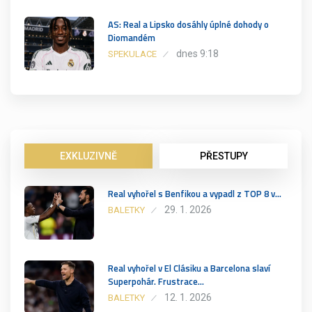
AS: Real a Lipsko dosáhly úplné dohody o
Diomandém
dnes 9:18
SPEKULACE
EXKLUZIVNĚ
PŘESTUPY
Real vyhořel s Benfikou a vypadl z TOP 8 v…
29. 1. 2026
BALETKY
Real vyhořel v El Clásiku a Barcelona slaví
Superpohár. Frustrace…
12. 1. 2026
BALETKY