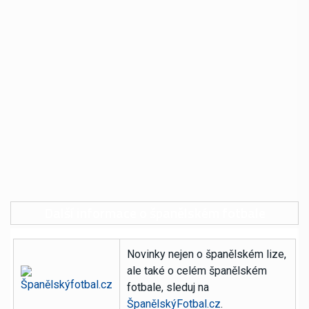
Další informace o španělském fotbale
Novinky nejen o španělském lize,
ale také o celém španělském
fotbale, sleduj na
ŠpanělskýFotbal.cz
.