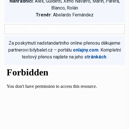
Náhradníci:
Álex, Guidetti, Ximo Navarro, Marín, Parera,
Blanco, Rolán
Trenér
: Abelardo Fernández
Textový přenos na Onlajny.com
Za poskytnutí nadstandartního online přenosu děkujeme
partnerovi bilybalet.cz – portálu
onlajny.com
. Kompletní
textový přenos najdete na jeho
stránkách
.