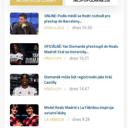
NEJNOVĚJŠÍ ČLÁNKY
NEJPOPULÁRNĚJŠÍ
ONLINE: Podle médií se Rodri rozhodl pro
přestup do Barcelony…
dnes 16:30
SPEKULACE
OFICIÁLNĚ: Yan Diomande přestoupil do Realu
Madrid! Stal se historicky…
dnes 16:21
PŘESTUPY
Diomandé může být registrován jako hráč
Castilly
dnes 14:47
PŘESTUPY
Model Realu Madrid s La Fábrikou inspiruje
ostatní kluby
dnes 9:28
LA FÁBRICA