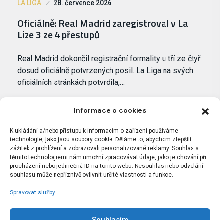
LA LIGA
28. července 2026
Oficiálně: Real Madrid zaregistroval v La
Lize 3 ze 4 přestupů
Real Madrid dokončil registrační formality u tří ze čtyř
dosud oficiálně potvrzených posil. La Liga na svých
oficiálních stránkách potvrdila,…
Informace o cookies
K ukládání a/nebo přístupu k informacím o zařízení používáme
technologie, jako jsou soubory cookie. Děláme to, abychom zlepšili
zážitek z prohlížení a zobrazovali personalizované reklamy. Souhlas s
těmito technologiemi nám umožní zpracovávat údaje, jako je chování při
procházení nebo jedinečná ID na tomto webu. Nesouhlas nebo odvolání
souhlasu může nepříznivě ovlivnit určité vlastnosti a funkce.
Spravovat služby
Portál Bílýbalet.cz byl založen pod názvem Real-
Madrid.cz v roce 2007
Souhlasím