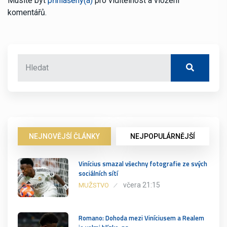
Musíte být
přihlášený(á)
pro viditelnost a vložení
komentářů.
NEJNOVĚJŠÍ ČLÁNKY
NEJPOPULÁRNĚJŠÍ
Vinícius smazal všechny fotografie ze svých
sociálních sítí
včera 21:15
MUŽSTVO
Romano: Dohoda mezi Viníciusem a Realem