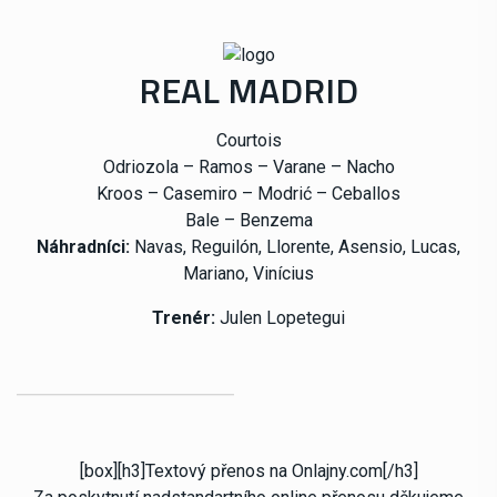
REAL MADRID
Courtois
Odriozola – Ramos – Varane – Nacho
Kroos – Casemiro – Modrić – Ceballos
Bale – Benzema
Náhradníci:
Navas, Reguilón, Llorente, Asensio, Lucas,
Mariano, Vinícius
Trenér:
Julen Lopetegui
[box][h3]Textový přenos na Onlajny.com[/h3]