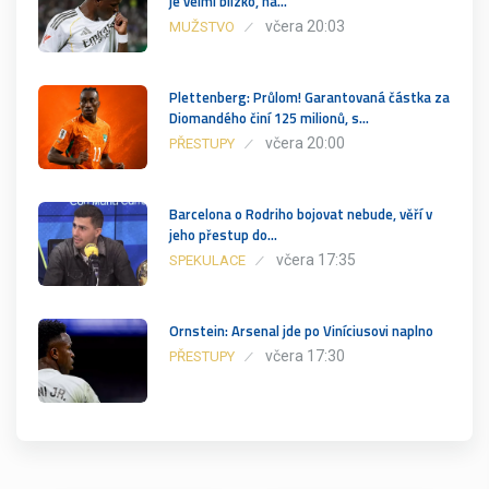
je velmi blízko, na…
včera 20:03
MUŽSTVO
Plettenberg: Průlom! Garantovaná částka za
Diomandého činí 125 milionů, s…
včera 20:00
PŘESTUPY
Barcelona o Rodriho bojovat nebude, věří v
jeho přestup do…
včera 17:35
SPEKULACE
Ornstein: Arsenal jde po Viníciusovi naplno
včera 17:30
PŘESTUPY