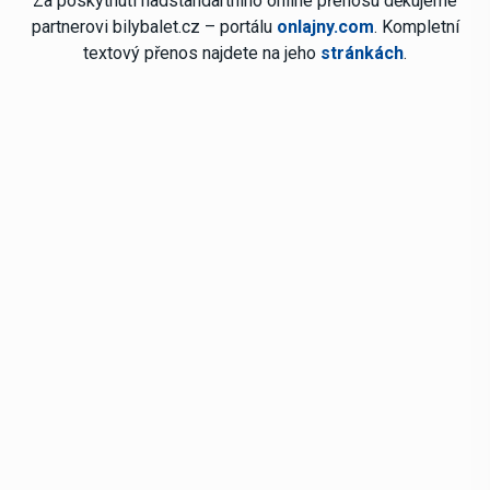
Za poskytnutí nadstandartního online přenosu děkujeme
partnerovi bilybalet.cz – portálu
onlajny.com
. Kompletní
textový přenos najdete na jeho
stránkách
.