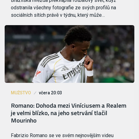
Brazilská hvězda překvapila fotbalový svět, když
odstranila všechny fotografie ze svých profilů na
sociálních sítích právě v týdnu, který může…
MUŽSTVO
včera 20:03
Romano: Dohoda mezi Viníciusem a Realem
je velmi blízko, na jeho setrvání tlačil
Mourinho
Fabrizio Romano se ve svém nejnovějším videu