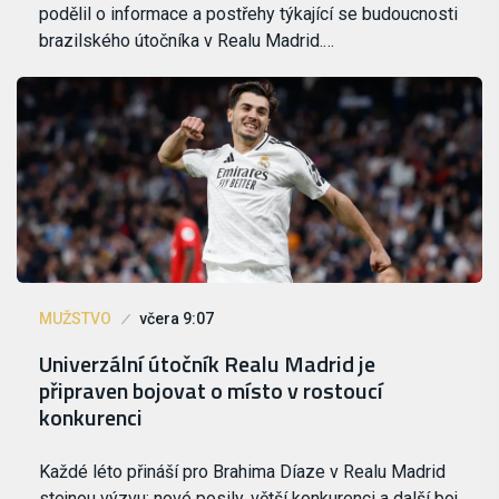
podělil o informace a postřehy týkající se budoucnosti
brazilského útočníka v Realu Madrid.…
MUŽSTVO
včera 9:07
Univerzální útočník Realu Madrid je
připraven bojovat o místo v rostoucí
konkurenci
Každé léto přináší pro Brahima Díaze v Realu Madrid
stejnou výzvu: nové posily, větší konkurenci a další boj