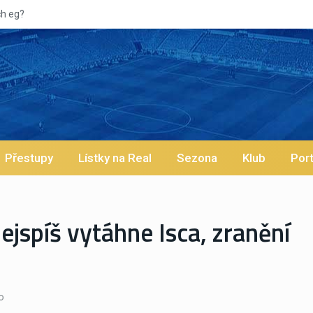
Vypískaný Vinícius! Blíží se je
Přestupy
Lístky na Real
Sezona
Klub
Port
jspíš vytáhne Isca, zranění
o