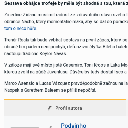
Sestava obhájce trofeje by měla být shodná s tou, která z
Zinedine Zidane musí mít radost ze zdravotního stavu svého t
obránce Nacho, který momentálně maká, aby se dal do pořádk
tom o něco hůře
.
Trenér Realu tak bude vybírat sestavu na první zápas, který se
obraně tím pádem není pochyb, defenzivní čtyřka Bílého balet
nastoupí tradičně Keylor Navas.
V záloze mají své místo jisté Casemiro, Toni Kroos a Luka Mod
kterou zvolil na půdě Juventusu. Důvěru by tedy dostal Isco a
Marco Asensio a Lucas Vázquez pravděpodobně začnou na lavičce
Naopak s Garethem Baleem se příliš nepočítá.
Profil autora
Podvinho