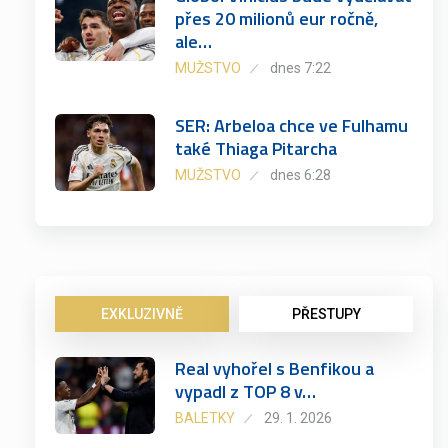
přes 20 milionů eur ročně,
ale…
MUŽSTVO
dnes 7:22
SER: Arbeloa chce ve Fulhamu
také Thiaga Pitarcha
MUŽSTVO
dnes 6:28
EXKLUZIVNĚ
PŘESTUPY
Real vyhořel s Benfikou a
vypadl z TOP 8 v…
BALETKY
29. 1. 2026