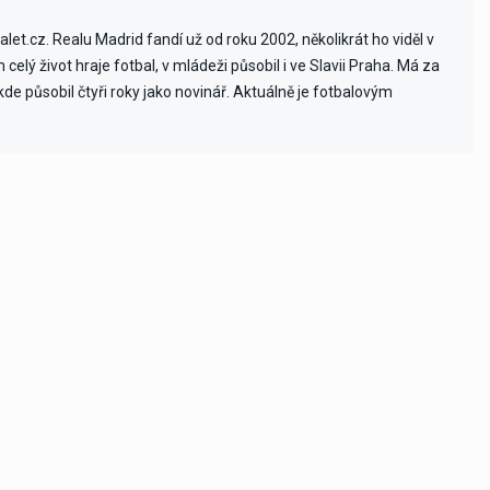
et.cz. Realu Madrid fandí už od roku 2002, několikrát ho viděl v
celý život hraje fotbal, v mládeži působil i ve Slavii Praha. Má za
e působil čtyři roky jako novinář. Aktuálně je fotbalovým