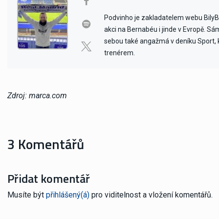
Podvinho je zakladatelem webu BilyBal
akci na Bernabéu i jinde v Evropě. Sám 
sebou také angažmá v deníku Sport, kd
trenérem.
Zdroj: marca.com
3 Komentářů
Přidat komentář
Musíte být
přihlášený(á)
pro viditelnost a vložení komentářů.