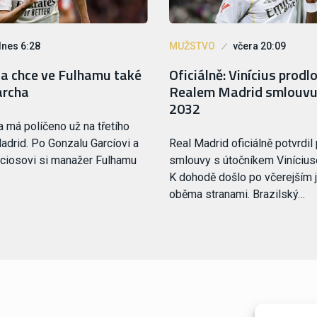
dnes 6:28
MUŽSTVO
včera 20:09
oa chce ve Fulhamu také
Oficiálně: Vinícius prodlo
archa
Realem Madrid smlouvu
2032
a má políčeno už na třetího
adrid. Po Gonzalu Garcíovi a
Real Madrid oficiálně potvrdil
ciosovi si manažer Fulhamu
smlouvy s útočníkem Viníciu
K dohodě došlo po včerejším 
oběma stranami. Brazilský…