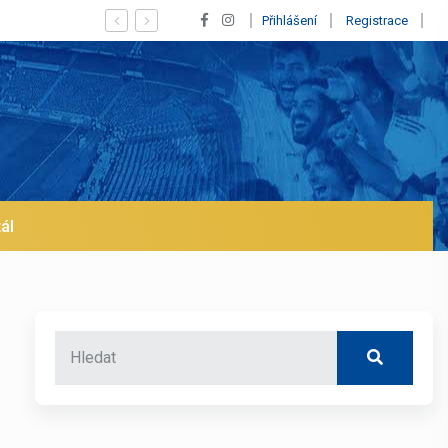
ho odchod z Realu a pustí se klub na trh už v lednu? | BALETKY #33
Přihlášení
Registrace
ál