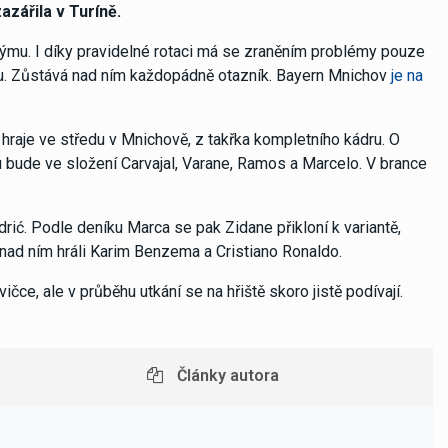
azářila v Turíně.
ýmu. I díky pravidelné rotaci má se zraněním problémy pouze
u. Zůstává nad ním každopádně otazník. Bayern Mnichov
je na
 hraje ve středu v Mnichově, z takřka kompletního kádru. O
u bude ve složení Carvajal, Varane, Ramos a Marcelo. V brance
rić. Podle deníku Marca se pak Zidane přikloní k variantě,
 nad ním hráli Karim Benzema a Cristiano Ronaldo.
, ale v průběhu utkání se na hřiště skoro jistě podívají.
Články autora