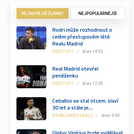
NEJNOVĚJŠÍ ČLÁNKY
NEJPOPULÁRNĚJŠÍ
Rodri může rozhodnout o
celém přestupovém létě
Realu Madrid
PŘESTUPY
dnes 14:02
Real Madrid otevřel
peněženku
PŘESTUPY
dnes 12:30
Ceballos se stal otcem, slaví
30 let a stále je…
BÝVALÍ HRÁČI REALU
dnes 9:50
Globo: Vinícius bude vydělávat