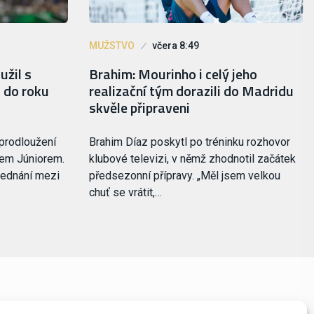
MUŽSTVO
včera 8:49
užil s
Brahim: Mourinho i celý jeho
 do roku
realizační tým dorazili do Madridu
skvěle připraveni
 prodloužení
Brahim Díaz poskytl po tréninku rozhovor
sem Júniorem.
klubové televizi, v němž zhodnotil začátek
jednání mezi
předsezonní přípravy. „Měl jsem velkou
chuť se vrátit,…