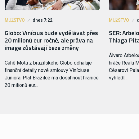
MUŽSTVO
dnes 7:22
MUŽSTVO
Globo: Vinícius bude vydělávat přes
SER: Arbel
20 milionů eur ročně, ale práva na
Thiaga Pit
image zůstávají beze změny
Álvaro Arbelo
Cahê Mota z brazilského Globo odhaluje
hráče Realu M
finanční detaily nové smlouvy Viníciuse
Césarovi Pala
Júniora. Plat Brazilce má dosáhnout hranice
vyhlédl…
20 milionů eur…