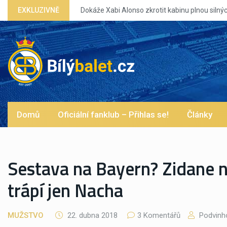
inu plnou silných eg?
EXKLUZIVNĚ
Domů
Oficiální fanklub – Přihlas se!
Články
Sestava na Bayern? Zidane ne
trápí jen Nacha
MUŽSTVO
22. dubna 2018
3 Komentářů
Podvinh