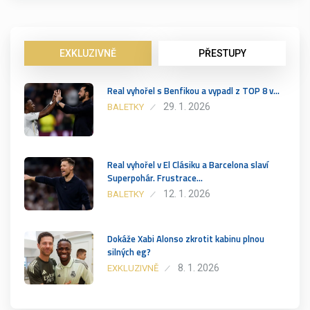
EXKLUZIVNĚ
PŘESTUPY
Real vyhořel s Benfikou a vypadl z TOP 8 v…
29. 1. 2026
BALETKY
Real vyhořel v El Clásiku a Barcelona slaví
Superpohár. Frustrace…
12. 1. 2026
BALETKY
Dokáže Xabi Alonso zkrotit kabinu plnou
silných eg?
8. 1. 2026
EXKLUZIVNĚ