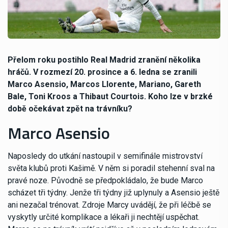
Přelom roku postihlo Real Madrid zranění několika
hráčů. V rozmezí 20. prosince a 6. ledna se zranili
Marco Asensio, Marcos Llorente, Mariano, Gareth
Bale, Toni Kroos a Thibaut Courtois. Koho lze v brzké
době očekávat zpět na trávníku?
Marco Asensio
Naposledy do utkání nastoupil v semifinále mistrovství
světa klubů proti Kašimě. V něm si poradil stehenní sval na
pravé noze. Původně se předpokládalo, že bude Marco
scházet tři týdny. Jenže tři týdny již uplynuly a Asensio ještě
ani nezačal trénovat. Zdroje Marcy uvádějí, že při léčbě se
vyskytly určité komplikace a lékaři ji nechtějí uspěchat.