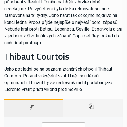
působení v Realu! I Toniho na hřišti v brzké době
nečekejme. Po vyšetření byla délka rekonvalescence
stanovena na tři týdny. Jeho nárat tak čekejme nejdříve na
konci ledna. Kroos přijde nejspíše o největší porci zápasů.
Nebude hrát proti Betisu, Leganésu, Seville, Espanyolu a ani
v jednom z čtvrtfinálových zápasů Copa del Rey, pokud do
nich Real postoupí.
Thibaut Courtois
Jako poslední se na seznam zraněných připojil Thibaut
Courtois. Poranil si kyčelní sval. U něj jsou lékaři
optimističtí. Thibaut by se na trávník mohl podobně jako
Llorente vrátit příští víkend proti Seville.