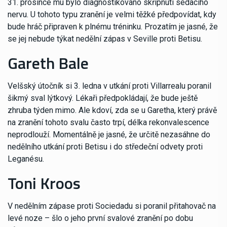
31. prosince mu bylo diagnostikováno skřípnutí sedacího
nervu. U tohoto typu zranění je velmi těžké předpovídat, kdy
bude hráč připraven k plnému tréninku. Prozatím je jasné, že
se jej nebude týkat nedělní zápas v Seville proti Betisu.
Gareth Bale
Velšský útočník si 3. ledna v utkání proti Villarrealu poranil
šikmý sval lýtkový. Lékaři předpokládají, že bude ještě
zhruba týden mimo. Ale kdoví, zda se u Garetha, který právě
na zranění tohoto svalu často trpí, délka rekonvalescence
neprodlouží. Momentálně je jasné, že určitě nezasáhne do
nedělního utkání proti Betisu i do středeční odvety proti
Leganésu.
Toni Kroos
V nedělním zápase proti Sociedadu si poranil přitahovač na
levé noze – šlo o jeho první svalové zranění po dobu