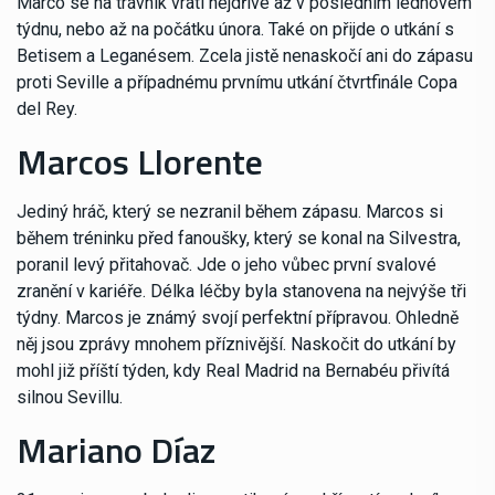
Marco se na trávník vrátí nejdříve až v posledním lednovém
týdnu, nebo až na počátku února. Také on přijde o utkání s
Betisem a Leganésem. Zcela jistě nenaskočí ani do zápasu
proti Seville a případnému prvnímu utkání čtvrtfinále Copa
del Rey.
Marcos Llorente
Jediný hráč, který se nezranil během zápasu. Marcos si
během tréninku před fanoušky, který se konal na Silvestra,
poranil levý přitahovač. Jde o jeho vůbec první svalové
zranění v kariéře. Délka léčby byla stanovena na nejvýše tři
týdny. Marcos je známý svojí perfektní přípravou. Ohledně
něj jsou zprávy mnohem příznivější. Naskočit do utkání by
mohl již příští týden, kdy Real Madrid na Bernabéu přivítá
silnou Sevillu.
Mariano Díaz