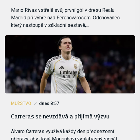
Mario Rivas vstřelil svůj první gól v dresu Realu
Madrid při výhře nad Ferencvárosem. Odchovanec,
který nastoupil v základní sestavě,…
MUŽSTVO
dnes 8:57
Carreras se nevzdává a přijímá výzvu
Álvaro Carreras využívá každý den předsezonní
přípravy, aby José Mourinhovi vyslal jasný signál.