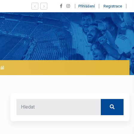
Vypískaný Vinícius! Blíží se jeho odchod z Rea
Přihlášení
Registrace
ál