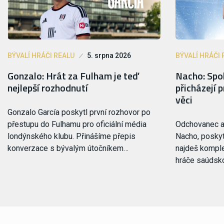
BÝVALÍ HRÁČI REALU
5. srpna 2026
BÝVALÍ HRÁČI 
Gonzalo: Hrát za Fulham je teď
Nacho: Spo
nejlepší rozhodnutí
přicházejí 
věci
Gonzalo García poskytl první rozhovor po
přestupu do Fulhamu pro oficiální média
Odchovanec a 
londýnského klubu. Přinášíme přepis
Nacho, poskyt
konverzace s bývalým útočníkem…
najdeš komple
hráče saúdsk