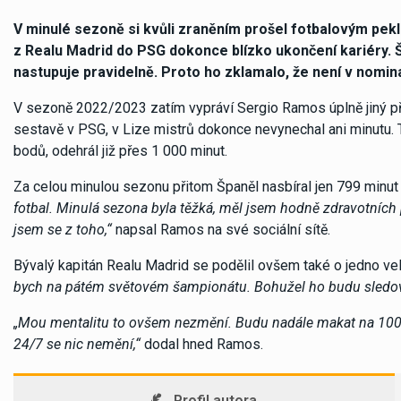
V minulé sezoně si kvůli zraněním prošel fotbalovým pek
z Realu Madrid do PSG dokonce blízko ukončení kariéry. 
nastupuje pravidelně. Proto ho zklamalo, že není v nomin
V sezoně 2022/2023 zatím vypráví Sergio Ramos úplně jiný pří
sestavě v PSG, v Lize mistrů dokonce nevynechal ani minutu. 
bodů, odehrál již přes 1 000 minut.
Za celou minulou sezonu přitom Španěl nasbíral jen 799 minut 
fotbal. Minulá sezona byla těžká, měl jsem hodně zdravotních 
jsem se z toho,“
napsal Ramos na své sociální sítě.
Bývalý kapitán Realu Madrid se podělil ovšem také o jedno ve
bych na pátém světovém šampionátu. Bohužel ho budu sledova
„Mou mentalitu to ovšem nezmění. Budu nadále makat na 100 
24/7 se nic nemění,“
dodal hned Ramos.
Profil autora