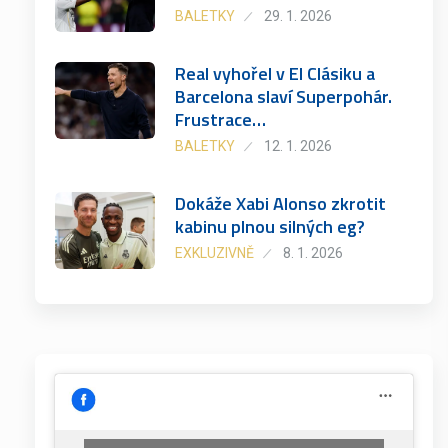
BALETKY
29. 1. 2026
Real vyhořel v El Clásiku a
Barcelona slaví Superpohár.
Frustrace…
BALETKY
12. 1. 2026
Dokáže Xabi Alonso zkrotit
kabinu plnou silných eg?
EXKLUZIVNĚ
8. 1. 2026