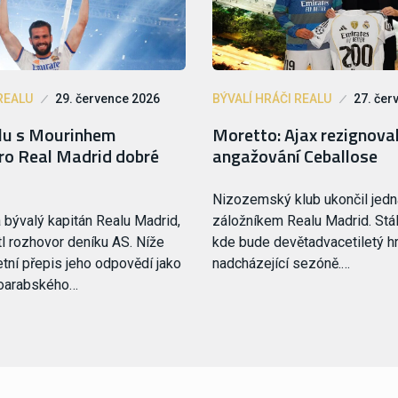
REALU
29. července 2026
BÝVALÍ HRÁČI REALU
27. čer
lu s Mourinhem
Moretto: Ajax rezignova
pro Real Madrid dobré
angažování Ceballose
Nizozemský klub ukončil jedn
bývalý kapitán Realu Madrid,
záložníkem Realu Madrid. Stál
l rozhovor deníku AS. Níže
kde bude devětadvacetiletý h
tní přepis jeho odpovědí jako
nadcházející sezóně.…
oarabského…