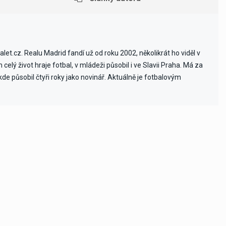
et.cz. Realu Madrid fandí už od roku 2002, několikrát ho viděl v
celý život hraje fotbal, v mládeži působil i ve Slavii Praha. Má za
e působil čtyři roky jako novinář. Aktuálně je fotbalovým