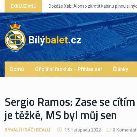
EXKLUZIVNĚ
Dokáže Xabi Alonso zkrotit kabinu plnou silný
Domů
Oficiální fanklub – Přihlas se!
Články
Sergio Ramos: Zase se cítím
je těžké, MS byl můj sen
BÝVALÍ HRÁČI REALU
15. listopadu 2022
0 Komentář