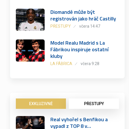
Diomandé může být
registrován jako hráč Castilly
PŘESTUPY
včera 14:47
Model Realu Madrid s La
Fábrikou inspiruje ostatní
kluby
LA FÁBRICA
včera 9:28
EXKLUZIVNĚ
PŘESTUPY
Real vyhořel s Benfikou a
vypadl z TOP 8 v…