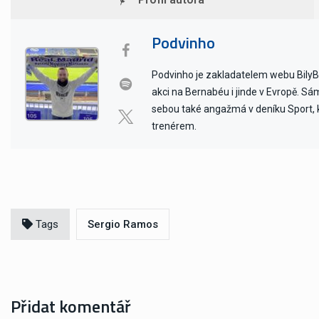
Podvinho
Podvinho je zakladatelem webu BilyBal
akci na Bernabéu i jinde v Evropě. Sám 
sebou také angažmá v deníku Sport, kd
trenérem.
Tags
Sergio Ramos
Přidat komentář