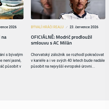
vence 2026
BÝVALÍ HRÁČI REALU
23. července 2026
l na
OFICIÁLNĚ: Modrić prodloužil
smlouvu s AC Milán
ání s bývalým
Chorvatský záložník se rozhodl pokračovat
e není jasné,
v kariéře a i ve svých 40 letech bude nadále
ráč působit v
působit na nejvyšší evropské úrovni.…