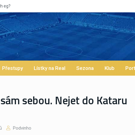
ch eg?
Přestupy
Lístky na Real
Sezona
Klub
Port
 sám sebou. Nejet do Kataru
ů
Podvinho