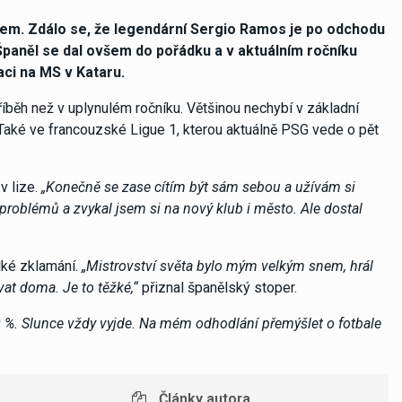
lem. Zdálo se, že legendární Sergio Ramos je po odchodu
Španěl se dal ovšem do pořádku a v aktuálním ročníku
aci na MS v Kataru.
běh než v uplynulém ročníku. Většinou nechybí v základní
Také ve francouzské Ligue 1, kterou aktuálně PSG vede o pět
v lize.
„Konečně se zase cítím být sám sebou a užívám si
problémů a zvykal jsem si na nový klub i město. Ale dostal
lké zklamání.
„Mistrovství světa bylo mým velkým snem, hrál
t doma. Je to těžké,“
přiznal španělský stoper.
%. Slunce vždy vyjde. Na mém odhodlání přemýšlet o fotbale
Články autora